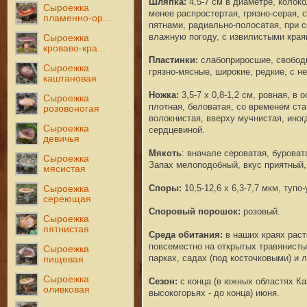
Шляпка:
4,5-7 см в диаметре
, колок
Сыроежка
менее распростер
тая, грязно-серая,
пламенно-ор...
пятнами, радиально-полосатая, при с
влажную погоду, с извили
стыми края
Сыроежка
кроваво-кра...
Пластинки:
слабоприросшие, свобод
Сыроежка
грязно-мясные, широкие,
редкие, с н
каштановая
Ножка
:
3,5-7 х 0,8-
1,2 см,
ровная, в 
Сыроежка
плотная, беловатая, со временем ст
розовоногая
волокнистая, вверху мучнистая,
иног
Сыроежка
сердцевиной.
девичья
Мякоть
:
вначале сероватая, бу
роват
Сыроежка
Запах мелоподобный, вкус приятный,
мясистая
Споры:
10,5-12,6 х 6,3-7,7 мкм
, тупо
Сыроежка
сереющая
Споровый порошок:
розовый.
Сыроежка
пятнистая
Среда обитания:
в наших краях рас
повсеместно на открытых травянист
Сыроежка
парках, садах
(под косточковыми) и 
пищевая
Сыроежка
Сезон:
с конца (в южных областях Каз
оливковая
высокогорьях - до конца) июня.