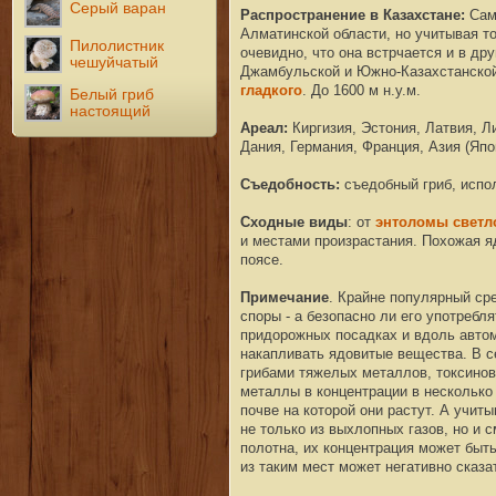
Серый варан
Распространение в Казахстане:
Сам
Алматинской области, но учитывая то
Пилолистник
очевидно, что она встрчается и в дру
чешуйчатый
Джамбульской и Южно-Казахстанской
гладкого
. До 1600 м н.у.м.
Белый гриб
настоящий
Ареал:
Киргизия,
Эстония,
Латвия, Л
Дания, Германия,
Франция, Азия (Яп
Съедобность:
съедобный гриб, исп
Сходные виды
: от
энтоломы светл
и местами произрастания. Похожая 
поясе.
Примечание
. Крайне популярный ср
споры - а безопасно ли его употребл
придорожных посадках и вдоль авто
накапливать ядовитые вещества. В с
грибами тяжелых металлов, токсинов
металлы в концентрации в нескольк
почве на которой они растут. А учит
не только из выхлопных газов, но и
полотна, их концентрация может быть
из таким мест может негативно сказа