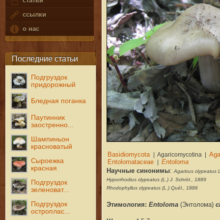
статьи
ссылки
о нас
Последние статьи
Подгруздок
придорожный
Бледная поганка
Паутинник
заостренно...
Шампиньон
красноватый
Сыроежка
красная
Научные синонимы
:
Agaricus clypeatus 
Hyporrhodius clypeatus (L.) J. Schröt., 1889
Подгруздок
Rhodophyllus clypeatus (L.) Quél., 1886
зеленоват...
Подгруздок
Этимология:
Entoloma
(Энтолома
)
c
остроплас...