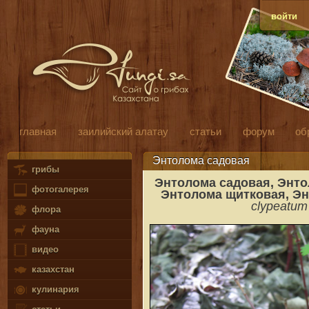
войти
главная
заилийский алатау
статьи
форум
об
Энтолома садовая
грибы
Энтолома садовая
, Энт
фотогалерея
Энтолома щитковая, Э
clypeatum 
флора
фауна
видео
казахстан
кулинария