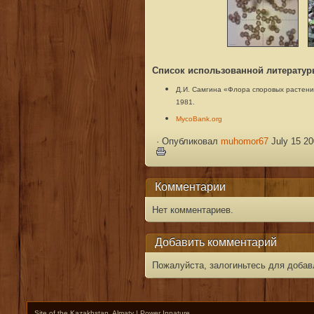
Список использованной литератур
Д.И. Самгина «Флора споровых растений 
1981.
MycoBank.org
·
Опубликовал
muhomor67
July 15 20
Комментарии
Нет комментариев.
Добавить комментарий
Пожалуйста, залогиньтесь для добав
Site of the Kazakhstan, Almaty | Power Innature