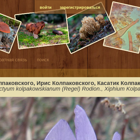
войти
зарегистрироваться
ратная связь
поиск
паковского, Ирис Колпаковского, Касатик Колпак
,
dictyum kolpakowskianum (Regel) Rodion.
Xiphium
Kolpa