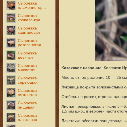
Сыроежка
пламенно-ор...
Сыроежка
кроваво-кра...
Сыроежка
каштановая
Сыроежка
розовоногая
Сыроежка
девичья
Сыроежка
Казахское название
: Колпаков И
мясистая
Мн
оголетнее растение
10 — 25 см 
Сыроежка
сереющая
Л
уковица покрыта волокнистыми о
Сыроежка
пятнистая
С
тебель не развит, стрелка одноцв
Сыроежка
Л
истья прикорневые, в числе 3—6
пищевая
1,5 мм шир., в верхней части отог
Сыроежка
оливковая
Л
листочки обвертки ланцетовидны