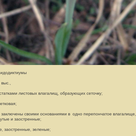
ридодиктиумы
выс.,
статками листовых влагалищ, образующих сеточку;
етковая;
, заключены своими основаниями в одно перепончатое влагалище,
нутые и заостренные;
е, заостренные, зеленые;