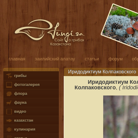
главная
заилийский алатау
статьи
форум
об
Иридодиктиум Колпаковского
грибы
Иридодиктиум Кол
фотогалерея
Колпаковского
,
( Irido
флора
фауна
видео
казахстан
кулинария