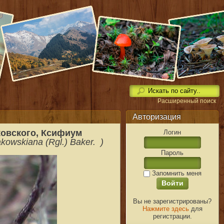
Расширенный поиск
Авторизация
Ксифиум
овского,
Логин
kowskiana (Rgl.) Baker. )
Пароль
Запомнить меня
Вы не зарегистрированы?
Нажмите здесь
для
регистрации.