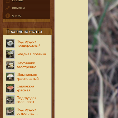
статьи
ссылки
о нас
Последние статьи
Подгруздок
придорожный
Бледная поганка
Паутинник
заостренно...
Шампиньон
красноватый
Сыроежка
красная
Подгруздок
зеленоват...
Подгруздок
остроплас...