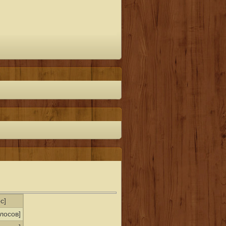
с]
олосов]