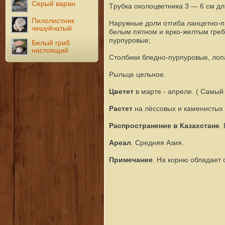
Серый варан
Т
рубка околоцветника 3 — 6 см дл.
Пилолистник
Н
аружные доли отгиба ланцетно-п
чешуйчатый
белым пятном и ярко-желтым греб
пурпуровые;
Белый гриб
настоящий
С
толбики бледно-пурпуровые, лопа
Р
ыльце цельное.
Цветет
в марте - апреле. ( Самый
Растет
на лёссовых и каменистых 
Распространение в Казахстане
.
Ареал
. Ср
едняя
Азия.
Примеч
ание
. На корню обладает