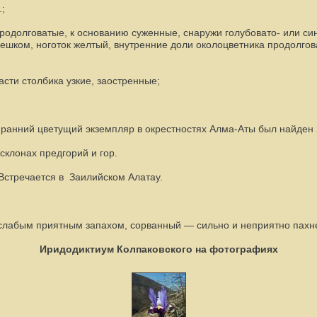
;
родолговатые, к основанию суженные, снаружи голубовато- или си
ешком, ноготок желтый, внутренние доли околоцветника продолгов
сти столбика узкие, заостренные;
 ранний цветущий экземпляр в окрестностях Алма-Аты был найден
склонах предгорий и гор.
Встречается в Заил
ийском
Алат
ау.
 слабым приятным запахом, сорванный — сильно и неприятно пахне
Иридодиктиум Колпаковского
на фотографиях