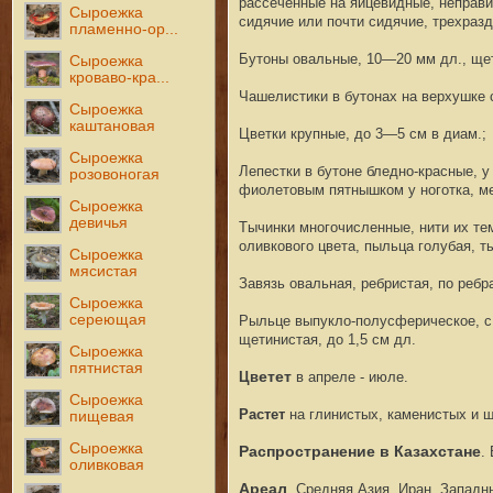
рассеченные на яйцевидные, неправи
Сыроежка
сидячие или почти сидячие, трехраз
пламенно-ор...
Б
утоны овальные, 10—20 мм дл., ще
Сыроежка
кроваво-кра...
Ч
ашелистики в бутонах на верхушке
Сыроежка
каштановая
Ц
ветки крупные, до 3—5 см в диам.;
Сыроежка
Л
епестки в бутоне бледно-красные, у
розовоногая
фиолетовым пятнышком у ноготка, м
Сыроежка
девичья
Т
ычинки многочисленные, нити их те
оливкового цвета, пыльца голубая, т
Сыроежка
мясистая
З
авязь овальная, ребристая, по реб
Сыроежка
сереющая
Р
ыльце выпукло-полусферическое, с 
щетинистая, до 1,5 см дл.
Сыроежка
пятнистая
Цв
етет
в апреле - июле
.
Сыроежка
Растет
на глинистых, каменистых и ще
пищевая
Сыроежка
Распространение в Казахстане
.
оливковая
Ареал
. Ср
едняя
Азия, Иран, Зап
адн