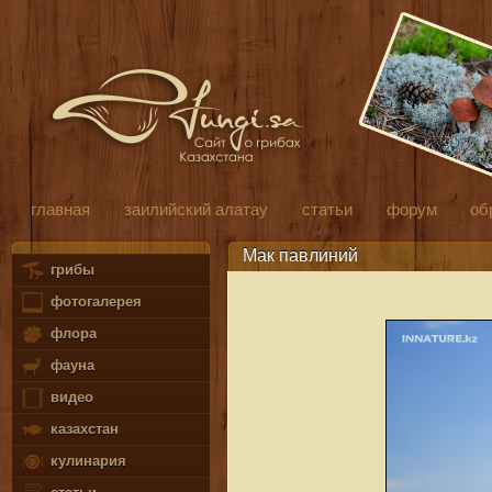
главная
заилийский алатау
статьи
форум
об
Мак павлиний
грибы
фотогалерея
флора
фауна
видео
казахстан
кулинария