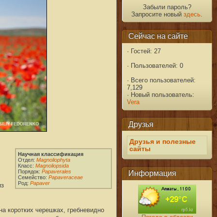
Забыли пароль?
Запросите новый
здесь
.
Сейчас на сайте
·
Гостей: 27
·
Пользователей: 0
·
Всего пользователей:
7,129
·
Новый пользователь:
Vera
Друзья
Друзья и полезные
сайты
Информация
из
на коротких черешках, гребневидно