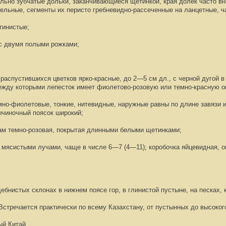
льно зубчатые дольки, заканчивающиеся щетинкой, края долек часто вн
дельные, сегменты их перисто гребневидно
-
рассеченные на ланцетные, ч
тинистые;
 с двумя полыми рожками;
 распустившихся цветков ярко-красные, до 2—5 см дл., с черной дугой в
ежду которыми лепесток имеет фиолетово-розовую или темно-красную о
мно-фиолетовые, тонкие, нитевидные, наружные равны по длине завязи и
ычиночный поясок широкий;
рам темно-розовая, покрытая длинными белыми щетинками;
мясистыми лучами, чаще в числе 6—7 (4—11); коробочка яйцевидная, о
бнистых склонах в нижнем поясе гор, в глинистой пустыне, на песках, к
Встречается
практически по всему Казахстану, от пустынных до высоког
ый
Китай.