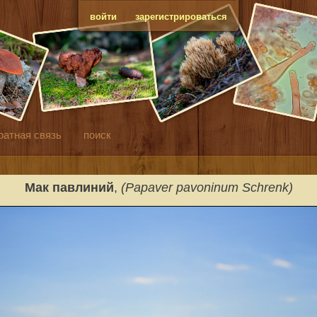
войти
зарегистрироваться
ратная связь
поиск
Мак павлиний
,
(Papaver pavoninum Schrenk)