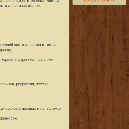
Погода в области
из завернутые, стеблевые листья
асто лопастные дольки;
 нижней части лепестка и темно-
краску;
 короче внутренних, пыльники
вальная, ребристая, жестко
ак сорное в посевах и на. залежах.
орных зон.