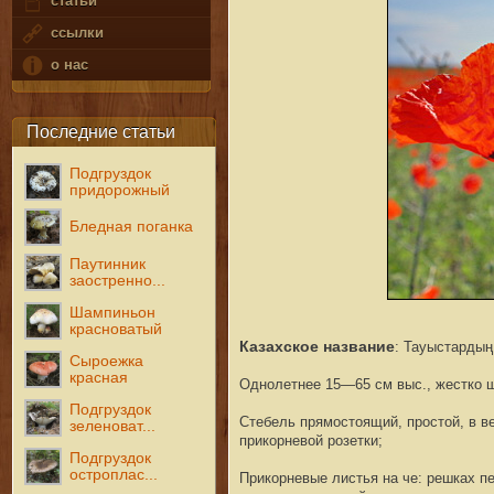
статьи
ссылки
о нас
Последние статьи
Подгруздок
придорожный
Бледная поганка
Паутинник
заостренно...
Шампиньон
красноватый
Казахское название
: Тауыстардың
Сыроежка
красная
О
днолетнее
15—65 см выс., жестко 
Подгруздок
С
тебель прямостоящий, простой, в в
зеленоват...
прикорневой розетки;
Подгруздок
остроплас...
П
рикорневые листья на че: решках п