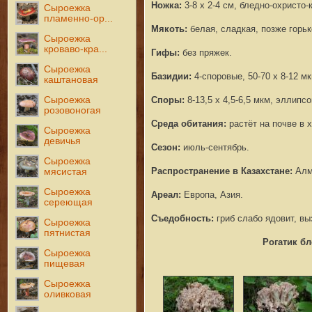
Ножка:
3-8 х 2-4 см, бледно-охристо-
Сыроежка
пламенно-ор...
Мякоть:
белая, сладкая, позже горьк
Сыроежка
кроваво-кра...
Гифы:
без пряжек.
Сыроежка
Базидии:
4-споровые, 50-70 х 8-12 мк
каштановая
Сыроежка
Споры:
8-13,5 x 4,5-6,5 мкм, эллип
розовоногая
Среда обитания:
растёт на почве в 
Сыроежка
девичья
Сезон:
июль-сентябрь.
Сыроежка
Распространение в Казахстане:
Алм
мясистая
Сыроежка
Ареал:
Европа, Азия.
сереющая
Съедобность:
гриб слабо ядовит, в
Сыроежка
пятнистая
Рогатик б
Сыроежка
пищевая
Сыроежка
оливковая