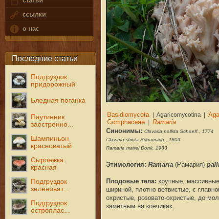
статьи
ссылки
о нас
Последние статьи
Подгруздок
придорожный
Бледная поганка
Паутинник
заостренно...
Синонимы:
Clavaria pallida Schaeff., 1774
Шампиньон
Clavaria stricta Schumach., 1803
красноватый
Ramaria mairei Donk, 1933
Сыроежка
Этимология:
Ramaria
(Рамария)
pall
красная
Плодовые тела:
крупные, массивные,
Подгруздок
зеленоват...
шириной, плотно ветвистые, с главно
охристые, розовато-охристые, до мо
Подгруздок
заметным на кончиках.
остроплас...