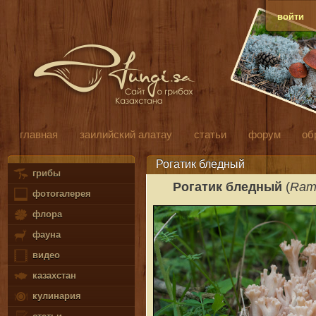
войти
главная
заилийский алатау
статьи
форум
об
Рогатик бледный
грибы
Рогатик бледный
(
Rama
фотогалерея
флора
фауна
видео
казахстан
кулинария