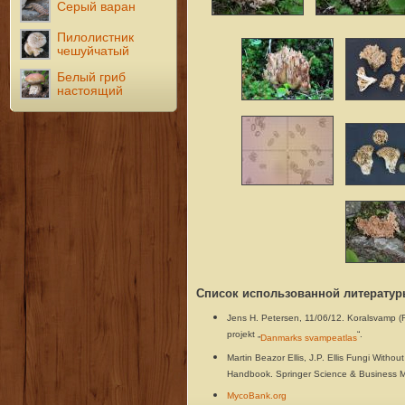
Серый варан
Пилолистник
чешуйчатый
Белый гриб
настоящий
Список использованной литератур
Jens H. Petersen, 11/06/12. Koralsvamp (
projekt „
“.
Danmarks svampeatlas
Martin Beazor Ellis, J.P. Ellis Fungi With
Handbook. Springer Science & Business M
MycoBank.org