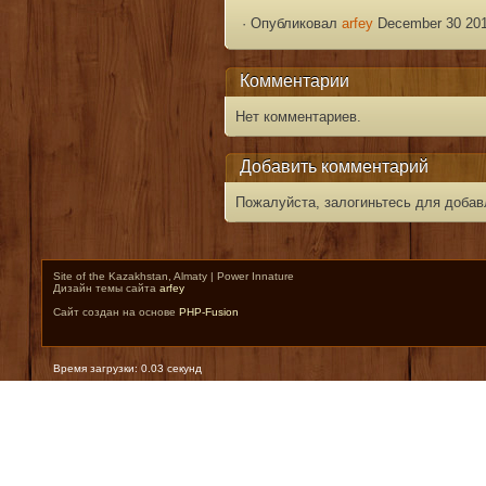
·
Опубликовал
arfey
December 30 201
Комментарии
Нет комментариев.
Добавить комментарий
Пожалуйста, залогиньтесь для добав
Site of the Kazakhstan, Almaty | Power Innature
Дизайн темы сайта
arfey
Сайт создан на основе
PHP-Fusion
Время загрузки: 0.03 секунд