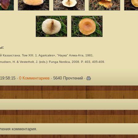
ы:
Казахстана. Том XIII. 1. Agaricales», "Наука" Алма-Ата, 1981.
nudsen, H. & Vesterholt, J. (eds.): Funga Nordica, 2008. P. 403, 405-409.
19:58:15 ·
0 Комментариев
· 5640 Прочтений ·
ления комментария.