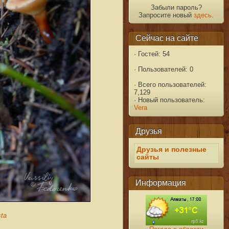
Забыли пароль?
Запросите новый
здесь
.
Сейчас на сайте
·
Гостей: 54
·
Пользователей: 0
·
Всего пользователей:
7,129
·
Новый пользователь:
Vera
Друзья
Друзья и полезные
сайты
Информация