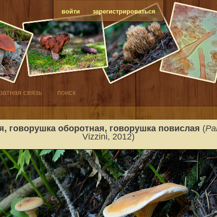
войти
зарегистрироваться
ратная связь
поиск
я
, говорушка оборотная, говорушка повислая
(
Par
Vizzini, 2012)