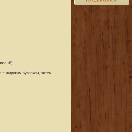
Погода в области
вислый
).
я с широким бугорком, затем