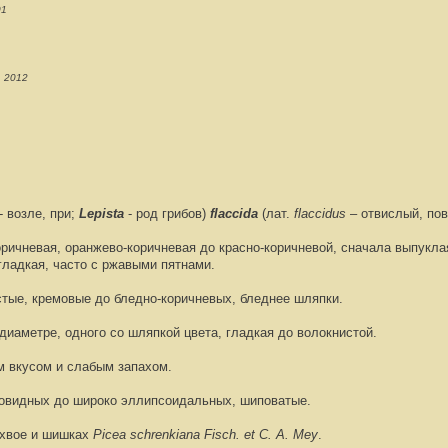
01
i, 2012
- возле, при;
Lepista
- род грибов
)
flaccida
(лат.
flaccidus
– отвислый, по
оричневая, оранжево-коричневая до красно-коричневой, сначала выпукла
гладкая, часто с ржавыми пятнами.
тые, кремовые до бледно-коричневых, бледнее шляпки.
в диаметре, одного со шляпкой цвета, гладкая до волокнистой.
им вкусом и слабым запахом.
ровидных до широко эллипсоидальных, шиповатые.
 хвое и шишках
Picea schrenkiana Fisch. et С. A. Mey
.