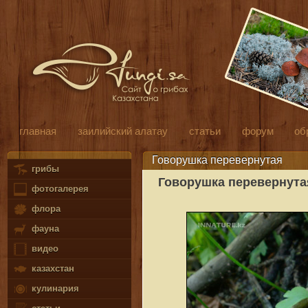
главная
заилийский алатау
статьи
форум
об
Говорушка перевернутая
грибы
Говорушка перевернута
фотогалерея
флора
фауна
видео
казахстан
кулинария