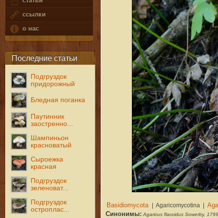
статьи
ссылки
о нас
Последние статьи
Подгруздок
придорожный
Бледная поганка
Паутинник
заостренно...
Шампиньон
красноватый
Сыроежка
красная
Подгруздок
зеленоват...
Подгруздок
остроплас...
Синонимы:
Agaricus flaccidus Sowerby, 179