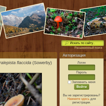
Расширенный поиск
Авторизация
alepista flaccida
(Sowerby)
Логин
Пароль
Запомнить меня
Вы не зарегистрированы?
Нажмите здесь
для
регистрации.