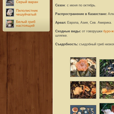
Серый варан
Сезон
: с июня по октябрь.
Пилолистник
Распространение в Казахстане:
Алм
чешуйчатый
Белый гриб
Ареал:
Европа, Азия, Сев. Америка.
настоящий
Сходные виды:
от говорушки
буро-ж
шляпке.
Съедобность
:
съедобный гриб низког