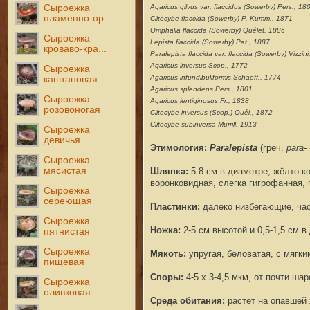
Сыроежка
Agaricus gilvus var. flaccidus (Sowerby) Pers., 18
пламенно-ор...
Clitocybe flaccida (Sowerby) P. Kumm., 1871
Omphalia flaccida (Sowerby) Quélet, 1886
Сыроежка
Lepista flaccida (Sowerby) Pat., 1887
кроваво-кра...
Paralepista flaccida var. flaccida (Sowerby) Vizzin
Agaricus inversus Scop., 1772
Сыроежка
Agaricus infundibuliformis Schaeff., 1774
каштановая
Agaricus splendens Pers., 1801
Сыроежка
Agaricus lentiginosus Fr., 1838
розовоногая
Clitocybe inversus (Scop.) Quél., 1872
Clitocybe subinversa Murrill, 1913
Сыроежка
девичья
Этимология:
Paralepista
(
греч.
para-
Сыроежка
мясистая
Шляпка
:
5-8 см в диаметре, жёлто-к
воронковидная, слегка гигрофанная, 
Сыроежка
сереющая
Пластинки
:
далеко низбегающие, час
Сыроежка
Ножка
:
2-5 см высотой и 0,5-1,5 см 
пятнистая
Сыроежка
Мякоть
:
упругая, беловатая, с мягк
пищевая
Споры:
4-5 x 3-4,5
мкм,
от почти ша
Сыроежка
оливковая
Среда обитания:
растет на опавшей