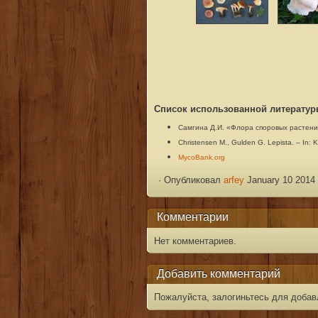
Список использованной литератур
Самгина
Д.И. «Флора споровых растений 
Christensen M., Gulden G. Lepista. – In: K
MycoBank.org
·
Опубликовал
arfey
January 10 2014 
Комментарии
Нет комментариев.
Добавить комментарий
Пожалуйста, залогиньтесь для добав