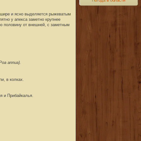
Погода в области
а шире и ясно выделяется рыжеватым
пятно у апекса заметно крупнее
ю половину от внешней, с заметным
Роа annua)
.
и, в колках.
ня и Прибайкалья.