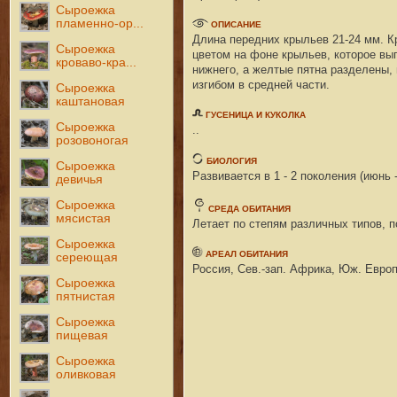
Сыроежка
пламенно-ор...
ОПИСАНИЕ
Длина передних крыльев 21-24 мм. К
Сыроежка
цветом на фоне крыльев, которое выг
кроваво-кра...
нижнего, а желтые пятна разделены,
изгибом в средней части.
Сыроежка
каштановая
ГУСЕНИЦА И КУКОЛКА
Сыроежка
..
розовоногая
БИОЛОГИЯ
Сыроежка
Развивается в 1 - 2 поколения (июнь 
девичья
Сыроежка
СРЕДА ОБИТАНИЯ
мясистая
Летает по степям различных типов, п
Сыроежка
АРЕАЛ ОБИТАНИЯ
сереющая
Россия, Сев.-зап. Африка, Юж. Европ
Сыроежка
пятнистая
Сыроежка
пищевая
Сыроежка
оливковая