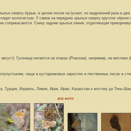
рылья сверху бурые, в целом похож на
lycaon
, но андроконий раза в дв
лядит волосистым. У самок на передних крылья сверху круглое чёрное 
 не соприкасаются. Снизу задние крылья линия, отделяющая прикорневу
- август). Гусеница питается на злаках
(Роасеае)
, например, на мятлике
(
олупустыням, чаще в кустарниковых зарослях и лиственных лесах в степ
а, Турция, Израиль, Ливия, Ирак, Иран, Казахстан к востоку до Тянь-Ша
ВСЕ ФОТО