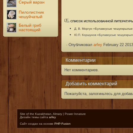
Серый варан
Пилолистник
чешуйчатый
СПИСОК ИСПОЛЬЗОВАННОЙ ЛИТЕРАТУР
Белый гриб
Д. В. Моргун «Булавоусые чешуекрылые 
настоящий
Ю.П. Коршунов «Булавоусые чешуекрылы
·
Опубликовал
arfey
February 22 2013
Комментарии
Нет комментариев.
Добавить комментарий
Пожалуйста, залогиньтесь для добав
Site of the Kazakhstan, Almaty | Power Innature
Дизайн темы сайта
arfey
Сайт создан на основе
PHP-Fusion