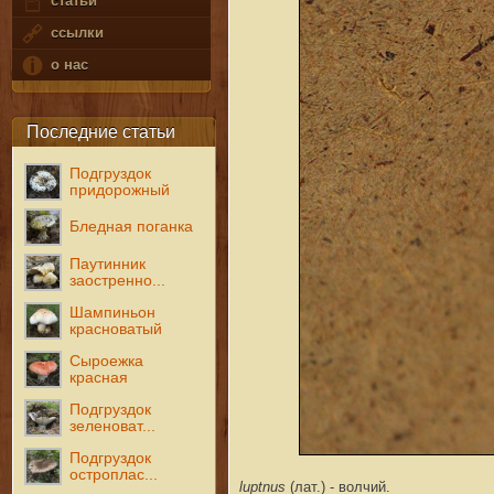
статьи
ссылки
о нас
Последние статьи
Подгруздок
придорожный
Бледная поганка
Паутинник
заостренно...
Шампиньон
красноватый
Сыроежка
красная
Подгруздок
зеленоват...
Подгруздок
остроплас...
luptnus
(лат.) - волчий.