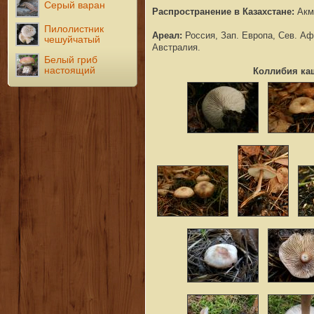
Серый варан
Распространение в Казахстане:
Акм
Пилолистник
Ареал:
Россия,
Зап. Европа, Сев. А
чешуйчатый
Австралия.
Белый гриб
настоящий
Коллибия ка