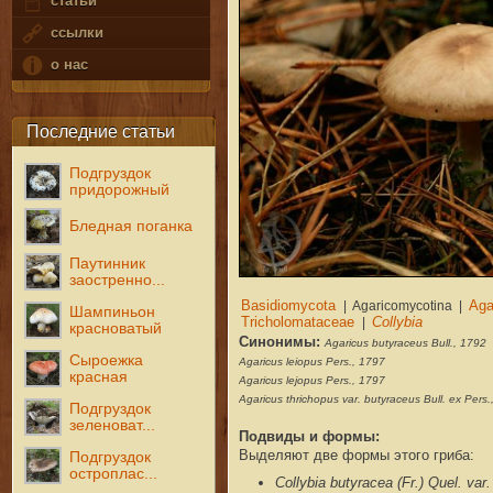
статьи
ссылки
о нас
Последние статьи
Подгруздок
придорожный
Бледная поганка
Паутинник
заостренно...
Шампиньон
красноватый
Синонимы:
Agaricus butyraceus Bull., 1792
Сыроежка
Agaricus leiopus Pers., 1797
красная
Agaricus lejopus Pers., 1797
Agaricus thrichopus var. butyraceus Bull. ex Pers
Подгруздок
зеленоват...
Подвиды и формы:
Выделяют две формы этого гриба:
Подгруздок
остроплас...
Collybia butyracea (Fr.) Quel. var