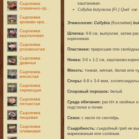
каштановая.
Сыроежка
пламенно-ор...
Collybia butyracea (Fr.) Quel. var
Сыроежка
кроваво-кра...
Этимология:
Collybia
(Коллибия
)
bu
Сыроежка
Шляпка
:
4-8 см, выпуклая, затем ра
каштановая
коричневая.
Сыроежка
розовоногая
Пластинки
:
приросшие пли свободные
Сыроежка
Ножка:
3-6 х 1-2 см, каштаново-корич
девичья
Мякоть
:
тонкая, мяг
кая, белая или ч
Сыроежка
мясистая
Споры
:
6-8 x 3-4 мкм, эллипсоидаль
Сыроежка
сереющая
Споровый порошок:
белый.
Сыроежка
Среда обитания
:
растёт
в хвойных 
пятнистая
подстилке и почве
.
Сыроежка
пищевая
Сезон:
с июля по сентябрь.
Сыроежка
Съедобность
:
съедобный гриб не выс
оливковая
маринованым или солёным.