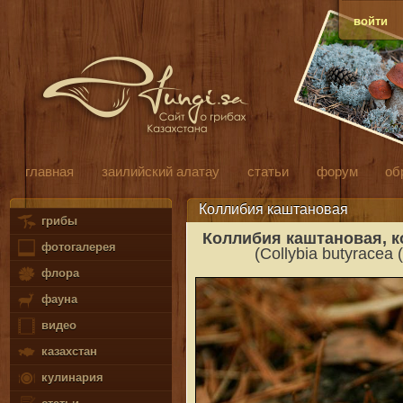
войти
главная
заилийский алатау
статьи
форум
об
Коллибия каштановая
грибы
Коллибия каштановая, 
фотогалерея
(
Collybia butyracea (
флора
фауна
видео
казахстан
кулинария