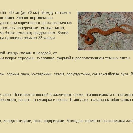
 55 -
60 см (до 70 см). Между глазом и
ая ямка. Зрачек вертикально
урого или корич
невого цвета различных
оложены поперечные темные пятна,
На боках тела ряд продольных, более
ны туловища обычно 23 чешуи.
мкой
между глазом и ноздрей, от
ями вокруг середины туловища, формой и рас
положением темных пятен.
пы: гор
ные леса, кустарники, степи, полупустыни, субальпийские
луга. 
х скал. Появляется весной
в различные сроки, в зависимости от погодны
ивен
днем, на юге - в сумерки и ночью.
В августе -
начале октября самка п
, иногда птицами, реже ящерицами. Молодые кор
мятся насекомыми или