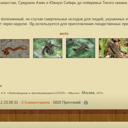
Ка
захстан, Среднюю Азию и Южную Сибирь до побережья Тихого
океана.
 болезненный, но случаи смертельных исходов для людей, укушен
ных и
т через неделю. Яд используется для приго
товления лекарственных пре
ФОТО
Ы
Москва
ов А.К. «Земноводные и пресмыкающиеся СССР».
«Мысль»,
, 1971.
2 23:08:31 ·
0 Комментариев
· 5820 Прочтений ·