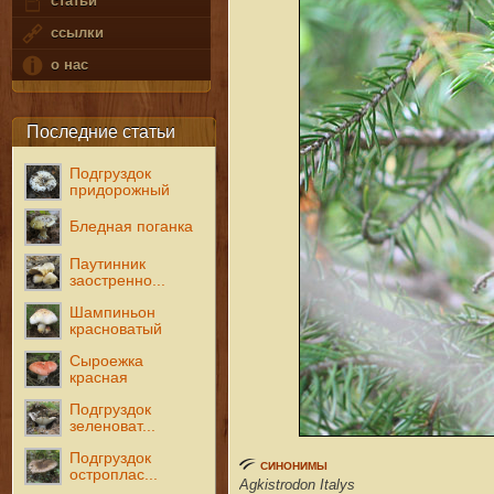
статьи
ссылки
о нас
Последние статьи
Подгруздок
придорожный
Бледная поганка
Паутинник
заостренно...
Шампиньон
красноватый
Сыроежка
красная
Подгруздок
зеленоват...
Подгруздок
СИНОНИМЫ
остроплас...
Agkistrodon Italys