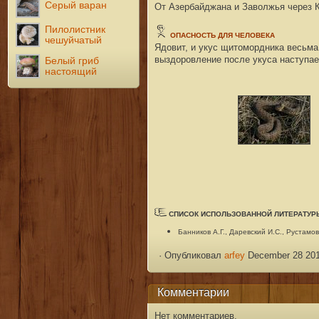
Серый варан
От Азербайджана и Заволжья через 
Пилолистник
ОПАСНОСТЬ ДЛЯ ЧЕЛОВЕКА
чешуйчатый
Ядовит, и укус щитомордника весьма
выздоровление после укуса наступае
Белый гриб
настоящий
СПИСОК ИСПОЛЬЗОВАННОЙ ЛИТЕРАТУР
Банников А.Г., Даревский И.С., Рустам
·
Опубликовал
arfey
December 28 201
Комментарии
Нет комментариев.