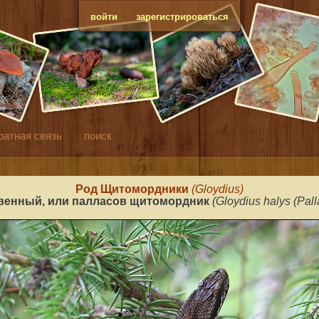
войти
зарегистрироваться
ратная связь
поиск
Род Щитомордники
(Gloydius
)
енный, или палласов щитомордник
(Gloydius halys (Pall