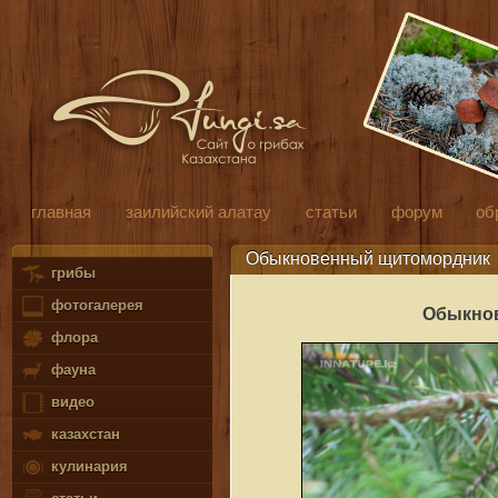
главная
заилийский алатау
статьи
форум
об
Обыкновенный щитомордник
грибы
фотогалерея
Обыкнов
флора
фауна
видео
казахстан
кулинария