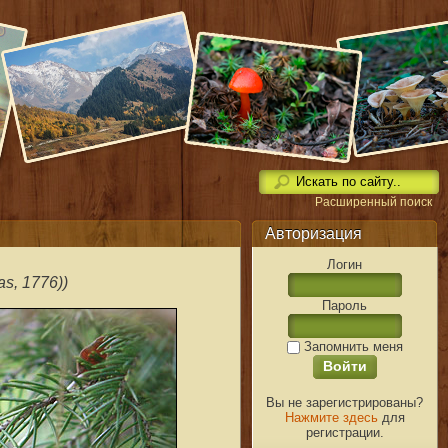
Расширенный поиск
Авторизация
Логин
as, 1776))
Пароль
Запомнить меня
Вы не зарегистрированы?
Нажмите здесь
для
регистрации.