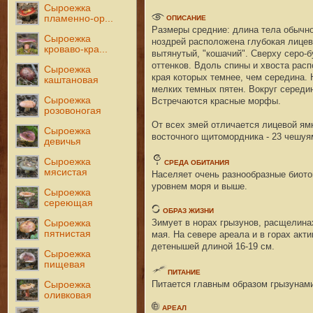
Сыроежка
пламенно-ор...
ОПИСАНИЕ
Размеры средние:
длина тела обычно
Сыроежка
ноздрей расположена глу
бокая лицев
кроваво-кра...
вытянутый, "кошачий". Сверху серо-б
оттенков. Вдоль спины и хвоста рас
п
Сыроежка
края которых темнее,
чем середина. 
каштановая
мелких
темных пятен. Вокруг середи
Сыроежка
Встречаются красные морфы.
розовоногая
От всех змей отличается лицевой я
Сыроежка
восточного щитоморд
ника - 23 чешу
девичья
Сыроежка
СРЕДА ОБИТАНИЯ
мясистая
Населяет очень разнообразные биото
уровнем моря и выше.
Сыроежка
сереющая
ОБРАЗ ЖИЗНИ
Зимует в норах грызунов, расщелина
Сыроежка
пятнистая
мая. На севере ареала и в горах акт
дете
нышей длиной 16-19 см.
Сыроежка
пищевая
ПИТАНИЕ
Питается главным образом
грызунами
Сыроежка
оливковая
АРЕАЛ