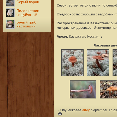
Серый варан
Сезон:
встречается с июля по сентя
Пилолистник
Съедобность
:
хороший съедобный гр
чешуйчатый
Белый гриб
Распространение в Казахстане:
обыч
настоящий
микоризных деревьев. Экземпляр на 
Ареал:
Казахстан, Россия,
?.
Лаковица дву
·
Опубликовал
arfey
September 17 20