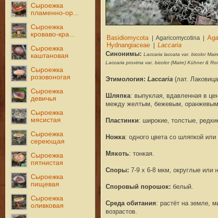
Сыроежка
пламенно-ор...
Сыроежка
кроваво-кра...
Сыроежка
Синонимы:
Laccaria laccata var. bicolor Mai
каштановая
Laccaria proxima var. bicolor (Maire) Kühner & 
Сыроежка
розовоногая
Этимология:
Laccaria
(лат. Лаковица
Сыроежка
Шляпка
: выпуклая, вдавленная в це
девичья
между желтым, бежевым, оранжевым 
Сыроежка
мясистая
Пластин
ки
: широкие, толстые, редк
Сыроежка
Ножка
:
одного цвета со шляпкой или 
сереющая
Мякоть
:
тонкая.
Сыроежка
пятнистая
Споры:
7-9 x 6-8 мкм, округлые или
Сыроежка
пищевая
Споровый
порошок:
белый.
Сыроежка
Среда обитания
:
растёт на земле, м
оливковая
возрастов.