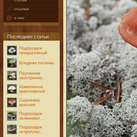
статьи
ссылки
о нас
Последние статьи
Подгруздок
придорожный
Бледная поганка
Паутинник
заостренно...
Шампиньон
красноватый
Сыроежка
красная
Подгруздок
зеленоват...
Подгруздок
остроплас...