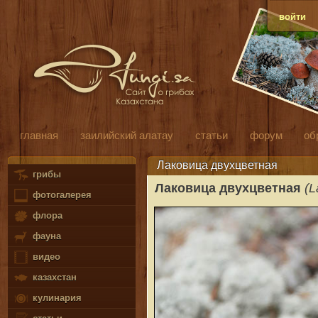
войти
главная
заилийский алатау
статьи
форум
об
Лаковица двухцветная
грибы
Лаковица двухцветная
(L
фотогалерея
флора
фауна
видео
казахстан
кулинария