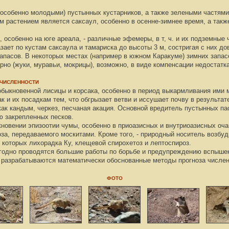
особенно молодыми) пустынных кустарников, а также зелеными частями
 растением является саксаул, особенно в осенне-зимнее время, а также
, особенно на юге ареала, - различные эфемеры, в т, ч. и их подземные 
азает по кустам саксаула и тамариска до высоты 3 м, состригая с них до
апасов. В некоторых местах (например в южном Каракуме) зимних запас
но (жуки, муравьи, мокрицы), возможно, в виде компенсации недостатка
 ЧИСЛЕННОСТИ
обыкновенной лисицы и корсака, особенно в период выкармливания ими 
 и их посадкам тем, что обгрызает ветви и иссушает почву в результат
ак кандым, черкез, песчаная акация. Основной вредитель пустынных па
ю закрепленных песков.
новении эпизоотии чумы, особенно в приоазисных и внутриоазисных оча
а, передаваемого москитами. Кроме того, - природный носитель возбуд
 которых лихорадка Ку, клещевой спирохетоз и лептоспироз.
егодно проводятся большие работы по борьбе и предупреждению вспышек 
 разрабатываются математически обоснованные методы прогноза числен
ФОТО