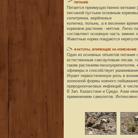
ПИТАНИЕ
Питается преимущественно ветками (
песчаной пустыни основным кормовым
селитрянка, верблюжья
колючка, полынь, а в весеннее время
кормовое растение - мятлик. Легко л
составляют основную часть зимних з
Животные корма поедаются нерегуляр
ФАКТОРЫ
, ВЛИЯЮЩИЕ НА ИЗМЕНЕНИЕ
Один из основных объектов питания 
естественным саксауловым лесам, так
таким растениям-пескоукрепителям, к
эфемеры и способствует развеивани
Играет первостепенную роль в возник
зоонозной формы кожного лейшманиоз
природноочаговых инфекций, в числе
В Зап. Казахстане и Средн. Азии еж
применением самолетов. Интенсивно