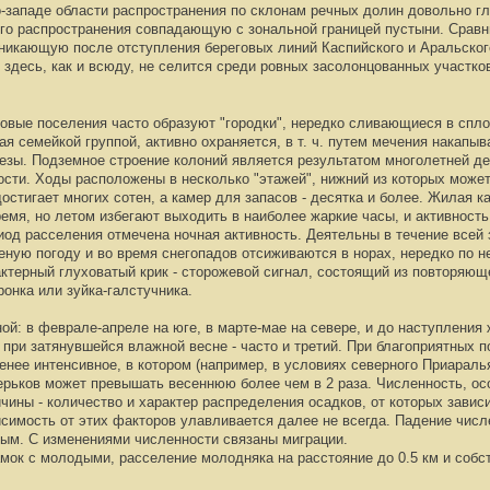
западе области распространения по склонам речных долин довольно гл
ого распространения совпадающую с зональной границей пустыни. Сравн
икающую после отступления береговых линий Каспийского и Аральского
и здесь, как и всюду, не селится среди ровных засолонцованных участко
овые поселения часто образуют "городки", нередко сливающиеся в спло
ая семейкой группой, активно охраняется, в т. ч. путем мечения накап
зы. Подземное строение колоний является результатом многолетней де
сти. Ходы расположены в несколько "этажей", нижний из которых может 
остигает многих сотен, а камер для запасов - десятка и более. Жилая 
ремя, но летом избегают выходить в наиболее жаркие часы, и активност
иод расселения отмечена ночная активность. Деятельны в течение всей
реную погоду и во время снегопадов отсиживаются в норах, нередко по н
ктерный глуховатый крик - сторожевой сигнал, состоящий из повторяющ
онка или зуйка-галстучника.
ой: в феврале-апреле на юге, в марте-мае на севере, и до наступления
 при затянувшейся влажной весне - часто и третий. При благоприятных 
нее интенсивное, в котором (например, в условиях северного Приаралья
ерьков может превышать весеннюю более чем в 2 раза. Численность, ос
чины - количество и характер распределения осадков, от которых завис
исимость от этих факторов улавливается далее не всегда. Падение числ
ым. С изменениями численности связаны миграции.
ок с молодыми, расселение молодняка на расстояние до 0.5 км и собств