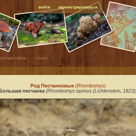
войти
зарегистрироваться
ратная связь
поиск
Род Песчанковые
(Rhombomys
)
Большая песчанка
(Rhombomys opimus (Lichtenstein, 1823)