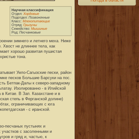
Погода в области
роении зимнего и летнего меха. Ниже
. Хвост не длиннее тела, как
имает хорошо развитая пушистая
охристые тона.
атывает Уило-Сагызские пески, район
омке песков Большие Барсуки на пос.
асть Бетпак-Далы к северо-западному
Алатау. Изолированно - в Илийской
в Китае. В Зап. Казахстане и в
ская степь в Ферганской долине)
ебтах, ограничивающих с юга
опетдагская - с иранской.
ово-песчаных пустынях и
х участков с засоленными и
ров и гряд и, частью, к