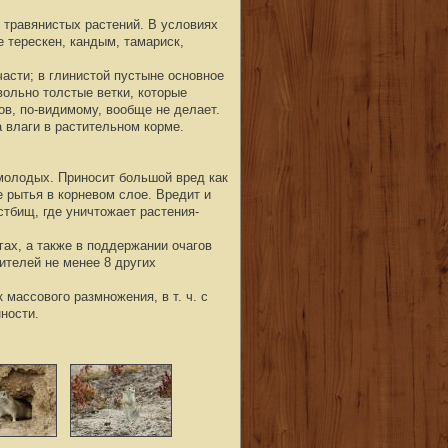
 травянистых растений. В условиях
 терескен, кандым, тамариск,
части; в глинистой пустыне основное
вольно толстые ветки, которые
ов, по-видимому, вообще не делает.
 влаги в растительном корме.
молодых. Приносит большой вред как
е рытья в корневом слое. Вредит и
стбищ, где уничтожает растения-
гах, а также в поддержании очагов
ителей не менее 8 других
массового размножения, в т. ч. с
ности.