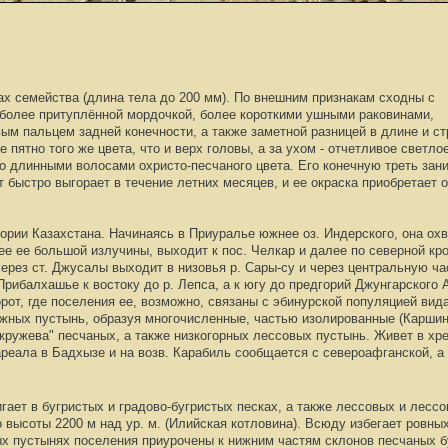
х семейства (длина тела до 200 мм). По внешним признакам сходны с
 более притуплённой мордочкой, более короткими ушными раковинами,
ым пальцем задней конечности, а также заметной разницей в длине и ст
пятно того же цвета, что и верх головы, а за ухом - отчетливое светлое
но длинными волосами охристо-песчаного цвета. Его конечную треть зан
т быстро выгорает в течение летних месяцев, и ее окраска приобретает 
ории Казахстана. Начинаясь в Приуралье южнее оз. Индерского, она охв
нее ее большой излучины, выходит к пос. Челкар и далее по северной кр
 через ст. Джусалы выходит в низовья р. Сары-су и через центральную ч
рибалхашье к востоку до р. Лепса, а к югу до предгорий Джунгарского 
рот, где поселения ее, возможно, связаны с эбинурской популяцией вида 
жных пустынь, образуя многочисленные, частью изолированные (Каршин
кружева" песчаных, а также низкогорных лессовых пустынь. Живет в хр
реала в Бадхызе и на возв. Карабиль сообщается с североафганской, а к
ает в бугристых и градово-бугристых песках, а также лессовых и лесс
 высоты 2200 м над ур. м. (Илийская котловина). Всюду избегает ровны
х пустынях поселения приурочены к нижним частям склонов песчаных буг