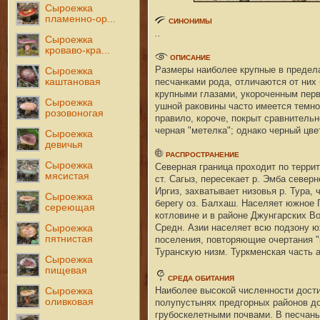
Сыроежка
пламенно-ор...
СИНОНИМЫ
..
Сыроежка
кроваво-кра...
ОПИСАНИЕ
Размеры наиболее крупные в предела
Сыроежка
каштановая
песчанками рода, отличаются от них
крупными глазами, укороченным перв
Сыроежка
ушной раковины часто имеется темное 
розовоногая
правило, короче, покрыт сравнитель
черная "метелка"; однако черный цве
Сыроежка
девичья
РАСПРОСТРАНЕНИЕ
Сыроежка
Северная граница проходит по террит
мясистая
ст. Сагыз, пересекает р. Эмба север
Иргиз, захватывает низовья р. Тура,
Сыроежка
берегу оз. Балхаш. Населяет южное П
сереющая
котловине и в районе Джунгарских Во
Средн. Азии населяет всю подзону ю
Сыроежка
пятнистая
поселения, повторяющие очертания "
Туранскую низм. Туркменская часть а
Сыроежка
пищевая
СРЕДА ОБИТАНИЯ
Наиболее высокой численности достиг
Сыроежка
оливковая
полупустынях предгорных районов до
грубоскелетными почвами. В песчаны