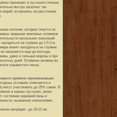
убоко проникает в пустынно-степные
ительно быстро заселяет так
 морей, встречаясь на расстоянии
в.
шные колонии, которые тянутся на
ываемых зверьком земляных холмиков
ятельности нескольких поколений
находиться на глубине до 2.5-3 м.
камера может находиться на глубине
ь их начинается еще до восхода
 зимы, даже в сильные морозы и при
ескольку дней. Особенно активны во
егося отрывистого писка,
 жаркого времени перезимовавшие
погодных условиях отмечается и
) могут участвовать до 25% самок. В
обенно в южных пустынях, резко
ит состояние кормовой базы и
енности, вызванное эпизоотиями,
енно миграции - до 10-12 км.