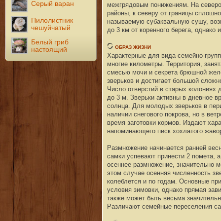
Серый варан
межгрядовым понижениям. На северо-
районы, к северу от границы сплошн
Пилолистник
называемую субаквальную сушу, возн
чешуйчатый
до 3 км от коренного берега, однако 
Белый гриб
ОБРАЗ ЖИЗНИ
настоящий
Характерные для вида семейно-групп
многие километры. Территория, занят
смесью мочи и секрета брюшной желе
зверьков и достигает большой сложно
Число отверстий в старых колониях д
до 3 м. Зверьки активны в дневное в
солнца. Для молодых зверьков в пер
наличии снегового покрова, но в вет
время заготовки кормов. Издают хара
напоминающего писк хохлатого жавор
Размножение начинается ранней весн
самки успевают принести 2 помета, а
осеннее размножение, значительно ме
этом случае осенняя численность зв
колеблется и по годам. Основные при
условия зимовки, однако прямая зав
также может быть весьма значительн
Различают семейные переселения сам