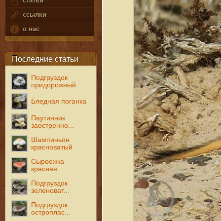
статьи
ссылки
о нас
Последние статьи
Подгруздок
придорожный
Бледная поганка
Паутинник
заостренно...
Шампиньон
красноватый
Сыроежка
красная
Подгруздок
зеленоват...
Подгруздок
остроплас...