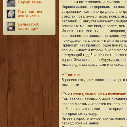
весенним потеплением и началом снег
Серый варан
Хорошо лазает по деревьям, но посто
устроенных, хотя иногда довольно дл
Пилолистник
чешуйчатый
стволах поваленных мхов, почки, яго
растений. С августа начинает собира
Белый гриб
защечных мешках иногда более, чем з
настоящий
Известны как местные перемещения, 
расстояния, связанные, по-видимому
приходится на апрель – май и начина
Приносит, как правило, один помет, 
особей бывает и второй. Число моло
следующий год. Численность резко к
корма. Зимние запасы бурундука, ос
мышевидными грызунами и специаль
ПИТАНИЕ
В рацион входит и животная пища, в
моллюски.
ФАКТОРЫ
, ВЛИЯЮЩИЕ НА ИЗМЕНЕНИЕ
Сам зверек - важный объект питания
ареала местами известен как серьез
небольших и расположенных среди ле
и огородных культур.
Имеет второстепенное промысловое з
период гона на манок.