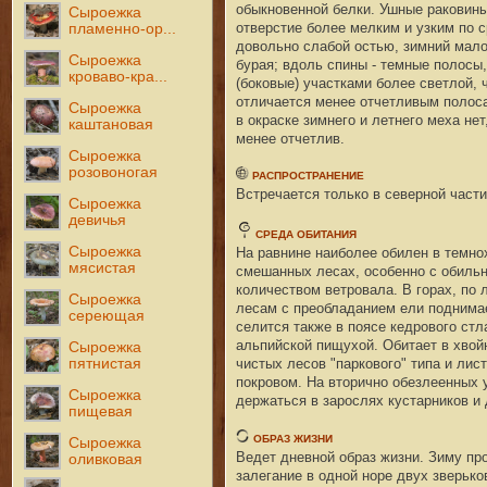
обыкновенной белки. Ушные раковин
Сыроежка
отверстие более мелким и узким по 
пламенно-ор...
довольно слабой остью, зимний мало 
Сыроежка
бурая; вдоль спины - темные полосы
кроваво-кра...
(боковые) участками более светлой, 
отличается менее отчетливым полос
Сыроежка
в окраске зимнего и летнего меха нет
каштановая
менее отчетлив.
Сыроежка
розовоногая
РАСПРОСТРАНЕНИЕ
Встречается только в северной части
Сыроежка
девичья
СРЕДА ОБИТАНИЯ
Сыроежка
На равнине наиболее обилен в темно
мясистая
смешанных лесах, особенно с обиль
количеством ветровала. В горах, по
Сыроежка
лесам с преобладанием ели поднимае
сереющая
селится также в поясе кедрового ст
альпийской пищухой. Обитает в хвой
Сыроежка
пятнистая
чистых лесов "паркового" типа и лис
покровом. На вторично обезлеенных 
Сыроежка
держаться в зарослях кустарников и
пищевая
ОБРАЗ ЖИЗНИ
Сыроежка
Ведет дневной образ жизни. Зиму пр
оливковая
залегание в одной норе двух зверько