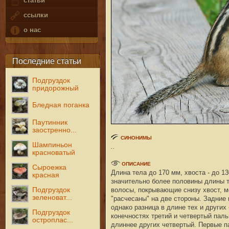
статьи
ссылки
о нас
Последние статьи
Подгруздок
придорожный
Бледная поганка
Паутинник
заостренно...
СИНОНИМЫ
Шампиньон
..
красноватый
ОПИСАНИЕ
Сыроежка
Длина тела до 170 мм, хвоста - до 13
красная
значительно более половины длины т
Подгруздок
волосы, покрывающие снизу хвост, м
зеленоват...
"расчесаны" на две стороны. Задние 
однако разница в длине тех и других
Подгруздок
конечностях третий и четвертый пал
остроплас...
длиннее других четвертый. Первые па