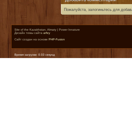
Пожалуйста, залогиньтесь для добав
Site of the Kazakhstan, Almaty | Power Innature
Дизайн темы сайта
arfey
Сайт создан на основе
PHP-Fusion
Время загрузки: 0.03 секунд