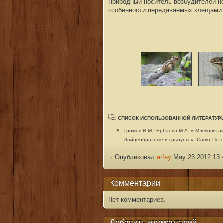
Природный носитель возбудителей не
особенности передаваемых клещами (
СПИСОК ИСПОЛЬЗОВАННОЙ ЛИТЕРАТУР
Громов И.М., Ербаева М.А. « Млекопит
Зайцеобразные и грызуны ». Санкт-Пете
·
Опубликовал
arfey
May 23 2012 13:
Комментарии
Нет комментариев.
Добавить комментарий