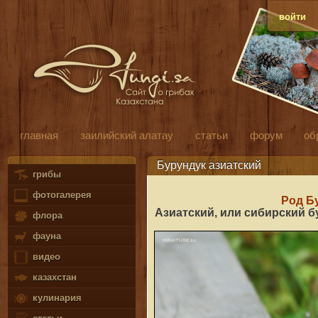
войти
главная
заилийский алатау
статьи
форум
об
Бурундук азиатский
грибы
фотогалерея
Род Б
Азиатский, или сибирский б
флора
фауна
видео
казахстан
кулинария