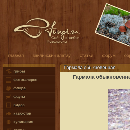
главная
заилийский алатау
статьи
форум
об
Гармала обыкновенная
грибы
Гармала обыкновенна
фотогалерея
флора
фауна
видео
казахстан
кулинария