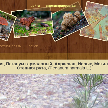
войти
зарегистрироваться
ратная связь
поиск
я, Пеганум гармаловый, Адраспан, Исрык, Могиль
Степная рута,
(Peganum harmala L.)