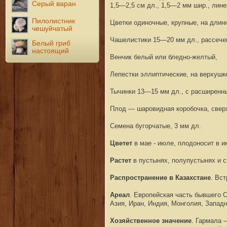
Серый варан
1,5—2,5 см дл., 1,5—2 мм шир., лин
Пилолистник
Цветки одиночные, крупные, на длин
чешуйчатый
Чашелистики 15—20 мм дл., рассече
Белый гриб
настоящий
Венчик белый или бледно-желтый,
Лепестки эллиптические, на верхушк
Тычинки 13—15 мм дл., с расширенны
Плод — шаровидная коробочка, сверх
Семена бугорчатые, 3 мм дл.
Цветет
в мае - июле, плодоносит в ию
Растет
в пустынях, полупустынях и с
Распространение в Казахстане
. Вс
Ареал
. Европейская часть бывшего 
Азия, Иран, Индия, Монголия, Запад
Хозяйственное значение
. Гармала 