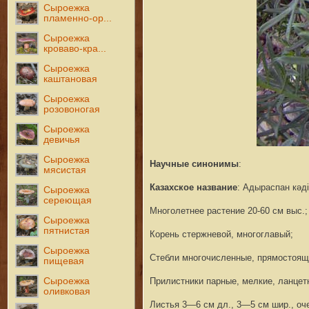
Сыроежка
пламенно-ор...
Сыроежка
кроваво-кра...
Сыроежка
каштановая
Сыроежка
розовоногая
Сыроежка
девичья
Сыроежка
Научные синонимы
:
мясистая
Казахское название
: Адыраспан кәдi
Сыроежка
сереющая
Многолетнее растение 20-60 см выс.;
Сыроежка
пятнистая
Корень стержневой, многоглавый;
Сыроежка
Стебли многочисленные, прямостоящи
пищевая
Сыроежка
Прилистники парные, мелкие, ланцет
оливковая
Листья 3—6 см дл., 3—5 см шир., оч