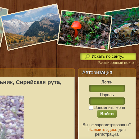
Расширенный поиск
Авторизация
ник, Сирийская рута,
Логин
Пароль
Запомнить меня
Вы не зарегистрированы?
Нажмите здесь
для
регистрации.