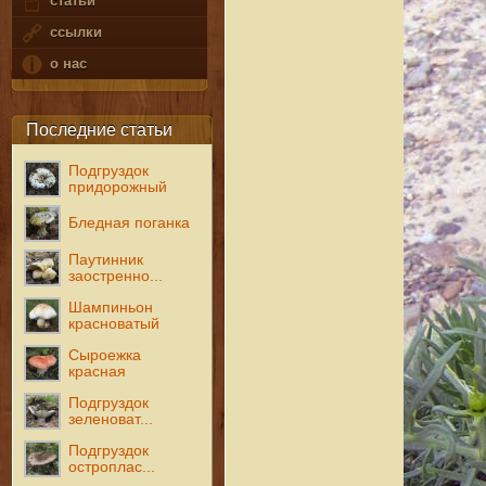
статьи
ссылки
о нас
Последние статьи
Подгруздок
придорожный
Бледная поганка
Паутинник
заостренно...
Шампиньон
красноватый
Сыроежка
красная
Подгруздок
зеленоват...
Подгруздок
остроплас...