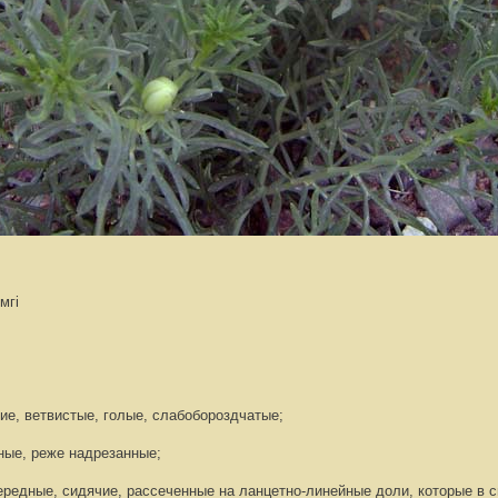
мгi
е, ветвистые, голые, слабобороздчатые;
ные, реже надрезанные;
ередные, сидячие, рассеченные на ланцетно-линейные доли, которые в 