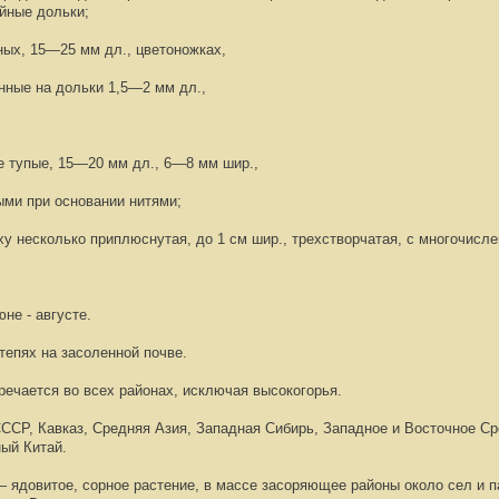
ейные дольки;
ных, 15—25 мм дл., цветоножках,
нные на дольки 1,5—2 мм дл.,
е тупые, 15—20 мм дл., 6—8 мм шир.,
ми при основании нитями;
у несколько приплюснутая, до 1 см шир., трехстворчатая, с многочисл
не - августе.
тепях на засоленной почве.
тречается во всех районах, исключая высокогорья.
СССР, Кавказ, Средняя Азия, Западная Сибирь, Западное и Восточное 
ный Китай.
— ядовитое, сорное растение, в массе засоряющее районы около сел и 