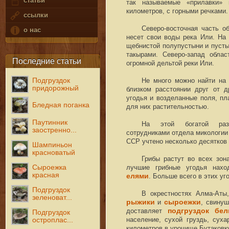
статьи
так называемые «прилавки»
километров, с горными речками.
ссылки
Северо-восточная часть о
о нас
несет свои воды река Или. На
щебнистой полупустыни и пусты
такырами. Северо-запад обла
Последние статьи
огромной дельтой реки Или.
Подгруздок
Не много можно найти на 
придорожный
близком расстоянии друг от д
угодья и возделанные поля, пл
Бледная поганка
для них растительностью.
Паутинник
На этой богатой разно
заостренно...
сотрудниками отдела микологии
ССР учтено несколько десятков
Шампиньон
красноватый
Грибы растут во всех зона
Сыроежка
лучшие грибные угодья нахо
красная
елями
. Больше всего в этих уг
Подгруздок
В окрестностях Алма-Аты,
зеленоват...
рыжики
и
сыроежки
, свинуш
доставляет
подгруздок бе
Подгруздок
население, сухой груздь, сух
остроплас...
километров в урочище Бутаковк