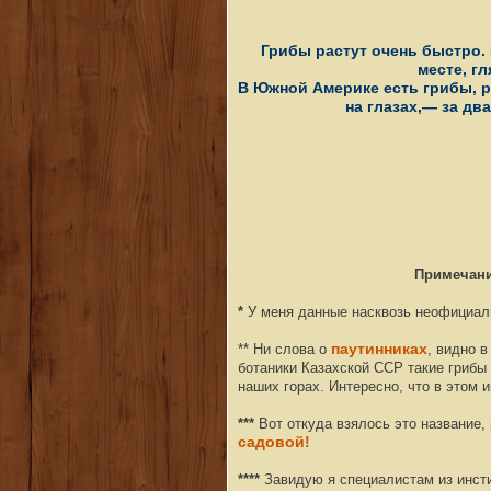
Грибы растут очень быстро.
месте, гл
В Южной Америке есть грибы, 
на глазах,— за дв
Примечани
*
У меня данные насквозь неофициал
** Ни слова о
паутинниках
, видно 
ботаники Казахской ССР такие грибы 
наших горах. Интересно, что в этом 
***
Вот откуда взялось это название,
садовой!
****
Завидую я специалистам из инсти