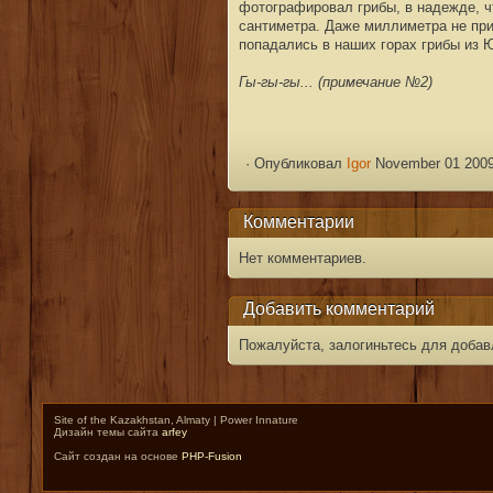
фотографировал грибы, в надежде, чт
сантиметра. Даже миллиметра не пр
попадались в наших горах грибы из 
Гы-гы-гы... (примечание №2)
·
Опубликовал
Igor
November 01 2009
Комментарии
Нет комментариев.
Добавить комментарий
Пожалуйста, залогиньтесь для добав
Site of the Kazakhstan, Almaty | Power Innature
Дизайн темы сайта
arfey
Сайт создан на основе
PHP-Fusion