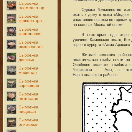
Сыроежка
пламенно-ор...
Однако большинство жит
ехать к дому отдыха «Медео» 
Сыроежка
расстояние пешком по горным т
кроваво-кра...
на склонах Мохнатой сопки.
Сыроежка
каштановая
В некоторые годы хорош
урочище Каменское плато, Кок-
Сыроежка
горного курорта «Алма-Арасан».
розовоногая
Жители сельских районо
Сыроежка
девичья
пластинчатые грибы почти во 
Особенно славятся грибами 
Сыроежка
Чияикском — Асы, а такж
мясистая
Нарынкольского районов.
Сыроежка
сереющая
Сыроежка
пятнистая
Сыроежка
пищевая
Сыроежка
оливковая