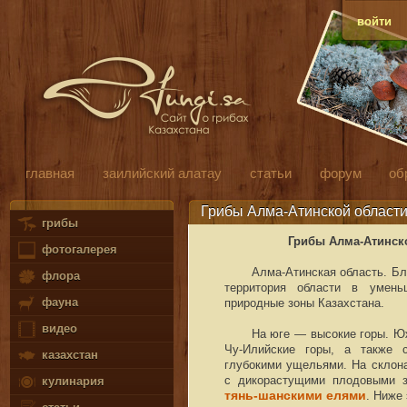
войти
главная
заилийский алатау
статьи
форум
об
Грибы Алма-Атинской области
грибы
Грибы Алма-Атинско
фотогалерея
Алма-Атинская область. Б
флора
территория области в умен
фауна
природные зоны Казахстана.
видео
На юге — высокие горы. Ю
Чу-Илийские горы, а также
казахстан
глубокими ущельями. На склон
с дикорастущими плодовыми 
кулинария
тянь-шанскими елями
. Ниже