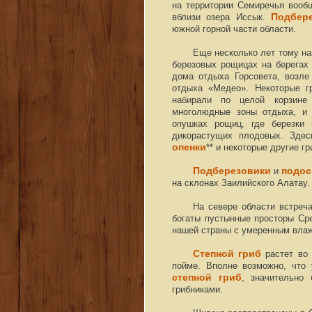
на территории Семиречья вообщ
вблизи озера Иссык.
Подбер
южной горной части области.
Еще несколько лет тому н
березовых рощицах на берегах
дома отдыха Горсовета, возл
отдыха «Медео». Некоторые гр
набирали по целой корзин
многолюдные зоны отдыха, 
опушках рощиц, где березки
дикорастущих плодовых. Зде
опенки
** и некоторые другие гр
Подберезовики
и
подос
на склонах Заилийского Алатау.
На севере области встреч
богаты пустынные просторы Ср
нашей страны с умеренным вла
Степной гриб
растет во 
пойме. Вполне возможно, что 
степной гриб
, значительно
грибниками.