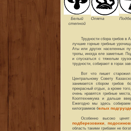
Белый
Опята
Подбе
степной
Трудности сбора грибов в 
лучшие горные грибные урочищ
Аты или других населенных пу
тропы, иногда еле заметные. По
и спускаться с тяжелым грузо
трудности, собирают в горах за
Вот что пишет старожил
Центральному Совету Казахск
занимается сбором грибов б
прекрасный отдых, а кроме того
очень нравятся грибные места
Кооптехникума и дальше вве
Ежегодно мы здесь собирае
килограммов б
елых подгрузде
Особенно высоко ценя
подберезовики
,
подосинов
область такими грибами не бог