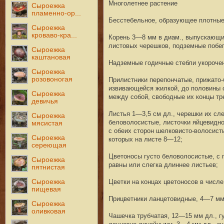
Многолетнее растение
Сыроежка
пламенно-ор...
Бесстебельное, образующее плотные
Сыроежка
кроваво-кра...
Корень 3—8 мм в диам., выпускающий
листовых черешков, подземные побег
Сыроежка
каштановая
Надземные годичные стебли укорочен
Сыроежка
розовоногая
Прилистники перепончатые, прижато-
извивающейся жилкой, до половины 
Сыроежка
между собой, свободные их концы тр
девичья
Листья 1—3,5 см дл., черешки их сле
Сыроежка
беловолосистые, листочки яйцевидно
мясистая
с обеих сторон шелковисто-волосист
Сыроежка
которых на листе 8—12;
сереющая
Цветоносы густо беловолосистые, с 
Сыроежка
равны или слегка длиннее листьев;
пятнистая
Сыроежка
Цветки на концах цветоносов в числе
пищевая
Прицветники ланцетовидные, 4—7 мм 
Сыроежка
оливковая
Чашечка трубчатая, 12—15 мм дл., гу