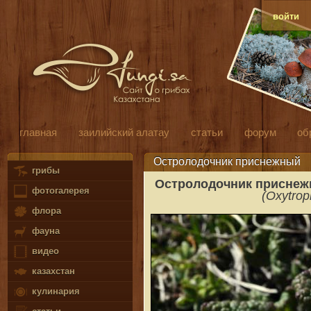
войти
главная
заилийский алатау
статьи
форум
об
Остролодочник приснежный
грибы
Остролодочник приснеж
фотогалерея
(Oxytrop
флора
фауна
видео
казахстан
кулинария