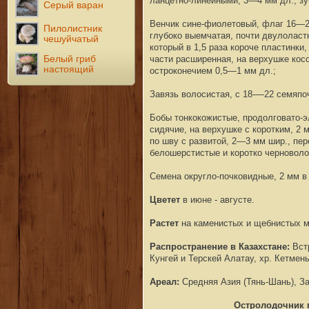
ланцетно-линейными, 3—4 мм дл., зу
Серый варан
Венчик сине-фиолетовый, флаг 16—22
Пилолистник
глубоко выемчатая, почти двулоластн
чешуйчатый
который в 1,5 раза короче пластинки
Белый гриб
части расширенная, на верхушке кос
настоящий
остроконечием 0,5—1 мм дл.;
Завязь волосистая, с 18-—22 семяпо
Бобы тонкокожистые, продолговато-э
сидячие, на верхушке с коротким, 2 
по шву с развитой, 2—3 мм шир., пер
белошерстистые и коротко черноволо
Семена округло-почковидные, 2 мм в 
Цветет
в июне - августе.
Растет
на каменистых и щебнистых м
Распространение в Казахстане:
Встр
Кунгей и Терскей Алатау, хр. Кетмень
Ареал:
Средняя Азия (Тянь-Шань), З
Остролодочник 