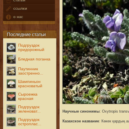
статьи
ссылки
о нас
Последние статьи
Подгруздок
придорожный
Бледная поганка
Паутинник
заостренно...
Шампиньон
красноватый
Сыроежка
красная
Подгруздок
зеленоват...
Научные синонимы
: Oxytropis trans
Подгруздок
Казахское название
: Көкек қардың 
остроплас...