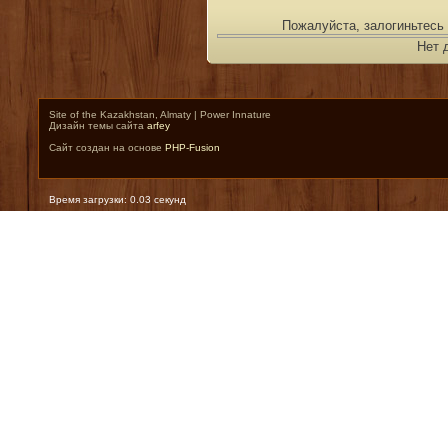
Пожалуйста, залогиньтесь 
Нет 
Site of the Kazakhstan, Almaty | Power Innature
Дизайн темы сайта
arfey
Сайт создан на основе
PHP-Fusion
Время загрузки: 0.03 секунд