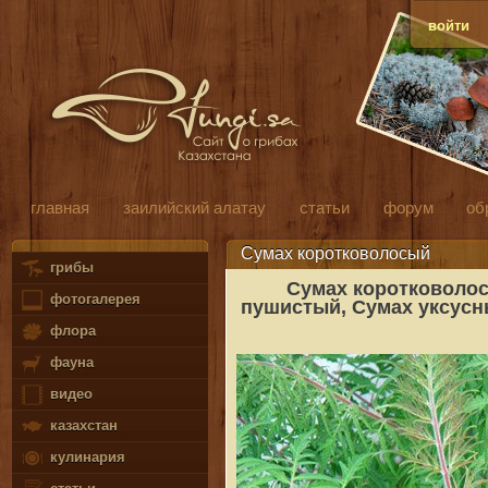
войти
главная
заилийский алатау
статьи
форум
об
Сумах коротковолосый
грибы
Сумах коротковолос
фотогалерея
пушистый, Сумах уксусны
флора
фауна
видео
казахстан
кулинария