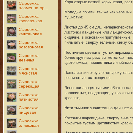
Кора старых ветвей коричневая, рас
Сыроежка
пламенно-ор...
Молодые побеги, так же как черешки 
Сыроежка
пушистые;
кроваво-кра...
Листья до 45 см дл., непарноперист
Сыроежка
листочки ланцетные или ланцетно-элл
каштановая
сидячие, в основании притуплённые, 
пильчатые, сверху зеленые, снизу бе
Сыроежка
розовоногая
Пестичные цветки в густых пирамида
Сыроежка
более крупных рыхлых метелках, пес
девичья
цветоножках, прицветники линейные 
Сыроежка
Чашелистики округло-четырехугольны
мясистая
ресничатые, остающиеся,
Сыроежка
сереющая
Лепестки ланцетные или обратно-ланц
волосистые, опадающие, у тычиночны
Сыроежка
красные,
пятнистая
Сыроежка
Нити тычинок значительно длиннее л
пищевая
Костянки шаровидные, сверху вниз сп
Сыроежка
покрытые густым щетинистым красн
оливковая