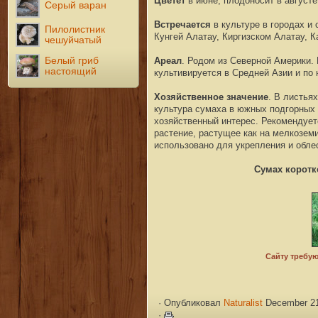
Цветет
в июне, плодоносит в августе
Серый варан
Встречается
в культуре в городах и
Пилолистник
Кунгей Алатау, Киргизском Алатау, К
чешуйчатый
Белый гриб
Ареал
. Родом из Северной Америки.
настоящий
культивируется в Средней Азии и по 
Хозяйственное значение
. В листья
культура сумаха в южных подгорных
хозяйственный интерес. Рекомендует
растение, растущее как на мелкоземи
использовано для укрепления и обле
Сумах корот
·
Опубликовал
Naturalist
December 21
·