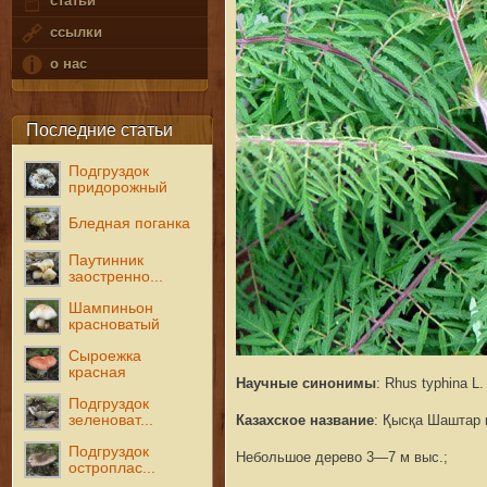
статьи
ссылки
о нас
Последние статьи
Подгруздок
придорожный
Бледная поганка
Паутинник
заостренно...
Шампиньон
красноватый
Сыроежка
красная
Научные синонимы
: Rhus typhina L.
Подгруздок
зеленоват...
Казахское название
: Қысқа Шаштар 
Подгруздок
Небольшое дерево 3—7 м выс.;
остроплас...