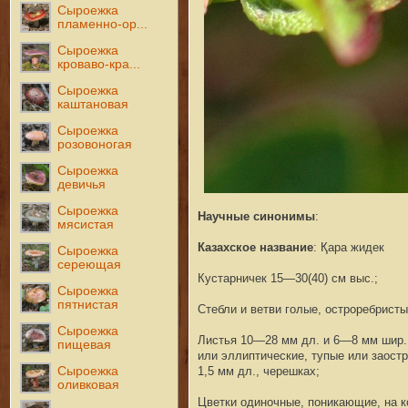
Сыроежка
пламенно-ор...
Сыроежка
кроваво-кра...
Сыроежка
каштановая
Сыроежка
розовоногая
Сыроежка
девичья
Сыроежка
Научные синонимы
:
мясистая
Казахское название
: Қара жидек
Сыроежка
сереющая
Кустарничек 15—30(40) см выс.;
Сыроежка
пятнистая
Cтебли и ветви голые, остроребристы
Сыроежка
Листья 10—28 мм дл. и 6—8 мм шир.
пищевая
или эллиптические, тупые или заостр
Сыроежка
1,5 мм дл., черешках;
оливковая
Цветки одиночные, поникающие, на к