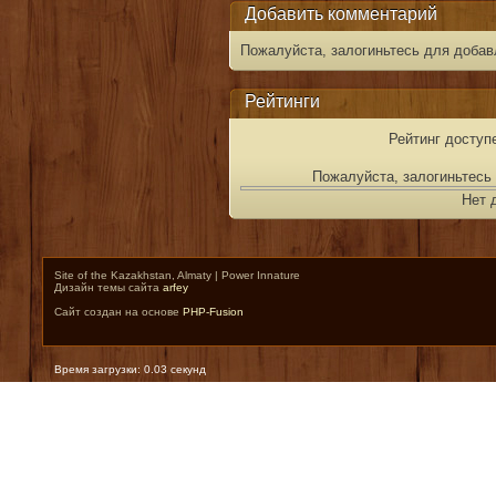
Добавить комментарий
Пожалуйста, залогиньтесь для добав
Рейтинги
Рейтинг доступ
Пожалуйста, залогиньтесь 
Нет 
Site of the Kazakhstan, Almaty | Power Innature
Дизайн темы сайта
arfey
Сайт создан на основе
PHP-Fusion
Время загрузки: 0.03 секунд