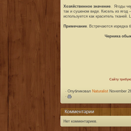
Хозяйственное значение
. Ягоды че
так и сушеном виде. Кисель из ягод
используется как краситель тканей. 
Примечание
. Встречаются изредка 
Черника обы
·
Опубликовал
Naturalist
November 26
·
Комментарии
Нет комментариев.