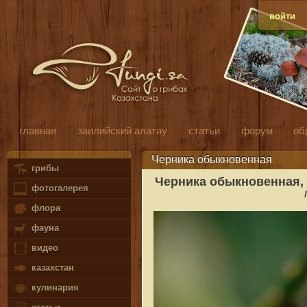
войти
главная
заилийский алатау
статьи
форум
об
Черника обыкновенная
грибы
Черника обыкновенная,
фотогалерея
флора
фауна
видео
казахстан
кулинария