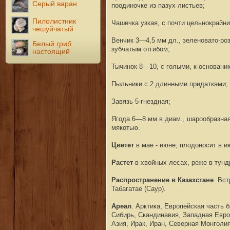
Серый варан
поодиночке из пазух листьев;
Пилолистник
Чашечка узкая, с почти цельнокрайни
чешуйчатый
Венчик 3—4,5 мм дл., зеленовато-ро
Белый гриб
зубчатым отгибом;
настоящий
Тычинок 8—10, с голыми, к основан
Пыльники с 2 длинными придатками;
Завязь 5-гнездная;
Ягода 6—8 мм в диам., шарообразная
мякотью.
Цветет
в мае - июне, плодоносит в и
Растет
в хвойных лесах, реже в тунд
Распространение в Казахстане
. Вс
Табагатае (Саур).
Ареал
. Арктика, Европейская часть 
Сибирь, Скандинавия, Западная Евр
Азия, Ирак, Иран, Северная Монголи