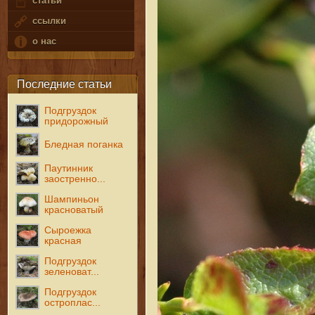
статьи
ссылки
о нас
Последние статьи
Подгруздок
придорожный
Бледная поганка
Паутинник
заостренно...
Шампиньон
красноватый
Сыроежка
красная
Подгруздок
зеленоват...
Подгруздок
остроплас...