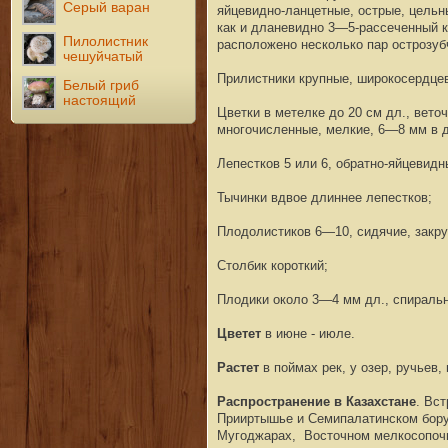
Серый варан
яйцевидно-ланцетные, острые, цельн
как и дланевидно 3—5-рассеченный к
Пилолистник
расположено несколько пар острозуб
чешуйчатый
Прилистники крупные, широкосердцев
Белый гриб
настоящий
Цветки в метелке до 20 см дл., вето
многочисленные, мелкие, 6—8 мм в д
Лепестков 5 или 6, обратно-яйцевидн
Тычинки вдвое длиннее лепестков;
Плодолистиков 6—10, сидячие, закр
Столбик короткий;
Плодики около 3—4 мм дл., спиральн
Цветет
в июне - июле.
Растет
в поймах рек, у озер, ручьев,
Распространение в Казахстане
. Вс
Прииртышье и Семипалатинском бору
Мугоджарах, Восточном мелкосопочни