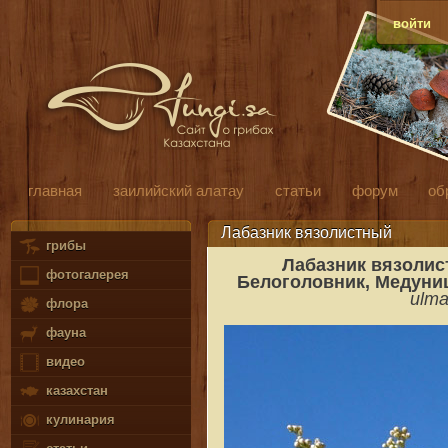
войти
главная
заилийский алатау
статьи
форум
об
Лабазник вязолистный
грибы
Лабазник вязолис
фотогалерея
Белоголовник, Медуниц
ulma
флора
фауна
видео
казахстан
кулинария