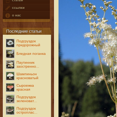
статьи
ссылки
о нас
Последние статьи
Подгруздок
придорожный
Бледная поганка
Паутинник
заостренно...
Шампиньон
красноватый
Сыроежка
красная
Подгруздок
зеленоват...
Подгруздок
остроплас...