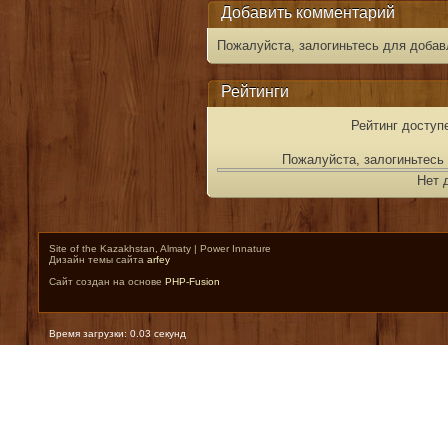
Добавить комментарий
Пожалуйста, залогиньтесь для добав
Рейтинги
Рейтинг доступ
Пожалуйста, залогиньтесь 
Нет 
Site of the Kazakhstan, Almaty | Power Innature
Дизайн темы сайта
arfey
Сайт создан на основе
PHP-Fusion
Время загрузки: 0.03 секунд