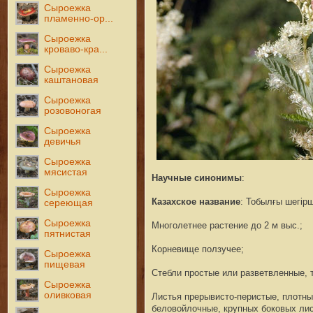
Сыроежка
пламенно-ор...
Сыроежка
кроваво-кра...
Сыроежка
каштановая
Сыроежка
розовоногая
Сыроежка
девичья
Сыроежка
мясистая
Научные синонимы
:
Сыроежка
Казахское название
: Тобылғы шегiр
сереющая
Сыроежка
Многолетнее растение до 2 м выс.;
пятнистая
Корневище ползучее;
Сыроежка
пищевая
Стебли простые или разветвленные, т
Сыроежка
оливковая
Листья прерывисто-перистые, плотные
беловойлочные, крупных боковых лис