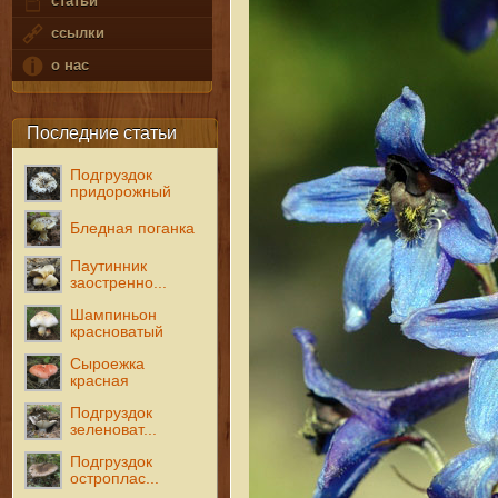
статьи
ссылки
о нас
Последние статьи
Подгруздок
придорожный
Бледная поганка
Паутинник
заостренно...
Шампиньон
красноватый
Сыроежка
красная
Подгруздок
зеленоват...
Подгруздок
остроплас...