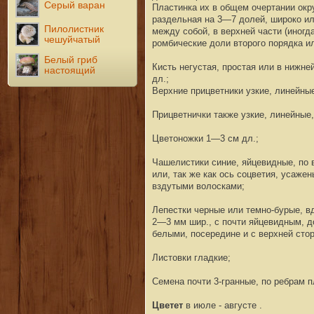
Серый варан
Пластинка их в общем очертании окр
раздельная на 3—7 долей, широко и
Пилолистник
между собой, в верхней части (иногд
чешуйчатый
ромбические доли второго порядка и
Белый гриб
Кисть негустая, простая или в нижне
настоящий
дл.;
Верхние прицветники узкие, линейны
Прицветнички также узкие, линейные
Цветоножки 1—3 см дл.;
Чашелистики синие, яйцевидные, по 
или, так же как ось соцветия, усаже
вздутыми волосками;
Лепестки черные или темно-бурые, в
2—3 мм шир., с почти яйцевидным, д
белыми, посередине и с верхней сто
Листовки гладкие;
Семена почти 3-гранные, по ребрам 
Цветет
в июле - августе .