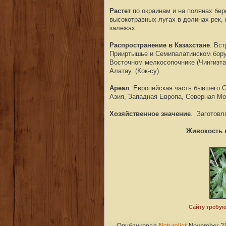
Растет
по окраинам и на полянах бер
высокотравных лугах в долинах рек, 
залежах.
Распространение в Казахстане
. Вс
Прииртышье и Семипалатинском бору
Восточном мелкосопочнике (Чингизтау
Алатау. (Кок-су).
Ареал
. Европейская часть бывшего 
Азия, Западная Европа, Северная Мо
Хозяйственное значение
. Заготовл
Живокость 
·
Опубликовал
Naturalist
November 21