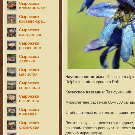
Сыроежка
пламенно-ор...
Сыроежка
кроваво-кра...
Сыроежка
каштановая
Сыроежка
розовоногая
Сыроежка
девичья
Сыроежка
мясистая
Научные синонимы
: Delphinium alpi
Delphinium atropurpureum Pall.
Сыроежка
сереющая
Казахское название
: Тез сүйек биiк
Сыроежка
пятнистая
Многолетнее растение 80—350 см вы
Сыроежка
Стебель голый или только в соцвети
пищевая
Сыроежка
Листья округлые, реже почковидные,
оливковая
по краям коротко ресничатые, реже п
длинно черешковые,