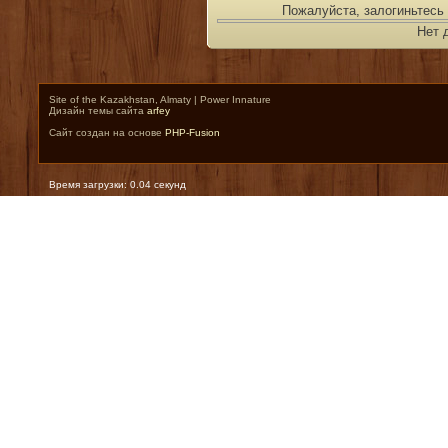
Пожалуйста, залогиньтесь 
Нет 
Site of the Kazakhstan, Almaty | Power Innature
Дизайн темы сайта
arfey
Сайт создан на основе
PHP-Fusion
Время загрузки: 0.04 секунд