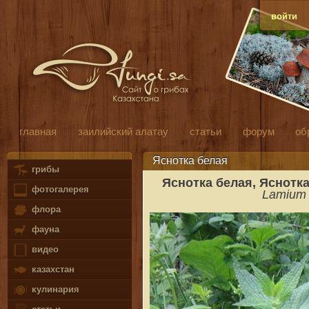
войти
главная
заилийский алатау
статьи
форум
об
Яснотка белая
грибы
Яснотка белая, Яснотка
фотогалерея
Lamium 
флора
фауна
видео
казахстан
кулинария