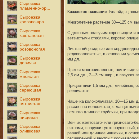
Сыроежка
пламенно-ор...
Казахское название
: Белайдың ашы
Сыроежка
кроваво-кра...
Многолетнее растение 30—125 см вы
Сыроежка
С длинным ползучим корневищем и 
каштановая
ветвистыми стеблями, коротко опуш
Сыроежка
Листья яйцевидные или сердцевидны
розовоногая
редковолосистые, в основании усече
Сыроежка
мм дл.;
девичья
Цветки многочисленные, почти сидяч
Сыроежка
2,5 см дл., 2—3 см шир., в пазухах в
мясистая
Сыроежка
Прицветники 1,5 мм дл., линейные, о
сереющая
ресничатые;
Сыроежка
Чашечка колокольчатая, 10—15 мм дл
пятнистая
рассеянно-волосистая, с ланцетным
немного длиннее трубочки, при плод
Сыроежка
пищевая
Венчик желтовато- или грязновато-бе
Сыроежка
пятнами, снаружи густо опушенный, с
оливковая
равной или длиннее чашечки, в основ
расширенной и внутри с косым волос