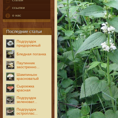
статьи
ссылки
о нас
Последние статьи
Подгруздок
придорожный
Бледная поганка
Паутинник
заостренно...
Шампиньон
красноватый
Сыроежка
красная
Подгруздок
зеленоват...
Подгруздок
остроплас...