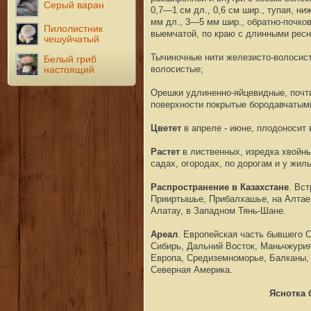
Серый варан
0,7—1 см дл., 0,6 см шир., тупая, н
мм дл., 3—5 мм шир., обратно-почков
Пилолистник
выемчатой, по краю с длинными ресн
чешуйчатый
Тычиночные нити железисто-волосис
Белый гриб
волосистые;
настоящий
Орешки удлиненно-яйцевидные, почти
поверхности покрытые бородавчатым
Цветет
в апреле - июне, плодоносит 
Растет
в лиственных, изредка хвойны
садах, огородах, по дорогам и у жиль
Распространение в Казахстане
. Вс
Прииртышье, Прибалхашье, на Алтае 
Алатау, в Западном Тянь-Шане.
Ареал
. Европейская часть бывшего 
Сибирь, Дальний Восток, Маньчжурия
Европа, Средиземноморье, Балканы,
Северная Америка.
Яснотка 