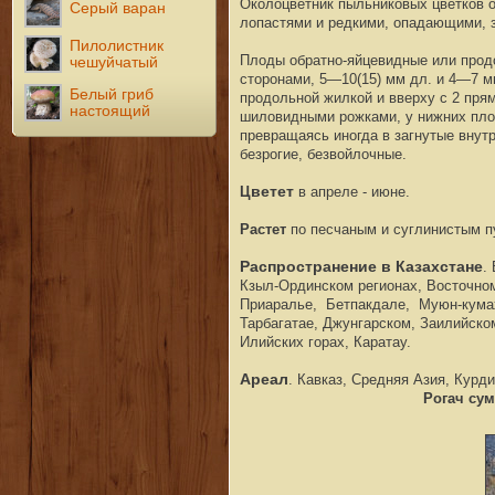
О
колоцветник пыльниковых цветков 
Серый варан
лопастями и редкими, опадающими, 
Пилолистник
П
лоды обратно-яйцевидные или прод
чешуйчатый
сторонами, 5—10(15) мм дл. и 4—7 м
Белый гриб
продольной жилкой и вверху с 2 пря
настоящий
шиловидными рожками, у нижних плод
превращаясь иногда в загнутые внут
безрогие, безвойлочные.
Ц
ветет
в апреле - июне
.
Растет
по песчаным и суглинистым п
Распространение в Казахстане
.
Кзыл-Ординском регионах
,
Восточно
Приарал
ье
, Бетпакд
але
, Муюн-кум
а
Тарб
агатае
,
Джунгарском, Заилийско
Ил
ийских
гор
ах
, Карат
ау.
Ареал
. Кавказ, Ср
едняя
Азия, Курди
Рогач су