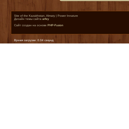
Site of the Kazakhstan, Almaty | Power Innature
Дизайн темы сайта
arfey
Сайт создан на основе
PHP-Fusion
Время загрузки: 0.04 секунд