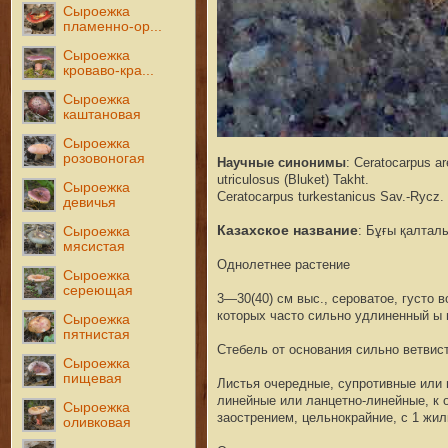
Сыроежка
пламенно-ор...
Сыроежка
кроваво-кра...
Сыроежка
каштановая
Сыроежка
розовоногая
Научные синонимы
: Ceratocarpus ar
utriculosus (Bluket) Takht.
Сыроежка
Ceratocarpus turkestanicus Sav.-Rycz. e
девичья
Казахское название
: Бұғы қалтал
Сыроежка
мясистая
Однолетнее растение
Сыроежка
сереющая
3—30(40) см выс., сероватое, густо 
которых часто сильно удлиненный ы 
Сыроежка
пятнистая
С
тебель от основания сильно ветвис
Сыроежка
пищевая
Л
истья очередные, супротивные или 
линейные или ланцетно-ли
н
ейные, к 
Сыроежка
заострением, цельнокрайние, с 1 жил
оливковая