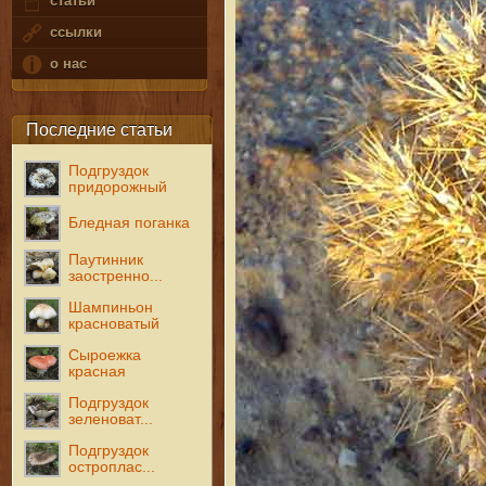
статьи
ссылки
о нас
Последние статьи
Подгруздок
придорожный
Бледная поганка
Паутинник
заостренно...
Шампиньон
красноватый
Сыроежка
красная
Подгруздок
зеленоват...
Подгруздок
остроплас...