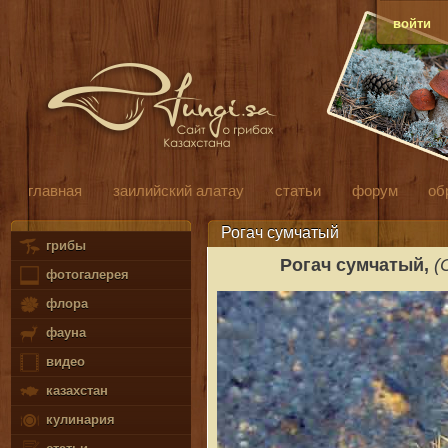
войти
главная
заилийский алатау
статьи
форум
об
Рогач сумчатый
грибы
Рогач сумчатый,
(C
фотогалерея
флора
фауна
видео
казахстан
кулинария