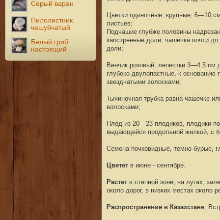
Серый варан
Цветки одиночные, крупные, 6—10 см
Пилолистник
листьев;
чешуйчатый
Подчашие глубже половины надрезанн
заостренные доли, чашечка почти до
Белый гриб
доли;
настоящий
Венчик розовый, лепестки 3—4,5 см д
глубоко двулопастные, к основанию 
звездчатыми волосками,
Тычиночная трубка равна чашечке ил
волосками;
Плод из 20—23 плодиков, плодики по 
выдающейся продольной жилкой, с бо
Семена почковидные, темно-бурые, г
Цветет
в июне - сентябре.
Растет
в степной зоне, на лугах, зал
около дорог, в низких местах около ре
Распространение в Казахстане
. Вс