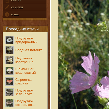
статьи
ссылки
о нас
Последние статьи
Подгруздок
придорожный
Бледная поганка
Паутинник
заостренно...
Шампиньон
красноватый
Сыроежка
красная
Подгруздок
зеленоват...
Подгруздок
остроплас...