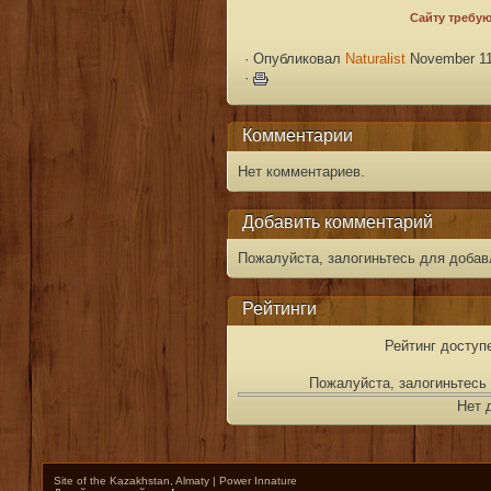
·
Опубликовал
Naturalist
November 11
·
Комментарии
Нет комментариев.
Добавить комментарий
Пожалуйста, залогиньтесь для добав
Рейтинги
Рейтинг доступ
Пожалуйста, залогиньтесь 
Нет 
Site of the Kazakhstan, Almaty | Power Innature