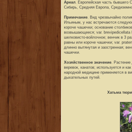
Ареал
. Европейская часть бывшего 
Сибирь, Средняя Европа, Средиземн
Примечание
. Вид чрезвычайно поли
Ильиным, у нас встречаются следующи
короче чашечки; основание столбико
возвышающееся; var. brevipedicellata
шелковисто-войлочное; венчик в 3 р
равны или короче чашечки; var. prat
длинно вытянутая и заостренная; вен
чашечки.
Хозяйственное значение
. Растение
веревок, канатов; используется и ка
народной медицине применяется в ви
дыхательных путей.
Хатьма тюри