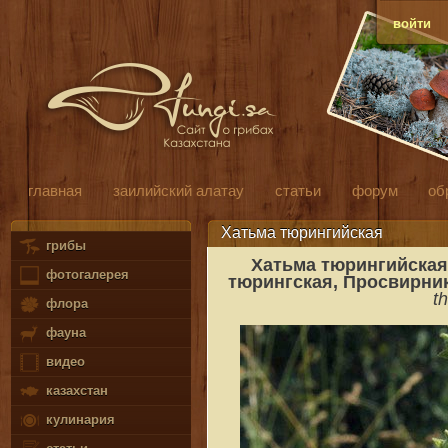
войти
главная
заилийский алатау
статьи
форум
об
Хатьма тюрингийская
грибы
Хатьма тюрингийская
фотогалерея
тюрингская, Просвирник
t
флора
фауна
видео
казахстан
кулинария