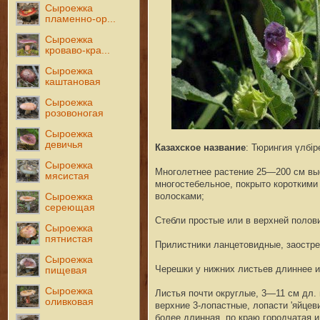
Сыроежка
пламенно-ор...
Сыроежка
кроваво-кра...
Сыроежка
каштановая
Сыроежка
розовоногая
Сыроежка
девичья
Казахское название
: Тюрингия үлбiр
Сыроежка
Многолетнее растение 25—200 см вы
мясистая
многостебельное, покрыто короткими
волосками;
Сыроежка
сереющая
Стебли простые или в верхней полов
Сыроежка
пятнистая
Прилистники ланцетовидные, заостр
Сыроежка
Черешки у нижних листьев длиннее и
пищевая
Сыроежка
Листья почти округлые, 3—11 см дл. 
оливковая
верхние 3-лопастные, лопасти 'яйце
более длинная, по краю городчатая и