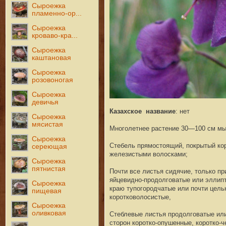
Сыроежка
пламенно-ор...
Сыроежка
кроваво-кра...
Сыроежка
каштановая
Сыроежка
розовоногая
Сыроежка
девичья
Казахское название
: нет
Сыроежка
мясистая
Многолетнее растение 30—100 см мы
Сыроежка
Стебель прямостоящий, покрытый ко
сереющая
железистыми волосками;
Сыроежка
пятнистая
Почти все листья сидячие, только п
яйцевидно-продолговатые или эллипти
Сыроежка
краю тупогородчатые или почти цель
пищевая
коротковолосистые,
Сыроежка
оливковая
Стеблевые листья продолговатые или
сторон коротко-опушенные, коротко-