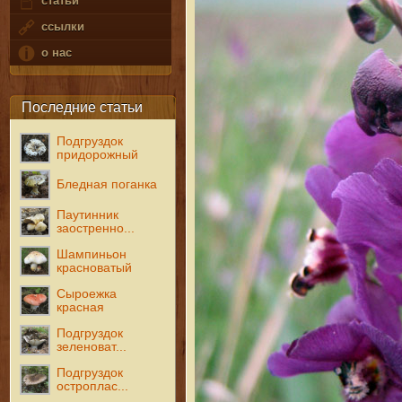
статьи
ссылки
о нас
Последние статьи
Подгруздок
придорожный
Бледная поганка
Паутинник
заостренно...
Шампиньон
красноватый
Сыроежка
красная
Подгруздок
зеленоват...
Подгруздок
остроплас...