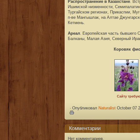
Распространение в Казахстане
. Вс
Ишимской низменности, Семипалатин
Тургайском регионах, Прикаспии, Му
п-ве Мангышлак, на Алтае Джунгарск
Кетмень.
Ареал
. Европейская часть бывшего 
Балканы, Малая Азия, Северный Ира
Коровяк фио
·
Опубликовал
Naturalist
October 07 2
Комментарии
Нет комментариев.