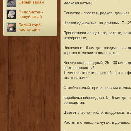
Серый варан
мелкозубчатые;
Пилолистник
Соцветие - простая, редкая, длинная
чешуйчатый
Цветки одиночные, на длинных, 7—25
Белый гриб
настоящий
Прицветники ланцетные, острые, реж
зазубренные;
Чашечка о—6 мм дл., разделенная до
коротко железисто-волосистая;
Венчик колесовидный, 25—30 мм в ди
реже волосистый;
Тычиночные нити в нижней части с ф
желтоватыми;
Столбик голый, при основании желез
Коробочка яйцевидная, 5—6 мм дл., н
волосистая.
Цветет
в июне - июле, плодоносит в 
Растет
в степях, на лугах, в долинах