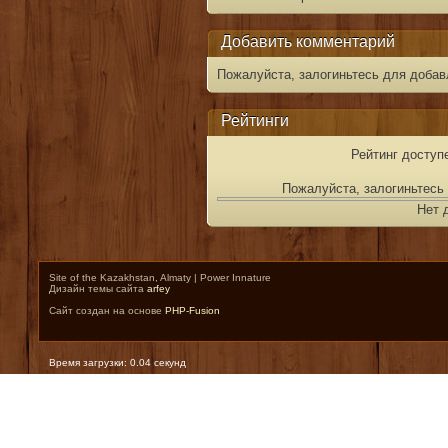
Добавить комментарий
Пожалуйста, залогиньтесь для добав
Рейтинги
Рейтинг доступ
Пожалуйста, залогиньтесь 
Нет 
Site of the Kazakhstan, Almaty | Power Innature
Дизайн темы сайта
arfey
Сайт создан на основе
PHP-Fusion
Время загрузки: 0.04 секунд