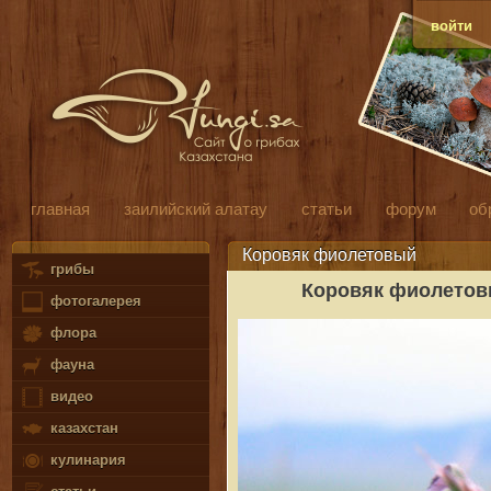
войти
главная
заилийский алатау
статьи
форум
об
Коровяк фиолетовый
грибы
Коровяк фиолетов
фотогалерея
флора
фауна
видео
казахстан
кулинария