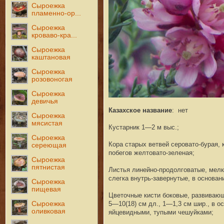
Сыроежка
пламенно-ор...
Сыроежка
кроваво-кра...
Сыроежка
каштановая
Сыроежка
розовоногая
Сыроежка
девичья
Казахское название
: нет
Сыроежка
мясистая
Кустарник 1—2 м выс.;
Сыроежка
Кора старых ветвей серовато-бурая, 
сереющая
побегов желтовато-зеленая;
Сыроежка
пятнистая
Листья линейно-продолговатые, мелк
слегка внутрь-завернутые, в основан
Сыроежка
пищевая
Цветочные кисти боковые, развивающ
Сыроежка
5—10(18) см дл., 1—1,3 см шир., в о
оливковая
яйцевидными, тупыми чешуйками;