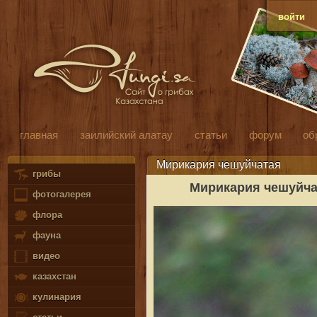
войти
главная
заилийский алатау
статьи
форум
об
Мирикария чешуйчатая
грибы
Мирикария чешуйча
фотогалерея
флора
фауна
видео
казахстан
кулинария