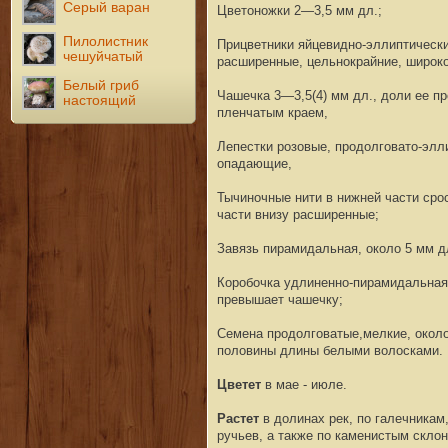
Серый варан
Цветоножки 2—3,5 мм дл.;
Пилолистник
Прицветники яйцевидно-эллиптически
чешуйчатый
расширенные, цельнокрайние, широко
Белый гриб
Чашечка 3—3,5(4) мм дл., доли ее пр
настоящий
пленчатым краем,
Лепестки розовые, продолговато-элли
опадающие,
Тычиночные нити в нижней части срос
части внизу расширенные;
Завязь пирамидальная, около 5 мм д
Коробочка удлиненно-пирамидальная,
превышает чашечку;
Семена продолговатые,мелкие, около 
половины длины белыми волосками.
Цветет
в мае - июле.
Растет
в долинах рек, по галечника
ручьев, а также по каменистым скло