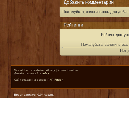
Добавить комментарий
Пожалуйста, залогиньтесь для добав
Рейтинги
Рейтинг доступ
Пожалуйста, залогиньтесь 
Нет 
Site of the Kazakhstan, Almaty | Power Innature
Дизайн темы сайта
arfey
Сайт создан на основе
PHP-Fusion
Время загрузки: 0.04 секунд