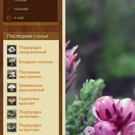
статьи
ссылки
о нас
Последние статьи
Подгруздок
придорожный
Бледная поганка
Паутинник
заостренно...
Шампиньон
красноватый
Сыроежка
красная
Подгруздок
зеленоват...
Подгруздок
остроплас...