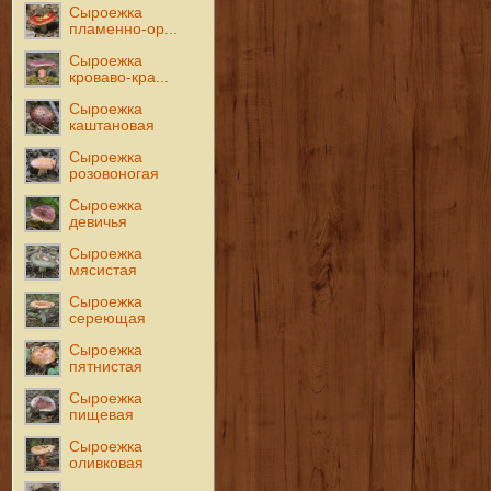
Сыроежка
пламенно-ор...
Сыроежка
кроваво-кра...
Сыроежка
каштановая
Сыроежка
розовоногая
Сыроежка
девичья
Сыроежка
мясистая
Сыроежка
сереющая
Сыроежка
пятнистая
Сыроежка
пищевая
Сыроежка
оливковая