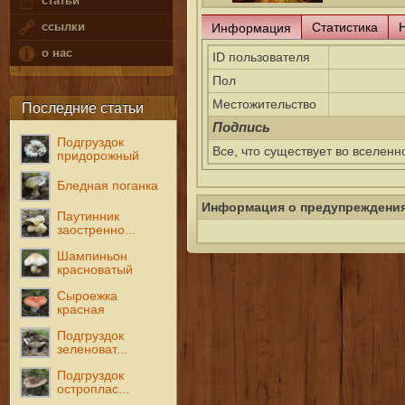
статьи
Статистика
ссылки
Информация
о нас
ID пользователя
Пол
Местожительство
Последние статьи
Подпись
Подгруздок
Все, что существует во вселенн
придорожный
Бледная поганка
Информация о предупреждени
Паутинник
заостренно...
Шампиньон
красноватый
Сыроежка
красная
Подгруздок
зеленоват...
Подгруздок
остроплас...