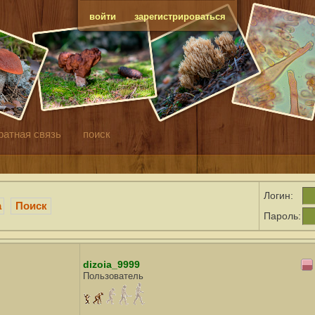
войти
зарегистрироваться
ратная связь
поиск
Логин:
а
Поиск
Пароль:
dizoia_9999
Пользователь