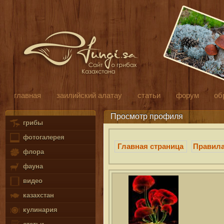
главная
заилийский алатау
статьи
форум
об
Просмотр профиля
грибы
фотогалерея
Главная страница
Правил
флора
фауна
видео
казахстан
кулинария