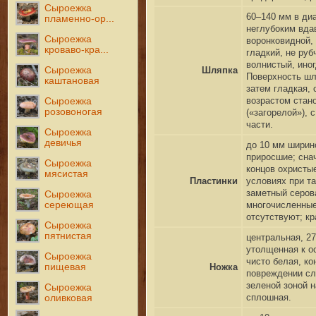
Сыроежка
60–140 мм в ди
пламенно-ор...
неглубоким вда
Сыроежка
воронковидной, 
кроваво-кра...
гладкий, не руб
волнистый, ино
Сыроежка
Шляпка
Поверхность шл
каштановая
затем гладкая, 
возрастом стано
Сыроежка
розовоногая
(«загорелой»), 
части.
Сыроежка
девичья
до 10 мм ширино
приросшие; сна
Сыроежка
концов охристы
мясистая
Пластинки
условиях при т
заметный серов
Сыроежка
сереющая
многочисленные
отсутствуют; к
Сыроежка
пятнистая
центральная, 2
утолщенная к о
Сыроежка
чисто белая, к
пищевая
Ножка
повреждении сла
зеленой зоной 
Сыроежка
сплошная.
оливковая