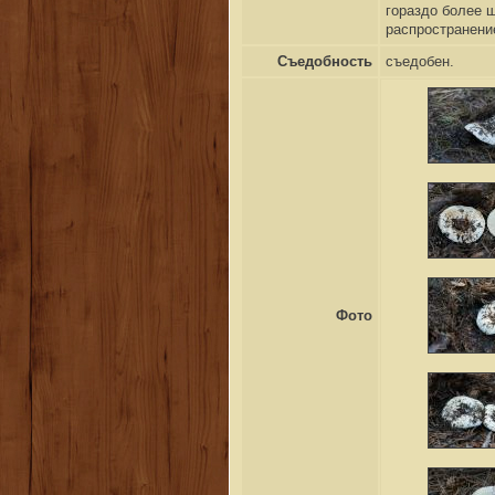
гораздо более 
распространен
Съедобность
съедобен.
Фото