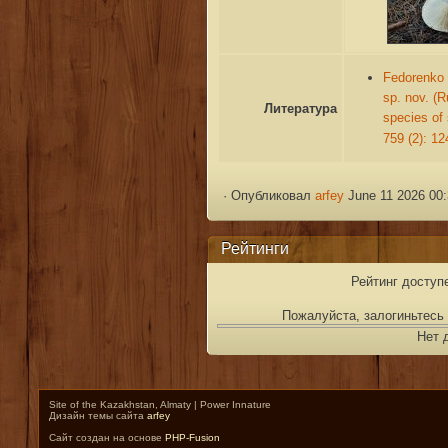
Fedorenko V
sp. nov. (
Литература
species o
759 (2): 1
·
Опубликовал
arfey
June 11 2026 00
Рейтинги
Рейтинг доступ
Пожалуйста, залогиньтесь 
Нет 
Site of the Kazakhstan, Almaty | Power Innature
Дизайн темы сайта
arfey
Сайт создан на основе
PHP-Fusion