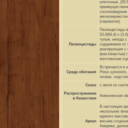
клеточные, (20,
преимущественн
сосочковидным 
мелкозернистое
(сероватое).
Пилеоцистиды в 
53,0(66,4)
x
(3,4
тупые, иногда с
Пилеоцистиды
содержимое от 
реагирующее с 
(маслянистые) 
желтоватым со
Встречается в 
Среда обитания
Pinus sylvestris
почвах, подсти
Сезон
с июля по сент
Распространение
Акмолинская об
в Казахстане
В настоящее вре
нескольких бли
единого массива
Ареал
весьма сходные
Америки
, депон