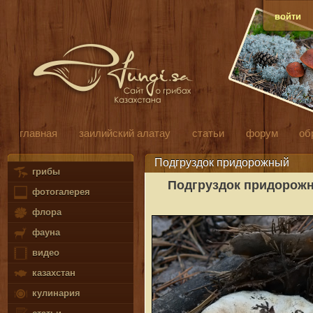
войти
главная
заилийский алатау
статьи
форум
об
Подгруздок придорожный
грибы
Подгруздок придорож
фотогалерея
флора
фауна
видео
казахстан
кулинария