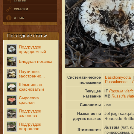
статьи
ссылки
о нас
Последние статьи
Подгруздок
придорожный
Бледная поганка
Паутинник
заостренно...
Систематическое
положение
Шампиньон
красноватый
Текущее
IF
Russula viati
название
MB
Russula viat
Сыроежка
красная
Синонимы
Нет
Подгруздок
Название на
Jol jiegı sazqa
зеленоват...
других языках
Roadside Brittle
Подгруздок
Russula
(лат.
ru
остроплас...
Этимология
придорожный, р