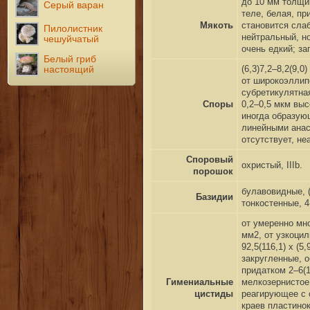
до 10 мм толщи
Серый варан
теле, белая, п
Мякоть
становится слаб
Пилолистник
нейтральный, но
чешуйчатый
очень едкий; за
Белый гриб
(6,3)7,2–8,2(9,0)
настоящий
от широкоэллип
субретикулятна
Споры
0,2–0,5 мкм выс
иногда образую
линейными анас
отсутствует, н
Споровый
охристый, IIIb.
порошок
булавовидные, (
Базидии
тонкостенные, 4
от умеренно мн
мм2, от узкоцил
92,5(116,1)
x
(5,
закругленные, 
придатком 2–6(1
Гимениальные
мелкозернистое 
цистиды
реагирующее с 
краев пластинок