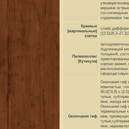
узковеретеновид
вершине острые 
сосочковидным п
содержимое тако
Краевые
слабо дифферен
(маргинальные)
(13,5)18,3–27,2(
клетки
ортохроматичный
подлежащей мяк
толщиной, состо
Пилеипеллис
ориентированны
(
Кутикула
)
хорошо развит, 
расположенных 
сфероцистовую 
Окончания гиф 
извилистые, тон
50,0(74,9)
x
(2,5
тупые; субтерми
мкм, иногда ве
Окончания гиф в
терминальные кл
Окончания гиф
мкм,
преимущес
тупые;субтерми
мкм, неразветв