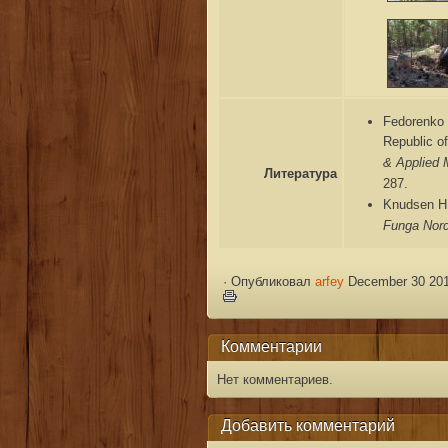
Fedorenko 
Republic o
& Applied 
Литература
287.
Knudsen H.
Funga Nor
·
Опубликовал
arfey
December 30 201
Комментарии
Нет комментариев.
Добавить комментарий