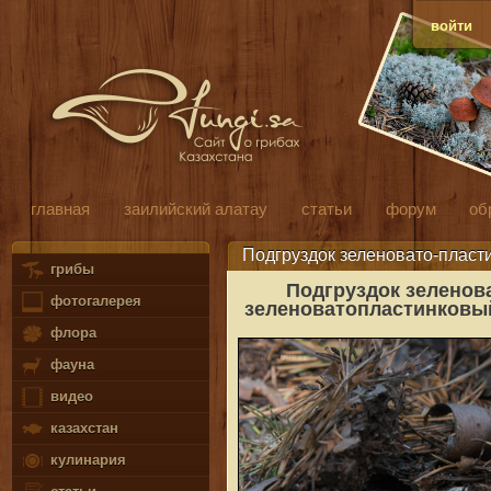
войти
главная
заилийский алатау
статьи
форум
об
Подгруздок зеленовато-пласт
грибы
Подгруздок зеленов
фотогалерея
зеленоватопластинковы
флора
фауна
видео
казахстан
кулинария