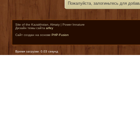
Пожалуйста, залогиньтесь для добав
Site of the Kazakhstan, Almaty | Power Innature
Дизайн темы сайта
arfey
Сайт создан на основе
PHP-Fusion
Время загрузки: 0.03 секунд