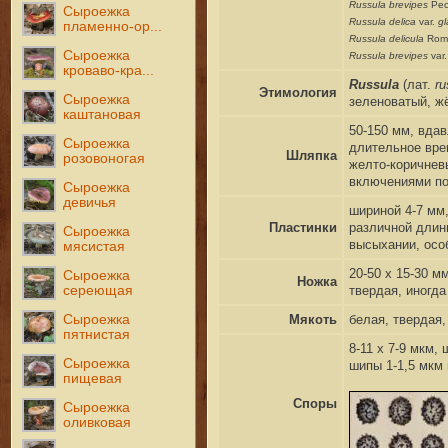
Russula brevipes
Pec
Сыроежка
Russula delica
var.
gl
пламенно-ор...
Russula delicula
Rom
Сыроежка
Russula brevipes
var.
кроваво-кра...
Russula
(лат.
ru
Этимология
Сыроежка
зеленоватый, ж
каштановая
50-150 мм, вдав
Сыроежка
длительное вре
Шляпка
розовоногая
желто-коричнев
включениями по
Сыроежка
девичья
шириной 4-7 мм,
Пластинки
различной длин
Сыроежка
высыхании, осо
мясистая
20-50 x 15-30 м
Сыроежка
Ножка
сереющая
твердая, иногда
Сыроежка
Мякоть
белая, твердая,
пятнистая
8-11 x 7-9 мкм
Сыроежка
шипы 1-1,5 мкм 
пищевая
Споры
Сыроежка
оливковая