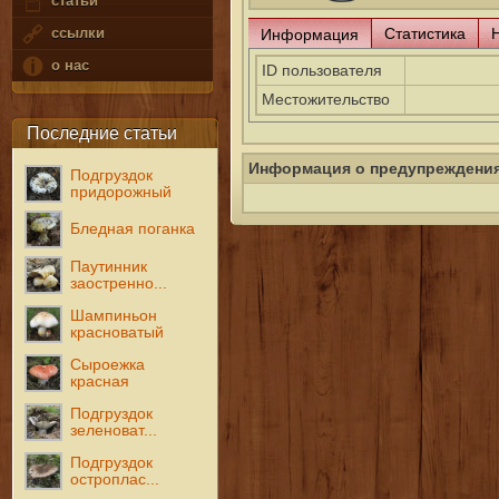
статьи
Статистика
ссылки
Информация
о нас
ID пользователя
Местожительство
Последние статьи
Информация о предупреждени
Подгруздок
придорожный
Бледная поганка
Паутинник
заостренно...
Шампиньон
красноватый
Сыроежка
красная
Подгруздок
зеленоват...
Подгруздок
остроплас...