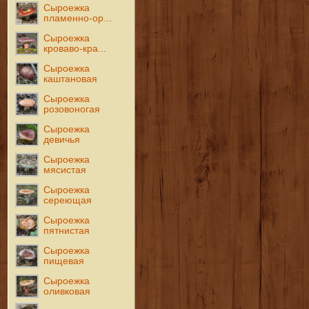
Сыроежка
пламенно-ор...
Сыроежка
кроваво-кра...
Сыроежка
каштановая
Сыроежка
розовоногая
Сыроежка
девичья
Сыроежка
мясистая
Сыроежка
сереющая
Сыроежка
пятнистая
Сыроежка
пищевая
Сыроежка
оливковая