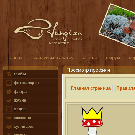
главная
заилийский алатау
статьи
форум
об
Просмотр профиля
грибы
фотогалерея
Главная страница
Правил
флора
фауна
видео
казахстан
кулинария