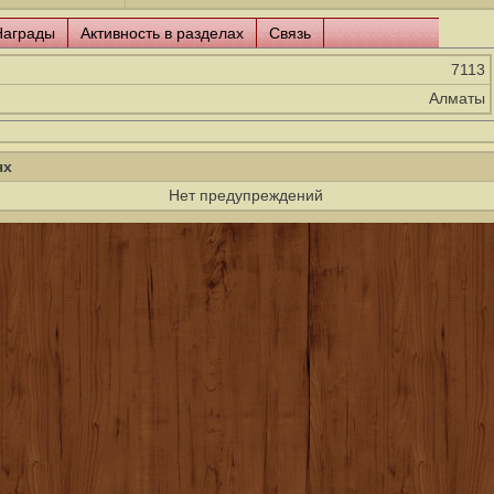
Награды
Активность в разделах
Связь
7113
Алматы
ях
Нет предупреждений