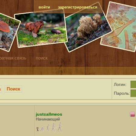
войти
зарегистрироваться
ратная связь
поиск
Логин:
а
Поиск
Пароль:
justcallmeos
Начинающий