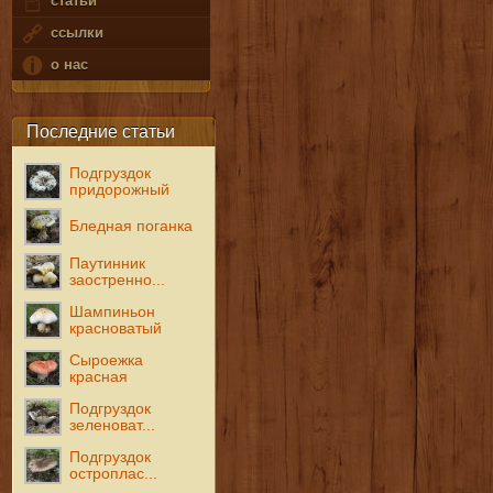
статьи
ссылки
о нас
Последние статьи
Подгруздок
придорожный
Бледная поганка
Паутинник
заостренно...
Шампиньон
красноватый
Сыроежка
красная
Подгруздок
зеленоват...
Подгруздок
остроплас...