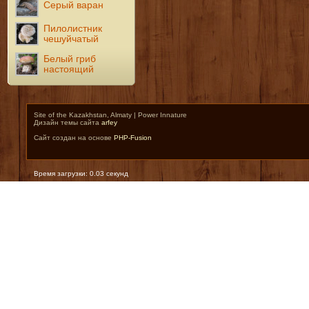
Серый варан
Пилолистник
чешуйчатый
Белый гриб
настоящий
Site of the Kazakhstan, Almaty | Power Innature
Дизайн темы сайта
arfey
Сайт создан на основе
PHP-Fusion
Время загрузки: 0.03 секунд