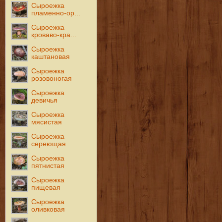
Сыроежка
пламенно-ор...
Сыроежка
кроваво-кра...
Сыроежка
каштановая
Сыроежка
розовоногая
Сыроежка
девичья
Сыроежка
мясистая
Сыроежка
сереющая
Сыроежка
пятнистая
Сыроежка
пищевая
Сыроежка
оливковая