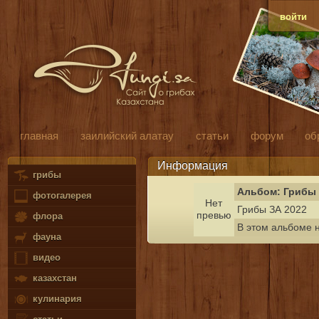
войти
главная
заилийский алатау
статьи
форум
об
Информация
грибы
Альбом: Грибы 
фотогалерея
Нет
Грибы ЗА 2022
превью
флора
В этом альбоме 
фауна
видео
казахстан
кулинария