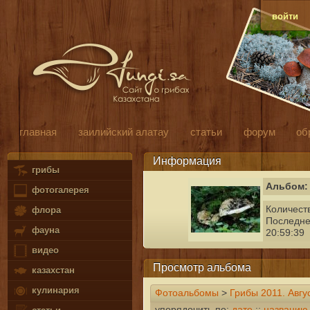
войти
главная
заилийский алатау
статьи
форум
об
Информация
грибы
Альбом: 
фотогалерея
Количест
флора
Последне
фауна
20:59:39
видео
Просмотр альбома
казахстан
кулинария
Фотоальбомы
>
Грибы 2011. Авгу
упорядочить по:
дате
::
названию