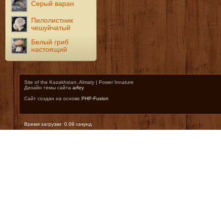
Серый варан
Пилолистник
чешуйчатый
Белый гриб
настоящий
Site of the Kazakhstan, Almaty | Power Innature
Дизайн темы сайта
arfey
Сайт создан на основе
PHP-Fusion
Время загрузки: 0.09 секунд