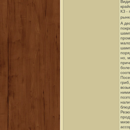
Види
край
КЗ -
рынк
А де
покр
шамп
пром
мало
шамп
поря
но, 
прич
боле
соот
Посе
гриб
возь
ними
поэт
нали
блюд
Резю
прод
мизе
ассо