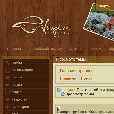
войти
главная
заилийский алатау
статьи
форум
об
Просмотр темы
грибы
фотогалерея
Главная страница
флора
Правила
Поиск
фауна
Форум
» Правила сайта и фор
видео
Просмотр темы
казахстан
кулинария
Импорт грибов в Казахстан из 