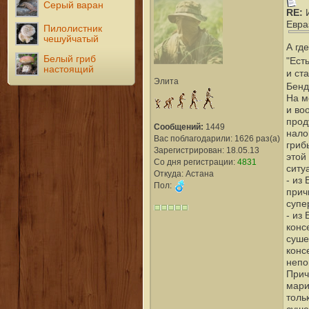
Серый варан
RE:
Евра
Пилолистник
чешуйчатый
А гд
Белый гриб
"Ест
настоящий
и ста
Элита
Бенд
На м
и во
прод
Сообщений:
1449
нало
Вас поблагодарили: 1626 раз(а)
гриб
Зарегистрирован: 18.05.13
этой
Со дня регистрации:
4831
ситу
Откуда: Астана
- из
Пол:
прич
супе
- из
конс
суше
конс
непо
Прич
мари
толь