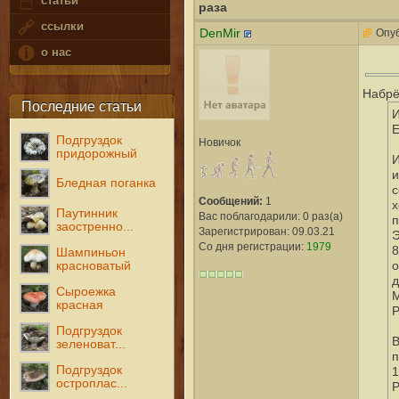
статьи
раза
ссылки
DenMir
Опуб
о нас
Набрё
Последние статьи
И
Е
Подгруздок
Новичок
придорожный
И
и
Бледная поганка
с
Сообщений:
1
х
Паутинник
Вас поблагодарили: 0 раз(а)
п
заостренно...
Зарегистрирован: 09.03.21
Э
Со дня регистрации:
1979
8
Шампиньон
о
красноватый
д
Сыроежка
М
красная
Р
Подгруздок
В
зеленоват...
п
Подгруздок
1
остроплас...
Р