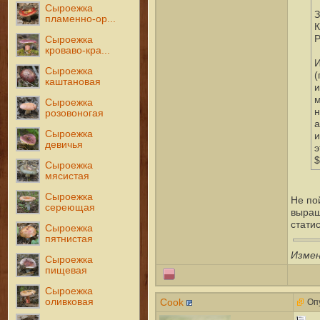
Сыроежка
З
пламенно-ор...
К
Р
Сыроежка
кроваво-кра...
И
Сыроежка
(
каштановая
и
м
Сыроежка
н
розовоногая
а
Сыроежка
и
девичья
э
$
Сыроежка
мясистая
Сыроежка
Не пой
сереющая
выращ
стати
Сыроежка
пятнистая
Измен
Сыроежка
пищевая
Сыроежка
Cook
оливковая
Опу