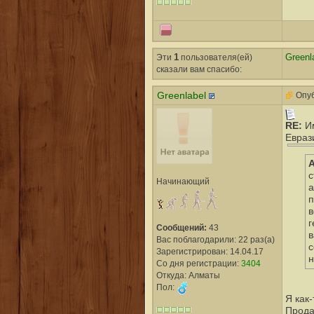
Эти
1
пользователя(ей)
Greenl
сказали вам cпасибо:
Greenlabel
Опуб
RE:
И
Евраз
A
с
Начинающий
а
п
в
г
Сообщений:
43
в
Вас поблагодарили: 22 раз(а)
с
Зарегистрирован: 14.04.17
н
Со дня регистрации:
3404
Откуда: Алматы
Пол:
Я как
Прода