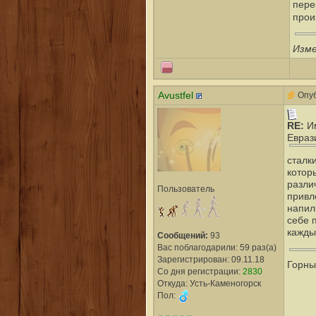
пере
прои
Изме
Avustfel
Опуб
RE:
И
Евраз
сталк
котор
разли
Пользователь
привл
напил
себе 
кажды
Сообщений:
93
Вас поблагодарили: 59 раз(а)
Зарегистрирован: 09.11.18
Горны
Со дня регистрации:
2830
Откуда: Усть-Каменогорск
Пол: