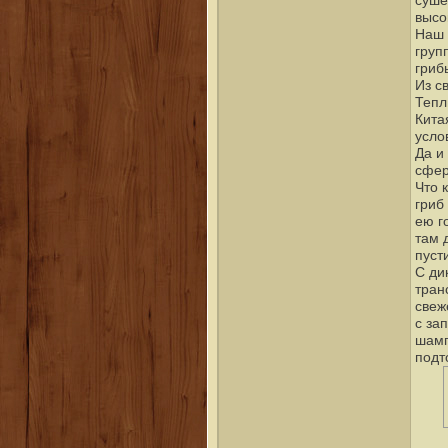
суше
высо
Наш 
груп
гриб
Из с
Тепл
Кита
усло
Да и
сфер
Что 
гриб
ею г
там 
пуст
С ди
тран
свеж
с за
шамп
подт