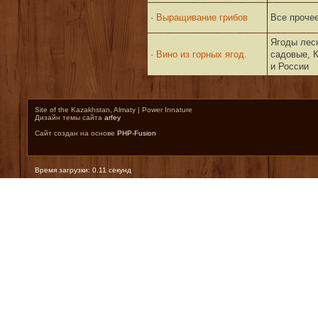
·
Выращивание грибов
Все прочее
Ягоды лес
·
Вино из горных ягод.
садовые, 
и России
Site of the Kazakhstan, Almaty | Power Innature
Дизайн темы сайта
arfey
Сайт создан на основе
PHP-Fusion
Время загрузки: 0.11 секунд