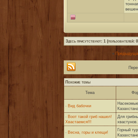
тоннам
вешен
Здесь присутствуют: 1 (пользователей: 0,
«
Предыдуща
Пере
Похожие темы
Тема
Фо
Насекомы
·
Вид бабочки
Казахстан
·
Воот такой гриб нашел!
Для грибн
Хвастаемся!!!
хвастунов.
Горный тур
·
Весна, горы и клещи!
Казахстан