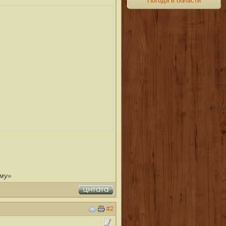
Погода в области
ому»
#2