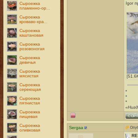
Igor 
Сыроежка
пламенно-ор...
Сыроежка
кроваво-кра...
Сыроежка
каштановая
Сыроежка
розовоногая
Сыроежка
девичья
Сыроежка
мясистая
[51.6
Сыроежка
сереющая
*
*
Сыроежка
*
пятнистая
«Нигд
Сыроежка
пищевая
Сыроежка
Sergaa
Опуб
оливковая
RE