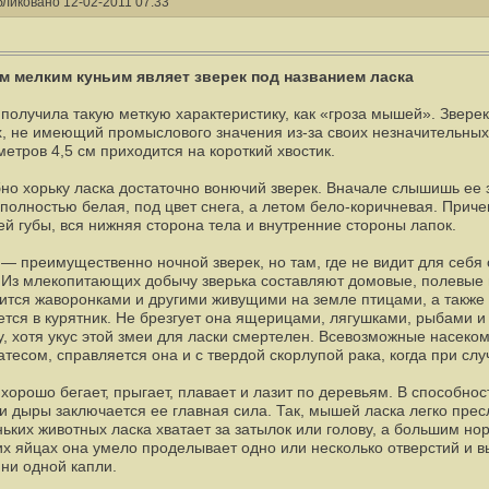
ликовано 12-02-2011 07:33
 мелким куньим являет зверек под названием ласка
 получила такую меткую характеристику, как «гроза мышей». Звере
х, не имеющий промыслового значения из-за своих незначительных
метров 4,5 см приходится на короткий хвостик.
но хорьку ласка достаточно вонючий зверек. Вначале слышишь ее 
 полностью белая, под цвет снега, а летом бело-коричневая. Прич
ей губы, вся нижняя сторона тела и внутренние стороны лапок.
 — преимущественно ночной зверек, но там, где не видит для себя 
 Из млекопитающих добычу зверька составляют домовые, полевые 
ится жаворонками и другими живущими на земле птицами, а также 
ется в курятник. Не брезгует она ящерицами, лягушками, рыбами и
у, хотя укус этой змеи для ласки смертелен. Всевозможные насеко
атесом, справляется она и с твердой скорлупой рака, когда при слу
 хорошо бегает, прыгает, плавает и лазит по деревьям. В способно
и дыры заключается ее главная сила. Так, мышей ласка легко прес
ьких животных ласка хватает за затылок или голову, а большим нор
их яйцах она умело проделывает одно или несколько отверстий и 
 ни одной капли.