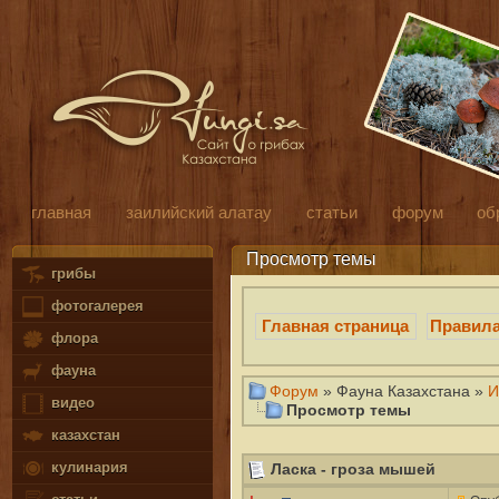
главная
заилийский алатау
статьи
форум
об
Просмотр темы
грибы
фотогалерея
Главная страница
Правил
флора
фауна
Форум
» Фауна Казахстана »
И
видео
Просмотр темы
казахстан
кулинария
Ласка - гроза мышей