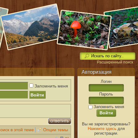
Расширенный поиск
Авторизация
Логин
Запомнить меня
Пароль
Запомнить меня
Вы не зарегистрированы?
Нажмите здесь
для
оиск в этой теме
Опции темы
регистрации.