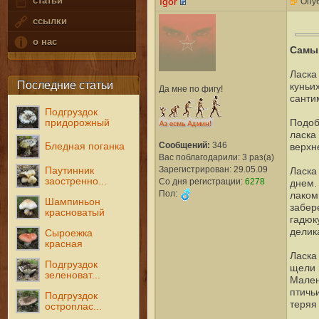
статьи
Igor
Опуб
ссылки
о нас
Самым
Ласка
Последние статьи
куньи
Да мне по фигу!
санти
Подгруздок
придорожный
Подоб
ласка
Сообщений:
346
Бледная поганка
верхн
Вас поблагодарили: 3 раз(а)
Зарегистрирован: 29.05.09
Паутинник
Ласка
заостренно...
Со дня регистрации:
6278
днем.
Пол:
лаком
Шампиньон
забер
красноватый
гадюк
делик
Сыроежка
красная
Ласка
Подгруздок
щели 
зеленоват...
Мален
птичь
Подгруздок
теряя
остроплас...