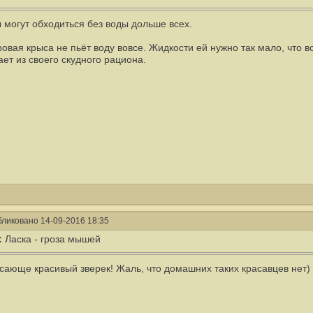
 могут обходиться без воды дольше всех.
ровая крыса не пьёт воду вовсе. Жидкости ей нужно так мало, что 
ает из своего скудного рациона.
ликовано 14-09-2016 18:35
:
Ласка - гроза мышей
сающе красивый зверек! Жаль, что домашних таких красавцев нет)