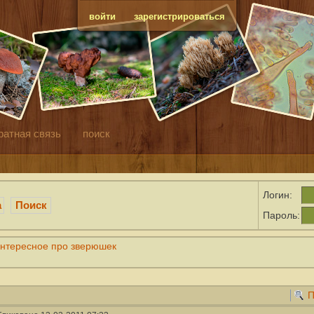
войти
зарегистрироваться
ратная связь
поиск
Логин:
а
Поиск
Пароль:
нтересное про зверюшек
П