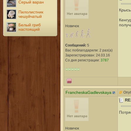
Серый варан
Крысы
Пилолистник
чешуйчатый
Кенгу
Белый гриб
получ
Новичок
настоящий
Сообщений:
5
Вас поблагодарили: 2 раз(а)
Зарегистрирован: 24.03.16
Со дня регистрации:
3787
FrancheskaGadlevskaya
Опуб
RE
Потря
Новичок