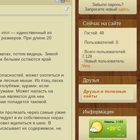
#1
Забыли пароль?
Запросите новый
здесь
.
Сейчас на сайте
к этот — единственный из
·
Гостей: 48
 размеров. При длине 20
·
Пользователей: 0
·
Всего пользователей:
запах, потом видишь. Зимой
7,129
ем белыми остаются край
·
Новый пользователь:
Vera
опасностей, может охотиться и
Друзья
и лесные мыши. Из птиц ласка
голубями, курами, если
 ужами. Может напасть на
Друзья и полезные
сайты
мые являются для нее
чае попадется таковой.
Информация
сти пролезать через самые узкие
ледует в их собственных норах.
овит вцепиться в шею. В
высасывает их содержимое, не