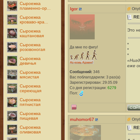
Сыроежка
пламенно-ор...
Igor
Опуб
RE
Сыроежка
кроваво-кра...
Это н
Сыроежка
каштановая
*
Сыроежка
Да мне по фигу!
розовоногая
*
*
Сыроежка
«Нигд
девичья
еже о
Сообщений:
346
Сыроежка
мясистая
Вас поблагодарили: 3 раз(а)
Зарегистрирован: 29.05.09
Сыроежка
Со дня регистрации:
6279
сереющая
Пол:
Сыроежка
пятнистая
Сыроежка
пищевая
muhomor67
Опуб
RE
Сыроежка
оливковая