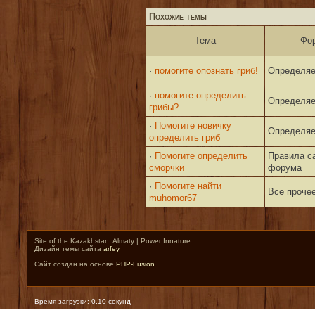
Похожие темы
Тема
Фо
·
помогите опознать гриб!
Определяе
·
помогите определить
Определяе
грибы?
·
Помогите новичку
Определяе
определить гриб
·
Помогите определить
Правила с
сморчки
форума
·
Помогите найти
Все прочее
muhomor67
Site of the Kazakhstan, Almaty | Power Innature
Дизайн темы сайта
arfey
Сайт создан на основе
PHP-Fusion
Время загрузки: 0.10 секунд