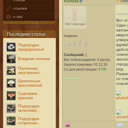
статьи
KosMas
Опуб
ссылки
о нас
Вот э
Один р
автом
Последние статьи
кварти
Новичок
утверж
вдова\
Подгруздок
придорожный
дейст
сомне
Сообщений:
1
Бледная поганка
эколо
Вас поблагодарили: 0 раз(а)
город
Зарегистрирован: 01.12.10
Паутинник
рад.
Со дня регистрации:
5728
заостренно...
Разме
со сп
Шампиньон
спаси
красноватый
Сыроежка
красная
Подгруздок
зеленоват...
Подгруздок
остроплас...