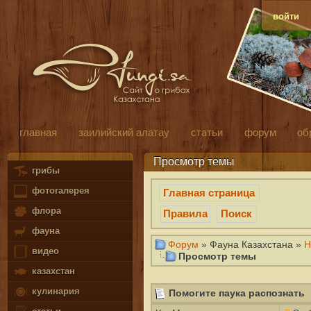
войти
главная
заилийский алатау
статьи
форум
об
Просмотр темы
грибы
фотогалерея
Главная страница
флора
Правила
Поиск
фауна
Форум
» Фауна Казахстана »
Н
видео
Просмотр темы
казахстан
кулинария
Помогите паука распознать