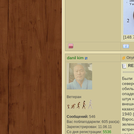
[148.
danil kim
Опуб
RE
Были 
север
обиль
опаде
Ветеран
штук 
внешн
казах
1940 
Сообщений:
546
Взрос
Вас поблагодарили: 605 раз(а)
зелен
Зарегистрирован: 11.06.11
встре
Со дня регистрации:
5536