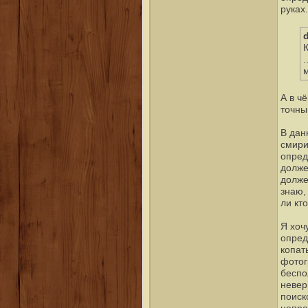
руках.
м
А в ч
точны
В дан
смири
опред
долже
долже
знаю,
ли кт
Я хоч
опред
копат
фотог
беспо
невер
поиск