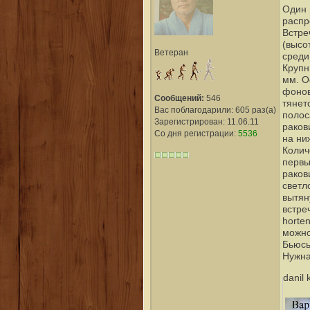
Один 
распр
Встре
(высо
Ветеран
среди
Крупн
мм. О
фонов
Сообщений:
546
тянет
Вас поблагодарили: 605 раз(а)
полос
Зарегистрирован: 11.06.11
раков
Со дня регистрации:
5536
на ни
Колич
первы
раков
светл
вытян
встре
horte
можно
Бьюсь
Нужна
danil