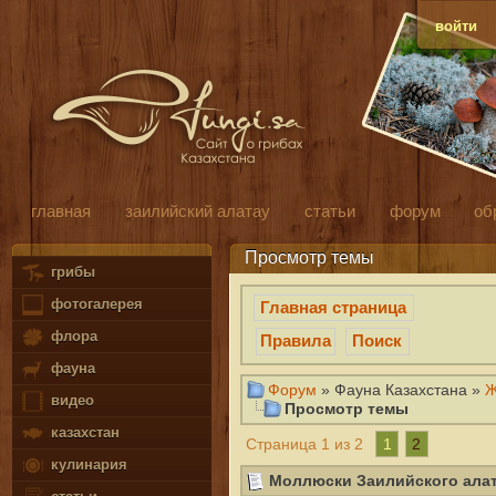
войти
главная
заилийский алатау
статьи
форум
об
Просмотр темы
грибы
фотогалерея
Главная страница
флора
Правила
Поиск
фауна
Форум
» Фауна Казахстана »
Ж
видео
Просмотр темы
казахстан
1
2
Страница 1 из 2
кулинария
Моллюски Заилийского ала