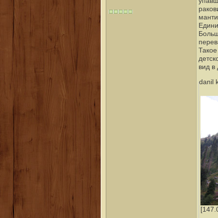
упавш
раков
манти
Едини
Больш
перев
Такое
детск
вид в
danil
[147.