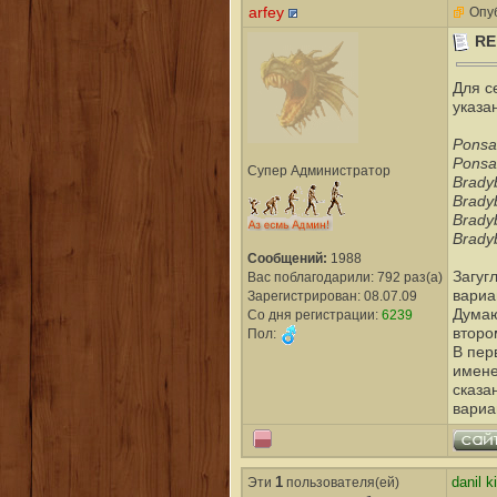
arfey
Опуб
RE
Для с
указа
Ponsa
Ponsa
Супер Администратор
Bradyb
Brady
Brady
Brady
Сообщений:
1988
Загуг
Вас поблагодарили: 792 раз(а)
вариа
Зарегистрирован: 08.07.09
Думаю
Со дня регистрации:
6239
второ
Пол:
В пер
имен
сказа
вариа
Эти
1
пользователя(ей)
danil k