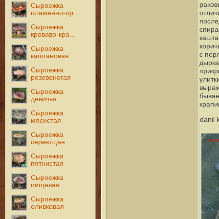
раков
Сыроежка
пламенно-ор...
отлич
после
Сыроежка
спира
кроваво-кра...
кашта
корич
Сыроежка
с пер
каштановая
дырка
Сыроежка
прикр
розовоногая
улитк
выраж
Сыроежка
бывае
девичья
крапи
Сыроежка
danil
мясистая
Сыроежка
сереющая
Сыроежка
пятнистая
Сыроежка
пищевая
Сыроежка
оливковая