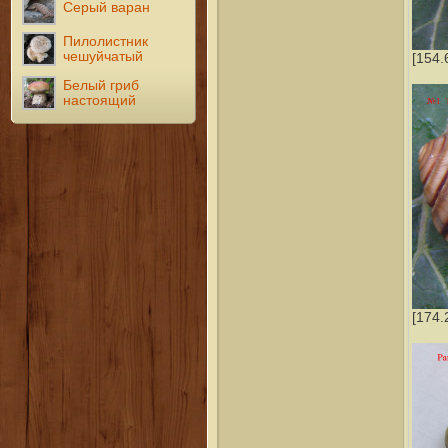
Серый варан
Пилолистник
чешуйчатый
[154.
Белый гриб
настоящий
[174.