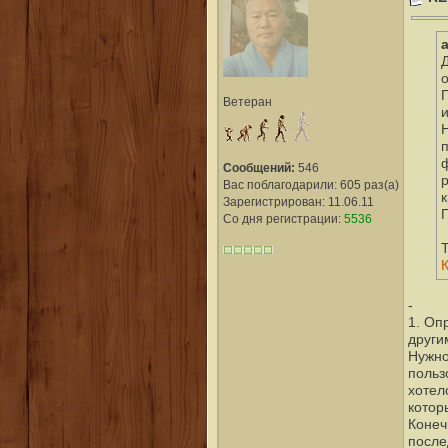
Д
Ветеран
Сообщений:
546
р
Вас поблагодарили: 605 раз(а)
Зарегистрирован: 11.06.11
Со дня регистрации:
5536
-
1. Оп
други
Нужно
польз
хотел
котор
Конеч
после