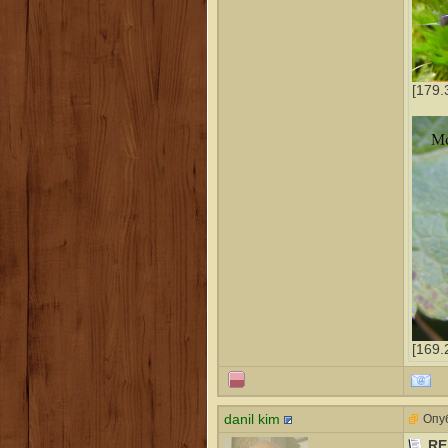
[179.
[169.
danil kim
Опуб
RE