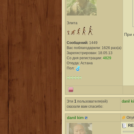
Элита
При 
Сообщений:
1449
Вас поблагодарили: 1626 раз(а)
Зарегистрирован: 18.05.13
Со дня регистрации:
4829
Откуда: Астана
Пол:
Эти
1
пользователя(ей)
danil k
сказали вам cпасибо:
danil kim
Опуб
RE