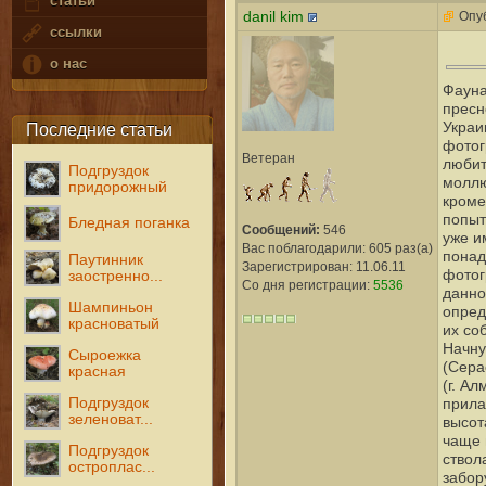
статьи
danil kim
Опуб
ссылки
о нас
Фауна
пресн
Украи
Последние статьи
фотог
Ветеран
любит
Подгруздок
моллю
придорожный
кроме
попыт
Бледная поганка
Сообщений:
546
уже и
Вас поблагодарили: 605 раз(а)
понад
Паутинник
Зарегистрирован: 11.06.11
фотог
заостренно...
Со дня регистрации:
5536
данно
Шампиньон
опред
красноватый
их со
Начну
Сыроежка
(Cepa
красная
(г. А
Подгруздок
прила
зеленоват...
высот
чаще 
Подгруздок
ствол
остроплас...
забор