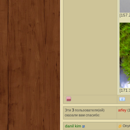
[157.
[171.
Эти
3
пользователя(ей)
arfey
(1
сказали вам cпасибо:
danil kim
Опуб