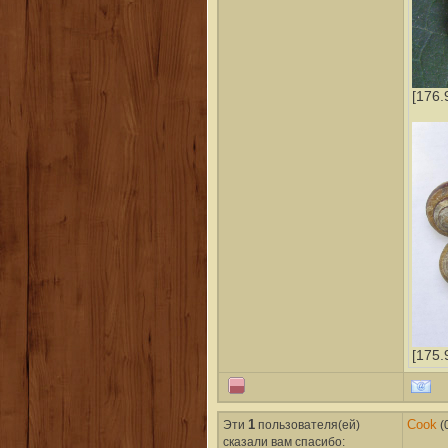
[176.
[175.
Эти
1
пользователя(ей)
Cook
(
сказали вам cпасибо: