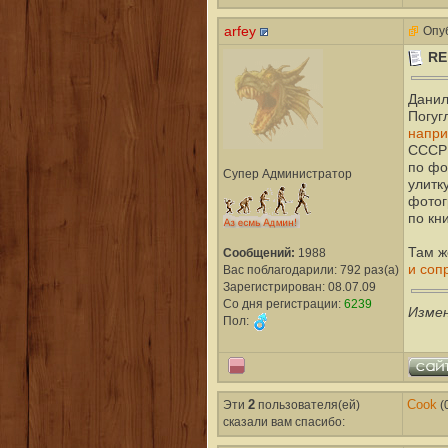
arfey
Опуб
RE
Данил
Погуг
напр
СССР 
по фо
Супер Администратор
улитк
фотог
по кни
Там ж
Сообщений:
1988
и соп
Вас поблагодарили: 792 раз(а)
Зарегистрирован: 08.07.09
Со дня регистрации:
6239
Изме
Пол:
Эти
2
пользователя(ей)
Cook
(
сказали вам cпасибо: