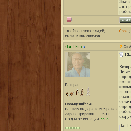
Значи
этот 
работ
Эти
2
пользователя(ей)
Cook
(
сказали вам cпасибо:
danil kim
Опуб
RE
Возвр
Легче
перед
вмест
Ветеран
экзем
во дв
разно
отлич
Сообщений:
546
опред
Вас поблагодарили: 605 раз(а)
работ
Зарегистрирован: 11.06.11
форум
Со дня регистрации:
5536
danil