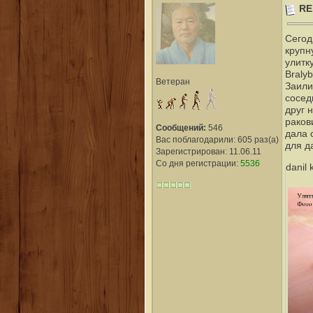
RE
Сегод
крупн
улитк
Braly
Ветеран
Заили
сосед
друг 
раков
Сообщений:
546
дала 
Вас поблагодарили: 605 раз(а)
для д
Зарегистрирован: 11.06.11
Со дня регистрации:
5536
danil