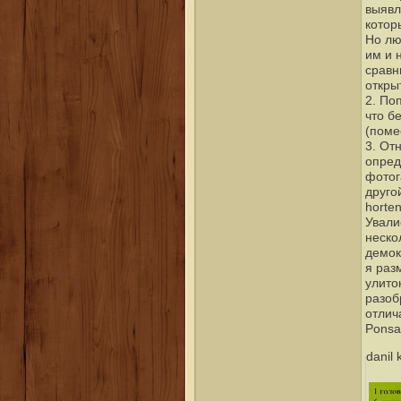
выявл
котор
Но лю
им и 
сравн
откры
2. По
что б
(поме
3. От
опред
фотог
друго
horte
Ували
неско
демок
я раз
улито
разоб
отлич
Ponsa
danil