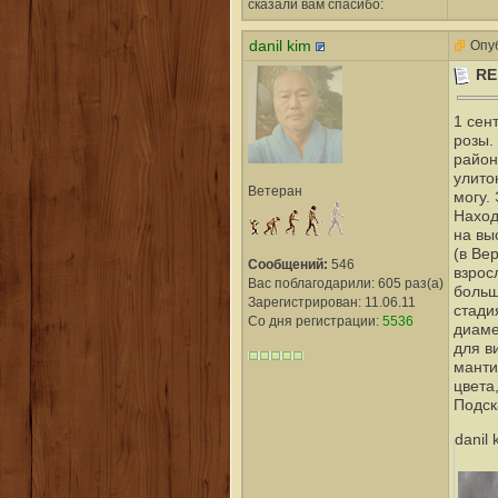
сказали вам cпасибо:
danil kim
Опуб
RE
1 сен
розы.
район
улито
Ветеран
могу.
Наход
на вы
(в Ве
Сообщений:
546
взрос
Вас поблагодарили: 605 раз(а)
больш
Зарегистрирован: 11.06.11
стадия
Со дня регистрации:
5536
диаме
для в
манти
цвета
Подск
danil