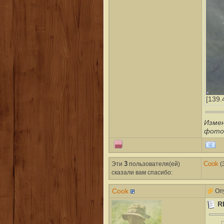
[139.
Изме
фото
Эти
3
пользователя(ей)
Cook
(
сказали вам cпасибо:
Cook
Опу
R