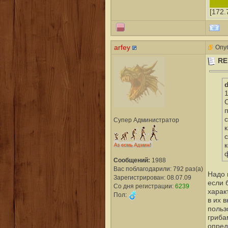
[172.
arfey
Опуб
RE
Супер Администратор
Сообщений:
1988
Вас поблагодарили: 792 раз(а)
Надо 
Зарегистрирован: 08.07.09
если 
Со дня регистрации:
6239
харак
Пол:
в их 
польз
гриба
опред