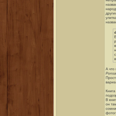
непра
назва
народ
други
улитк
назва
в
в
А что
Ponsa
Прост
вариа
Книга
подоз
В кни
он там
сомни
фотог