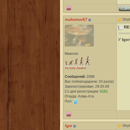
muhomor67
Опуб
RE
Igor
У
Миколог
Сообщений:
2088
Вас поблагодарили: 33 раз(а)
Зарегистрирован: 29.05.09
Со дня регистрации:
6281
Откуда: Алма-Ата
Пол:
Igor
Опуб