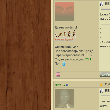
RE
Если 
на себ
Да мне по фигу!
*
*
*
«Нигд
еже о
Сообщений:
346
Вас поблагодарили: 3 раз(а)
Зарегистрирован: 29.05.09
Со дня регистрации:
6281
Пол:
qwerty
Опуб
RE
Так э
штук.