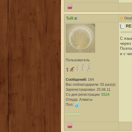
ToR
Опуб
RE
С язы
через 
Поэто
и с ч
Пользователь
Сообщений:
164
Вас поблагодарили: 55 раз(а)
Зарегистрирован: 25.06.11
Со дня регистрации:
5524
Откуда: Алматы
Пол: