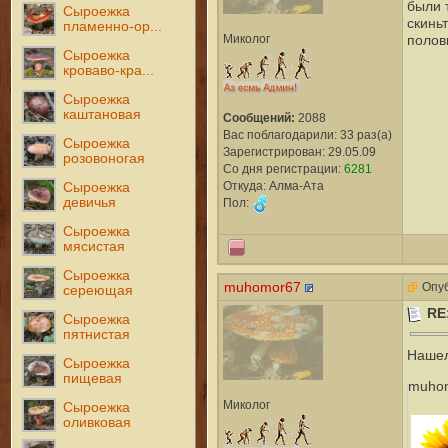
были 
Сыроежка
скинь
пламенно-ор...
Миколог
полов
Сыроежка
кроваво-кра...
Сыроежка
каштановая
Сообщений:
2088
Вас поблагодарили: 33 раз(а)
Сыроежка
Зарегистрирован: 29.05.09
розовоногая
Со дня регистрации:
6281
Откуда: Алма-Ата
Сыроежка
девичья
Пол:
Сыроежка
мясистая
Сыроежка
muhomor67
Опуб
сереющая
RE
Сыроежка
пятнистая
Нашел
Сыроежка
пищевая
muhom
Миколог
Сыроежка
оливковая