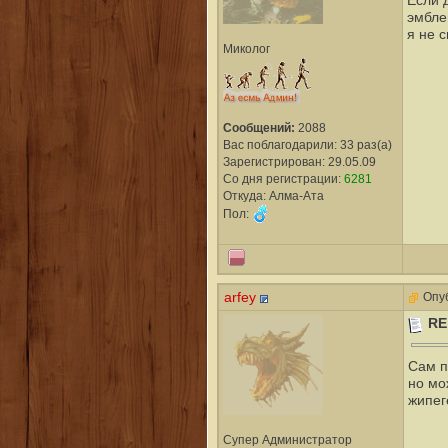
Если д
эмблем
я не 
Миколог
Сообщений:
2088
Вас поблагодарили: 33 раз(а)
Зарегистрирован: 29.05.09
Со дня регистрации:
6281
Откуда: Алма-Ата
Пол:
arfey
Опуб
RE
Сам п
но мо
жипег
Супер Администратор