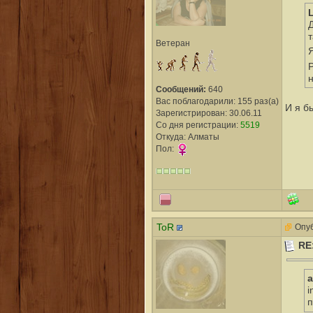
Д
Ветеран
P
Сообщений:
640
Вас поблагодарили: 155 раз(а)
И я б
Зарегистрирован: 30.06.11
Со дня регистрации:
5519
Откуда: Алматы
Пол:
ToR
Опуб
RE
a
i
п