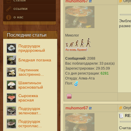
статьи
muhomor67
Опуб
ссылки
о нас
Эмбле
разме
Последние статьи
Миколог
Подгруздок
придорожный
Сообщений:
2088
Бледная поганка
Вас поблагодарили: 33 раз(а)
Зарегистрирован: 29.05.09
Паутинник
Со дня регистрации:
6281
заостренно...
Откуда: Алма-Ата
Шампиньон
Пол:
красноватый
Сыроежка
красная
muhomor67
Опуб
Подгруздок
зеленоват...
RE
Подгруздок
остроплас...
Счита