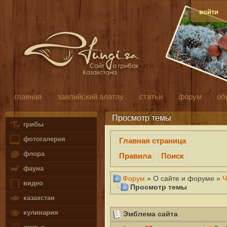
войти
главная
заилийский алатау
статьи
форум
об
Просмотр темы
грибы
фотогалерея
Главная страница
флора
Правила
Поиск
фауна
Форум
» О сайте и форуме »
Ч
видео
Просмотр темы
казахстан
кулинария
Эмблема сайта