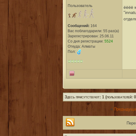
Пользователь
ёёёё м
"innat
отде
Сообщений:
164
Вас поблагодарили: 55 раз(а)
Зарегистрирован: 25.06.11
Со дня регистрации:
5524
Откуда: Алматы
Пол:
Здесь присутствуют: 1 (пользователей: 0,
«
Предыдуща
Пере