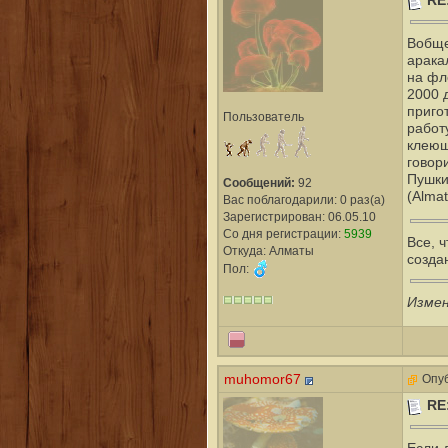
RE
Вобще
аракал
на фл
2000 д
приго
Пользователь
работ
клеющ
говор
Пушки
Сообщений:
92
(Almat
Вас поблагодарили: 0 раз(а)
Зарегистрирован: 06.05.10
Со дня регистрации:
5939
Все, 
Откуда: Алматы
созда
Пол:
Измен
muhomor67
Опуб
RE