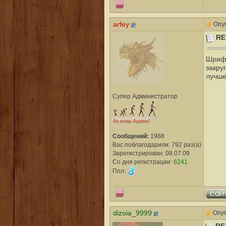
arfey
Опуб
RE
Шрифт
закру
лучше
Супер Администратор
Сообщений:
1988
Вас поблагодарили: 792 раз(а)
Зарегистрирован: 08.07.09
Со дня регистрации:
6241
Пол:
dizoia_9999
Опуб