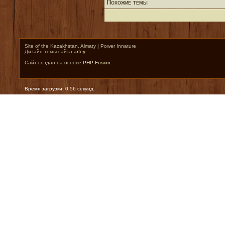
Похожие темы
Site of the Kazakhstan, Almaty | Power Innature
Дизайн темы сайта
arfey
Сайт создан на основе
PHP-Fusion
Время загрузки: 0.56 секунд