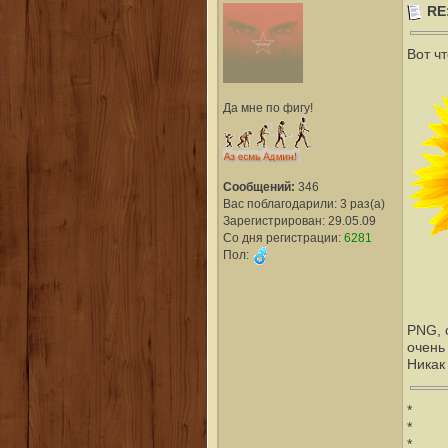
RE
Вот чт
Да мне по фигу!
Сообщений:
346
Вас поблагодарили: 3 раз(а)
Зарегистрирован: 29.05.09
Со дня регистрации:
6281
Пол:
PNG, 
очень
Никак 
*
*
*