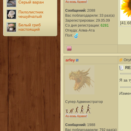
Серый варан
Сообщений:
2088
Пилолистник
Вас поблагодарили: 33 раз(а)
чешуйчатый
Зарегистрирован: 29.05.09
[41.6
Белый гриб
Со дня регистрации:
6281
настоящий
Откуда: Алма-Ата
Пол:
arfey
Опуб
RE
Я за т
Изме
Супер Администратор
Сообщений:
1988
Вас поблагодарили: 792 раз(а)