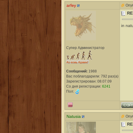
arfey
Опуб
RE
in nat
Супер Администратор
Сообщений:
1988
Вас поблагодарили: 792 раз(а)
Зарегистрирован: 08.07.09
Со дня регистрации:
6241
Пол:
Natusia
Опуб
RE