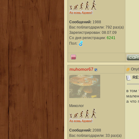
Сообщений:
1988
Вас поблагодарили: 792 раз(а)
Зарегистрирован: 08.07.09
Со дня регистрации:
6241
Пол:
muhomor67
Опуб
RE
в том 
мален
а что
Миколог
Сообщений:
2088
Вас поблагодарили: 33 раз(а)