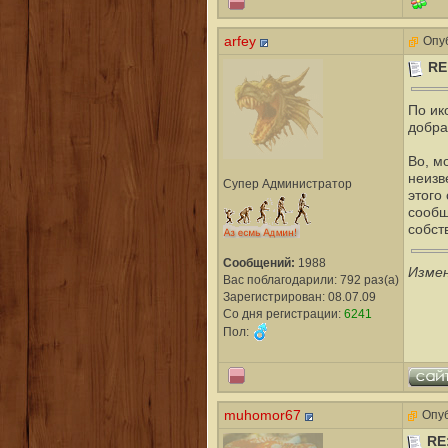
arfey
Опуб
RE
По ик
добра
Во, м
неизв
Супер Администратор
этого
сообщ
собст
Сообщений:
1988
Изме
Вас поблагодарили: 792 раз(а)
Зарегистрирован: 08.07.09
Со дня регистрации:
6241
Пол:
muhomor67
Опуб
RE