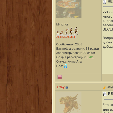
RE
2-3 с
много
4. сез
Миколог
весенн
ВЕСЕ
Вопро
добав
Сообщений:
2088
добав
Вас поблагодарили: 33 раз(а)
Зарегистрирован: 29.05.09
Со дня регистрации:
6281
Откуда: Алма-Ата
Пол:
arfey
Опуб
RE
Что ж
для в