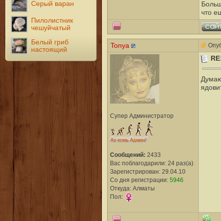
Серый варан
Больш
что е
Пилолистник
чешуйчатый
Белый гриб
Tonya
Опуб
настоящий
RE
Думаю
ядовит
Супер Администратор
Сообщений:
2433
Вас поблагодарили: 24 раз(а)
Зарегистрирован: 29.04.10
Со дня регистрации:
5946
Откуда: Алматы
Пол: