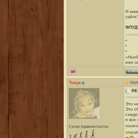
И как
сайте
ФЛУД
*
*
*
«Нигд
еже о
Tonya
Опуб
RE
Это н
Это о
съедо
я все
понят
Супер Администратор
спаси