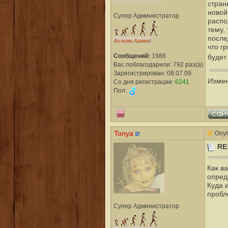
стран
новой
Супер Администратор
распо
тему,
после
что г
Сообщений:
1988
будет
Вас поблагодарили: 792 раз(а)
Зарегистрирован: 08.07.09
Изме
Со дня регистрации:
6241
Пол:
Tonya
Опуб
RE
Как в
опред
Куда 
пробл
Супер Администратор