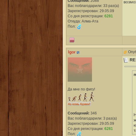
Сообщений:
2088
возмо
Вас поблагодарили: 33 раз(а)
Зарегистрирован: 29.05.09
Со дня регистрации:
6281
Откуда: Алма-Ата
Пол:
Igor
Опуб
RE
Да мне по фигу!
Сообщений:
346
Н
Вас поблагодарили: 3 раз(а)
ж
Зарегистрирован: 29.05.09
к
Со дня регистрации:
6281
т
Пол: