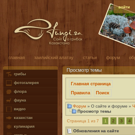
войти
главная
заилийский алатау
статьи
форум
об
Просмотр темы
грибы
фотогалерея
Главная страница
флора
Правила
Поиск
фауна
Форум
» О сайте и форуме »
Ч
видео
Просмотр темы
казахстан
1
2
3
4
Страница 1 из 7
кулинария
Обновления на сайте