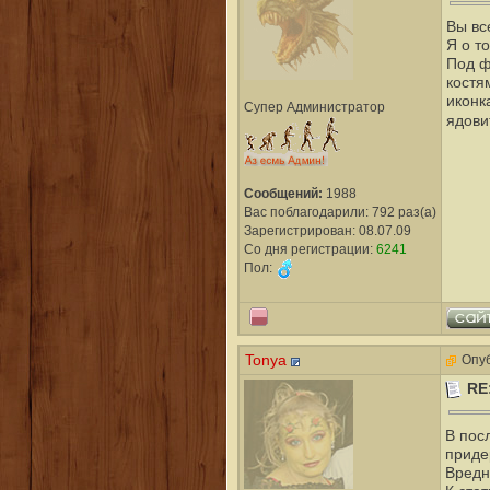
Вы вс
Я о т
Под ф
костя
иконка
Супер Администратор
ядови
Сообщений:
1988
Вас поблагодарили: 792 раз(а)
Зарегистрирован: 08.07.09
Со дня регистрации:
6241
Пол:
Tonya
Опуб
RE
В пос
приде
Вредн