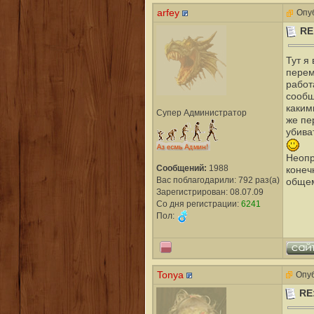
arfey
Опуб
RE
Тут я
перем
работ
сообщ
каким
Супер Администратор
же пе
убива
Неопр
Сообщений:
1988
конеч
Вас поблагодарили: 792 раз(а)
общем
Зарегистрирован: 08.07.09
Со дня регистрации:
6241
Пол:
Tonya
Опуб
RE