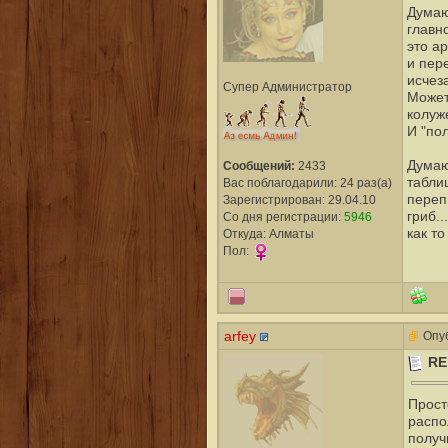
Думаю
главн
это а
и пер
исчез
Супер Администратор
Может
колуже
И "по
Думаю
Сообщений:
2433
табли
Вас поблагодарили: 24 раз(а)
переп
Зарегистрирован: 29.04.10
гриб...
Со дня регистрации:
5946
как то
Откуда: Алматы
Пол:
arfey
Опуб
RE
Прост
распо
получ