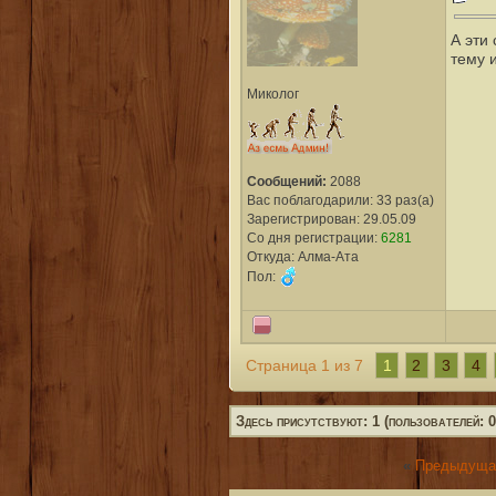
А эти
тему 
Миколог
Сообщений:
2088
Вас поблагодарили: 33 раз(а)
Зарегистрирован: 29.05.09
Со дня регистрации:
6281
Откуда: Алма-Ата
Пол:
1
2
3
4
Страница 1 из 7
Здесь присутствуют: 1 (пользователей: 0,
«
Предыдуща