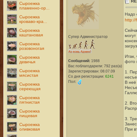
RE
Сыроежка
пламенно-ор...
Надо 
Сыроежка
http:/
кроваво-кра...
Сыроежка
Сейча
каштановая
могут
Супер Администратор
консе
Сыроежка
загру
розовоногая
Итак,
Сыроежка
Сообщений:
1988
фото 
девичья
Вас поблагодарили: 792 раз(а)
Сыроежка
Зарегистрирован: 08.07.09
1. Пе
мясистая
Со дня регистрации:
6241
несъе
Пол:
В неё
Сыроежка
Несъе
сереющая
Галлю
Сыроежка
пятнистая
2. Вт
Распр
Сыроежка
пищевая
3. Тре
Занес
Сыроежка
оливковая
При в