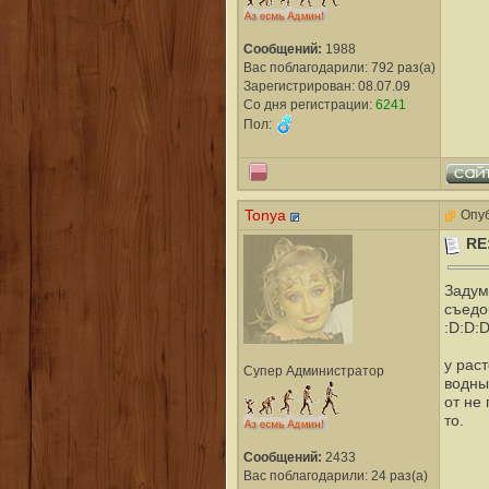
Сообщений:
1988
Вас поблагодарили: 792 раз(а)
Зарегистрирован: 08.07.09
Со дня регистрации:
6241
Пол:
Tonya
Опуб
RE
Задум
съедоб
:D:D:
у рас
Супер Администратор
водны
от не
то.
Сообщений:
2433
Вас поблагодарили: 24 раз(а)