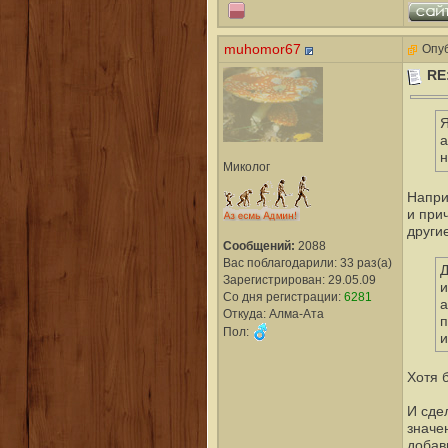
muhomor67
Опуб
RE
Я
а
н
Миколог
Напри
и при
други
Сообщений:
2088
Вас поблагодарили: 33 раз(а)
Д
Зарегистрирован: 29.05.09
и
Со дня регистрации:
6281
а
Откуда: Алма-Ата
п
Пол:
и
Хотя б
И сде
значе
добав