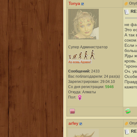
Tonya
Опуб
RE
не фа
Это е
А так
соком
Если 
Супер Администратор
больш
Яды ж
кровь.
"хрон
Оч. ув
Сообщений:
2433
Особе
Вас поблагодарили: 24 раз(а)
Правда
Зарегистрирован: 29.04.10
кажет
Со дня регистрации:
5946
Откуда: Алматы
Пол:
arfey
Опуб
RE