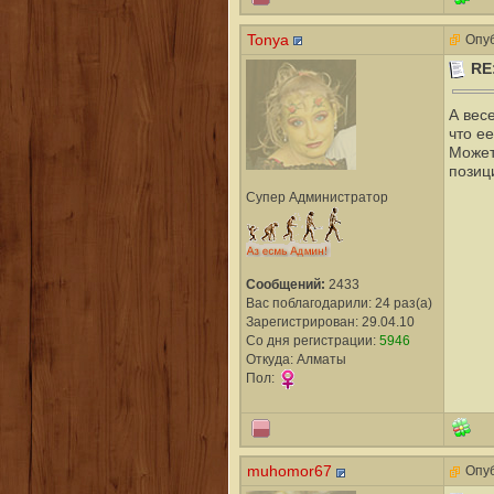
Tonya
Опуб
RE
А вес
что ее
Может
позиц
Супер Администратор
Сообщений:
2433
Вас поблагодарили: 24 раз(а)
Зарегистрирован: 29.04.10
Со дня регистрации:
5946
Откуда: Алматы
Пол:
muhomor67
Опуб