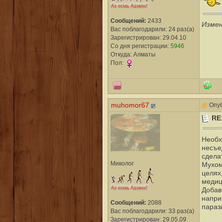
Сообщений:
2433
Измен
Вас поблагодарили: 24 раз(а)
Зарегистрирован: 29.04.10
Со дня регистрации:
5946
Откуда: Алматы
Пол:
muhomor67
Опуб
RE
Необх
несъе
сдела
Миколог
Мухом
целях
медиц
Добав
напри
Сообщений:
2088
парази
Вас поблагодарили: 33 раз(а)
Зарегистрирован: 29.05.09