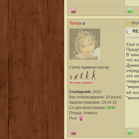
Tonya
Опуб
RE
Еще р
Предл
В тем
что е
Думаю
Супер Администратор
опред
это н
скиды
"жире
Сообщений:
2433
яб по
Вас поблагодарили: 24 раз(а)
"винов
Зарегистрирован: 29.04.10
Со дня регистрации:
5946
Откуда: Алматы
Пол: