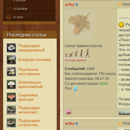
статьи
arfey
Опуб
ссылки
о нас
Ра
лишай
Последние статьи
досту
«Поис
Заили
Подгруздок
Супер Администратор
Что-т
придорожный
добав
Бледная поганка
новый
полож
Сообщений:
1988
Паутинник
- нов
Вас поблагодарили: 792 раз(а)
заостренно...
попад
Зарегистрирован: 08.07.09
- воз
Шампиньон
Со дня регистрации:
6241
поряд
красноватый
Пол:
- а та
Сыроежка
Позже
красная
Флора
Подгруздок
зеленоват...
Подгруздок
arfey
Опуб
остроплас...