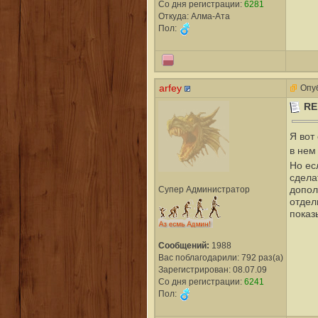
Со дня регистрации:
6281
Откуда: Алма-Ата
Пол:
arfey
Опуб
RE
Я вот
в нем
Но ес
сдела
Супер Администратор
допол
отдел
показ
Сообщений:
1988
Вас поблагодарили: 792 раз(а)
Зарегистрирован: 08.07.09
Со дня регистрации:
6241
Пол: