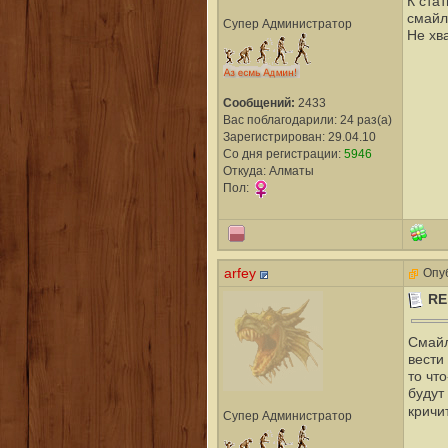
К ста
смайл
Супер Администратор
Не хв
Сообщений:
2433
Вас поблагодарили: 24 раз(а)
Зарегистрирован: 29.04.10
Со дня регистрации:
5946
Откуда: Алматы
Пол:
arfey
Опуб
RE
Смайл
вести
то чт
будут
кричи
Супер Администратор