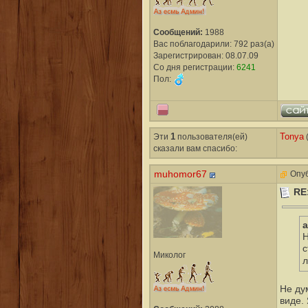
Сообщений:
1988
Вас поблагодарили: 792 раз(а)
Зарегистрирован: 08.07.09
Со дня регистрации:
6241
Пол:
Эти
1
пользователя(ей)
Tonya
(
сказали вам cпасибо:
muhomor67
Опуб
RE
a
Н
с
Миколог
л
Не ду
виде. 