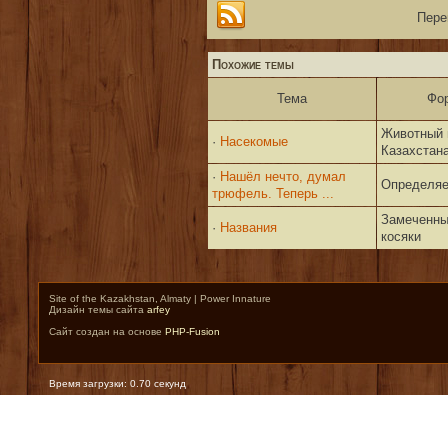
Пере
Похожие темы
Тема
Фо
Животный 
·
Насекомые
Казахстан
·
Нашёл нечто, думал
Определяе
трюфель. Теперь ...
Замеченны
·
Названия
косяки
Site of the Kazakhstan, Almaty | Power Innature
Дизайн темы сайта
arfey
Сайт создан на основе
PHP-Fusion
Время загрузки: 0.70 секунд