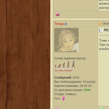
можно
распр
Tonya
Опуб
RE
Тоже 
Там к
альбо
Супер Администратор
Сообщений:
2433
Вас поблагодарили: 24 раз(а)
Зарегистрирован: 29.04.10
Со дня регистрации:
5946
Откуда: Алматы
Пол: