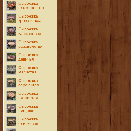
Сыроежка
пламенно-ор...
Сыроежка
кроваво-кра...
Сыроежка
каштановая
Сыроежка
розовоногая
Сыроежка
девичья
Сыроежка
мясистая
Сыроежка
сереющая
Сыроежка
пятнистая
Сыроежка
пищевая
Сыроежка
оливковая