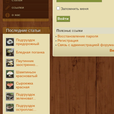
статьи
ссылки
Запомнить меня
о нас
Последние статьи
Полезные ссылки
Восстановление пароля
Подгруздок
Регистрация
придорожный
Связь с администрацией форума
Ве
Бледная поганка
Паутинник
заостренно...
Шампиньон
красноватый
Сыроежка
красная
Подгруздок
зеленоват...
Подгруздок
остроплас...