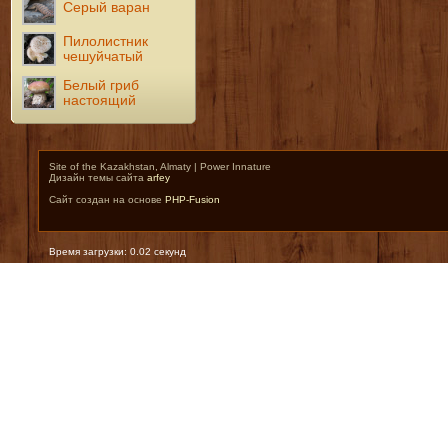
Серый варан
Пилолистник
чешуйчатый
Белый гриб
настоящий
Site of the Kazakhstan, Almaty | Power Innature
Дизайн темы сайта
arfey
Сайт создан на основе
PHP-Fusion
Время загрузки: 0.02 секунд