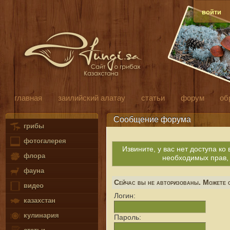
войти
главная
заилийский алатау
статьи
форум
об
Сообщение форума
грибы
фотогалерея
Извините, у вас нет доступа к
флора
необходимых прав,
фауна
Сейчас вы не авторизованы. Можете с
видео
Логин:
казахстан
кулинария
Пароль: