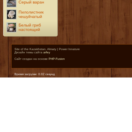
Серый варан
Пилолистник
чешуйчатый
Белый гриб
настоящий
Site of the Kazakhstan, Almaty | Power Innature
Дизайн темы сайта
arfey
Сайт создан на основе
PHP-Fusion
Время загрузки: 0.02 секунд