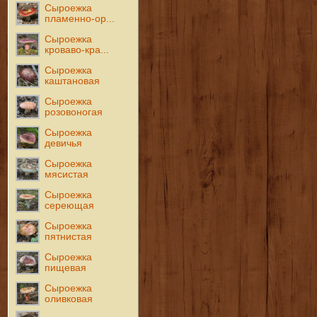
Сыроежка
пламенно-ор...
Сыроежка
кроваво-кра...
Сыроежка
каштановая
Сыроежка
розовоногая
Сыроежка
девичья
Сыроежка
мясистая
Сыроежка
сереющая
Сыроежка
пятнистая
Сыроежка
пищевая
Сыроежка
оливковая