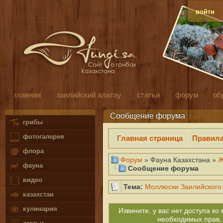
войти
главная
заилийский алатау
статьи
форум
об
Сообщение форума
грибы
фотогалерея
Главная страница
Правил
флора
Форум
» Фауна Казахстана »
Ж
фауна
Сообщение форума
видео
Тема:
Моллюски Заилийского
казахстан
кулинария
Извините, у вас нет доступа к
необходимых прав,