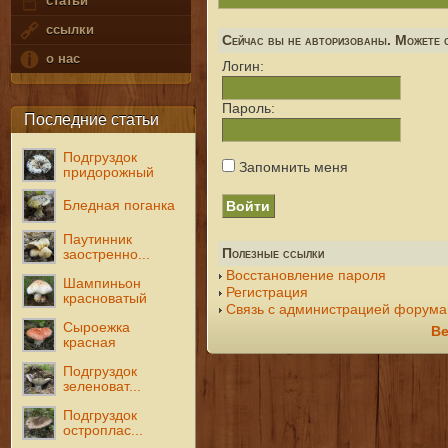
статьи
ссылки
Сейчас вы не авторизованы. Можете с
о нас
Логин:
Пароль:
Последние статьи
Подгруздок
Запомнить меня
придорожный
Бледная поганка
Паутинник
Полезные ссылки
заостренно...
Восстановление пароля
Шампиньон
Регистрация
красноватый
Связь с администрацией форума
Сыроежка
Ве
красная
Подгруздок
зеленоват...
Подгруздок
остроплас...