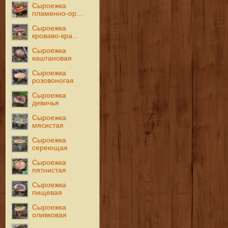
Сыроежка
пламенно-ор...
Сыроежка
кроваво-кра...
Сыроежка
каштановая
Сыроежка
розовоногая
Сыроежка
девичья
Сыроежка
мясистая
Сыроежка
сереющая
Сыроежка
пятнистая
Сыроежка
пищевая
Сыроежка
оливковая