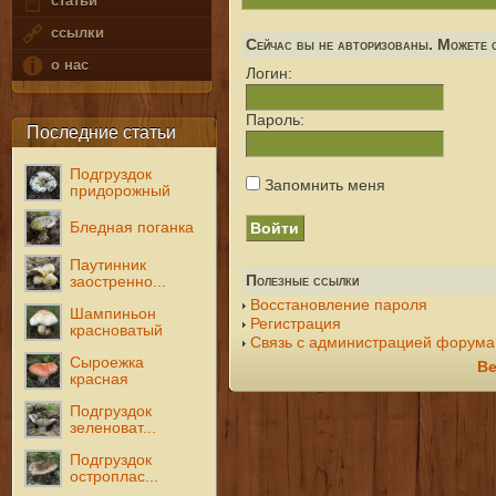
статьи
ссылки
Сейчас вы не авторизованы. Можете с
о нас
Логин:
Пароль:
Последние статьи
Подгруздок
Запомнить меня
придорожный
Бледная поганка
Паутинник
Полезные ссылки
заостренно...
Восстановление пароля
Шампиньон
Регистрация
красноватый
Связь с администрацией форума
Сыроежка
Ве
красная
Подгруздок
зеленоват...
Подгруздок
остроплас...