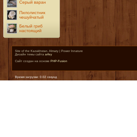
Серый варан
Пилолистник
чешуйчатый
Белый гриб
настоящий
Site of the Kazakhstan, Almaty | Power Innature
Дизайн темы сайта
arfey
Сайт создан на основе
PHP-Fusion
Время загрузки: 0.02 секунд