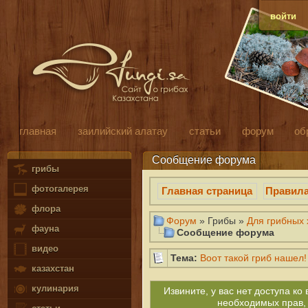
войти
главная
заилийский алатау
статьи
форум
об
Сообщение форума
грибы
фотогалерея
Главная страница
Правил
флора
Форум
» Грибы »
Для грибных х
фауна
Сообщение форума
видео
Тема:
Воот такой гриб нашел!
казахстан
кулинария
Извините, у вас нет доступа к
необходимых прав,