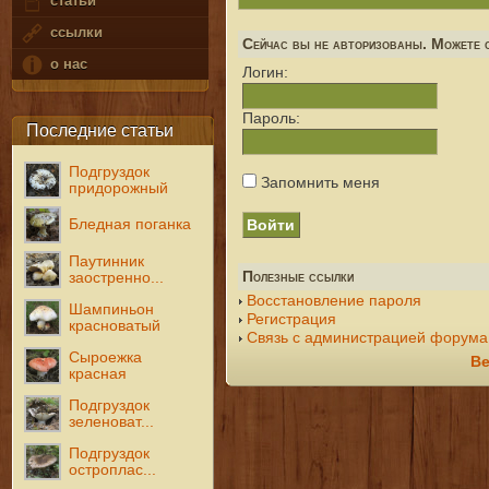
статьи
ссылки
Сейчас вы не авторизованы. Можете с
о нас
Логин:
Пароль:
Последние статьи
Подгруздок
Запомнить меня
придорожный
Бледная поганка
Паутинник
Полезные ссылки
заостренно...
Восстановление пароля
Шампиньон
Регистрация
красноватый
Связь с администрацией форума
Сыроежка
Ве
красная
Подгруздок
зеленоват...
Подгруздок
остроплас...