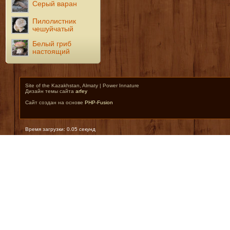
Серый варан
Пилолистник
чешуйчатый
Белый гриб
настоящий
Site of the Kazakhstan, Almaty | Power Innature
Дизайн темы сайта
arfey
Сайт создан на основе
PHP-Fusion
Время загрузки: 0.05 секунд