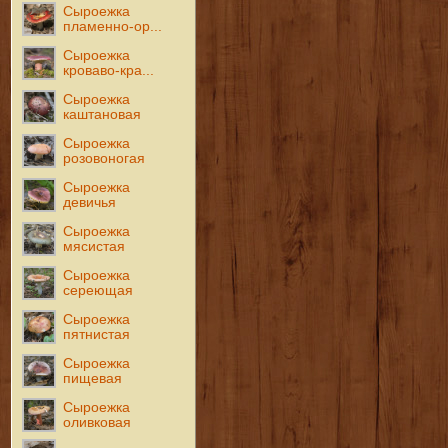
Сыроежка
пламенно-ор...
Сыроежка
кроваво-кра...
Сыроежка
каштановая
Сыроежка
розовоногая
Сыроежка
девичья
Сыроежка
мясистая
Сыроежка
сереющая
Сыроежка
пятнистая
Сыроежка
пищевая
Сыроежка
оливковая