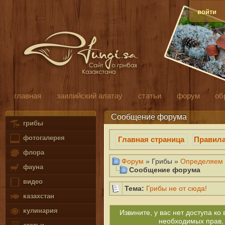
войти
главная
заилийский алатау
статьи
форум
об
Сообщение форума
грибы
фотогалерея
Главная страница
Правил
флора
Форум
» Грибы »
Определяем 
фауна
Сообщение форума
видео
Тема:
Грибы не от сюда!
казахстан
кулинария
Извините, у вас нет доступа к
необходимых прав,