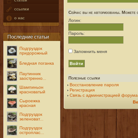
статьи
ссылки
Сейчас вы не авторизованы. Можете с
о нас
Логин:
Пароль:
Последние статьи
Подгруздок
Запомнить меня
придорожный
Бледная поганка
Паутинник
Полезные ссылки
заостренно...
Восстановление пароля
Шампиньон
Регистрация
красноватый
Связь с администрацией форума
Сыроежка
Ве
красная
Подгруздок
зеленоват...
Подгруздок
остроплас...