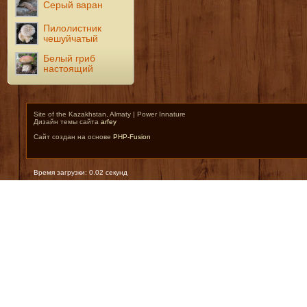
Серый варан
Пилолистник
чешуйчатый
Белый гриб
настоящий
Site of the Kazakhstan, Almaty | Power Innature
Дизайн темы сайта
arfey
Сайт создан на основе
PHP-Fusion
Время загрузки: 0.02 секунд