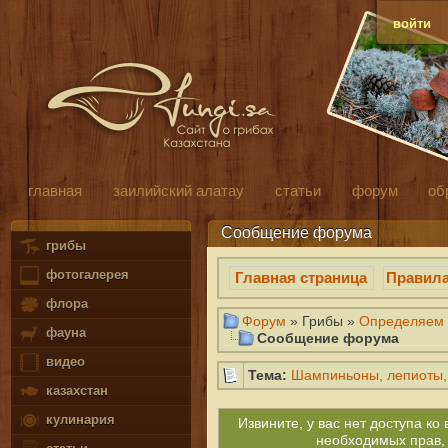
войти
главная
заилийский алатау
статьи
форум
об
Сообщение форума
грибы
фотогалерея
Главная страница
Правил
флора
Форум
» Грибы »
Определяем 
фауна
Сообщение форума
видео
Тема:
Шампиньоны, лепиоты, 
казахстан
кулинария
Извините, у вас нет доступа к
необходимых прав,