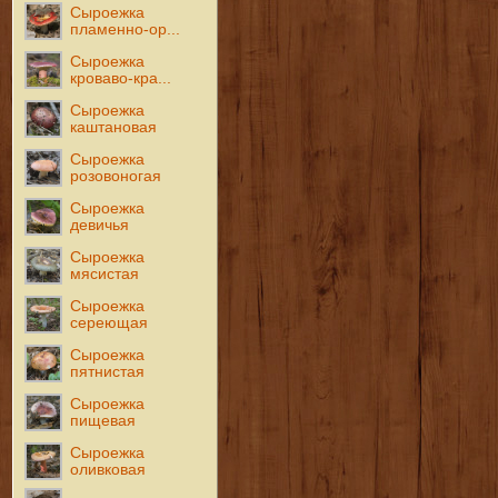
Сыроежка
пламенно-ор...
Сыроежка
кроваво-кра...
Сыроежка
каштановая
Сыроежка
розовоногая
Сыроежка
девичья
Сыроежка
мясистая
Сыроежка
сереющая
Сыроежка
пятнистая
Сыроежка
пищевая
Сыроежка
оливковая