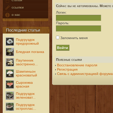
статьи
Сейчас вы не авторизованы. Можете с
ссылки
Логин:
о нас
Пароль:
Последние статьи
Запомнить меня
Подгруздок
придорожный
Бледная поганка
Полезные ссылки
Паутинник
заостренно...
Восстановление пароля
Регистрация
Шампиньон
Связь с администрацией форума
красноватый
Сыроежка
красная
Подгруздок
зеленоват...
Подгруздок
остроплас...