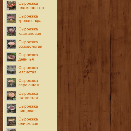
Сыроежка
пламенно-ор...
Сыроежка
кроваво-кра...
Сыроежка
каштановая
Сыроежка
розовоногая
Сыроежка
девичья
Сыроежка
мясистая
Сыроежка
сереющая
Сыроежка
пятнистая
Сыроежка
пищевая
Сыроежка
оливковая