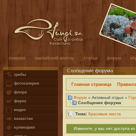
главная
заилийский алатау
статьи
форум
об
Сообщение форума
грибы
фотогалерея
Главная страница
Правил
флора
Форум
» Активный отдых »
Гор
фауна
Сообщение форума
видео
Тема:
Красивые места
казахстан
кулинария
Извините, у вас нет доступа 