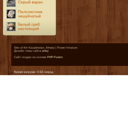
Серый варан
Пилолистник
чешуйчатый
Белый гриб
настоящий
Site of the Kazakhstan, Almaty | Power Innature
Дизайн темы сайта
arfey
Сайт создан на основе
PHP-Fusion
Время загрузки: 0.02 секунд