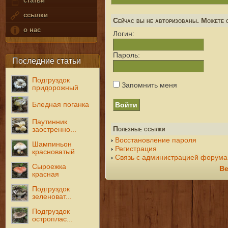
статьи
ссылки
Сейчас вы не авторизованы. Можете с
о нас
Логин:
Пароль:
Последние статьи
Подгруздок
Запомнить меня
придорожный
Бледная поганка
Паутинник
Полезные ссылки
заостренно...
Восстановление пароля
Шампиньон
Регистрация
красноватый
Связь с администрацией форума
Сыроежка
Ве
красная
Подгруздок
зеленоват...
Подгруздок
остроплас...