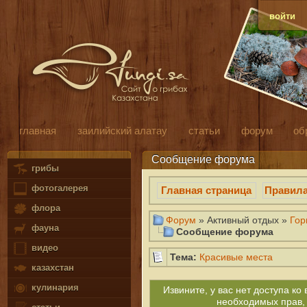
войти
главная
заилийский алатау
статьи
форум
об
Сообщение форума
грибы
фотогалерея
Главная страница
Правил
флора
Форум
» Активный отдых »
Гор
фауна
Сообщение форума
видео
Тема:
Красивые места
казахстан
кулинария
Извините, у вас нет доступа к
необходимых прав,