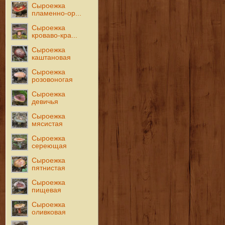
Сыроежка
пламенно-ор...
Сыроежка
кроваво-кра...
Сыроежка
каштановая
Сыроежка
розовоногая
Сыроежка
девичья
Сыроежка
мясистая
Сыроежка
сереющая
Сыроежка
пятнистая
Сыроежка
пищевая
Сыроежка
оливковая