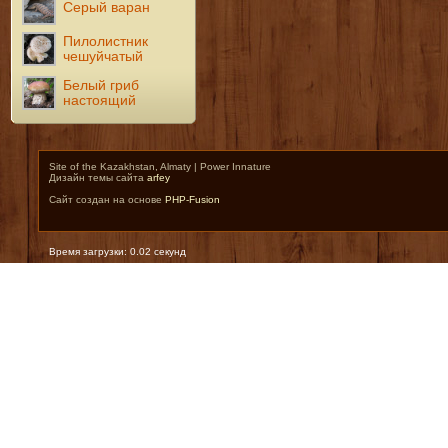
Серый варан
Пилолистник
чешуйчатый
Белый гриб
настоящий
Site of the Kazakhstan, Almaty | Power Innature
Дизайн темы сайта
arfey
Сайт создан на основе
PHP-Fusion
Время загрузки: 0.02 секунд