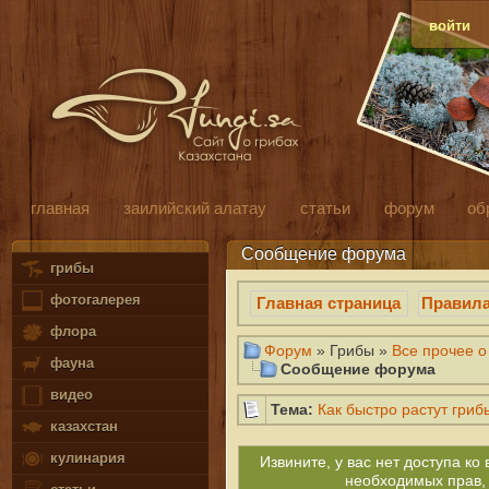
войти
главная
заилийский алатау
статьи
форум
об
Сообщение форума
грибы
фотогалерея
Главная страница
Правил
флора
Форум
» Грибы »
Все прочее о
фауна
Сообщение форума
видео
Тема:
Как быстро растут гриб
казахстан
кулинария
Извините, у вас нет доступа к
необходимых прав,