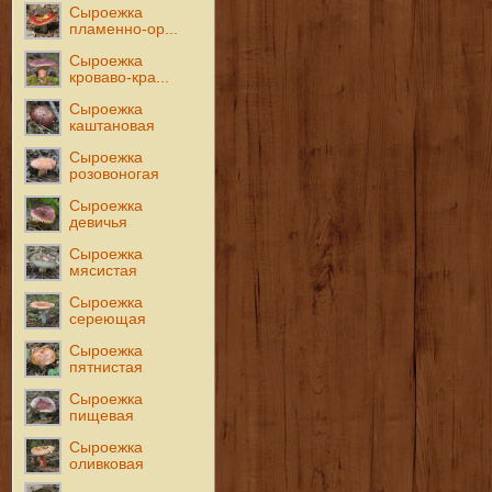
Сыроежка
пламенно-ор...
Сыроежка
кроваво-кра...
Сыроежка
каштановая
Сыроежка
розовоногая
Сыроежка
девичья
Сыроежка
мясистая
Сыроежка
сереющая
Сыроежка
пятнистая
Сыроежка
пищевая
Сыроежка
оливковая