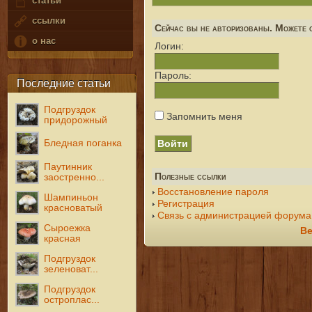
статьи
ссылки
Сейчас вы не авторизованы. Можете с
о нас
Логин:
Пароль:
Последние статьи
Подгруздок
Запомнить меня
придорожный
Бледная поганка
Паутинник
Полезные ссылки
заостренно...
Восстановление пароля
Шампиньон
Регистрация
красноватый
Связь с администрацией форума
Сыроежка
Ве
красная
Подгруздок
зеленоват...
Подгруздок
остроплас...