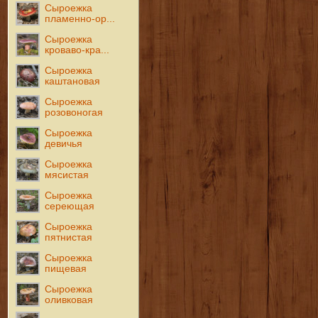
Сыроежка
пламенно-ор...
Сыроежка
кроваво-кра...
Сыроежка
каштановая
Сыроежка
розовоногая
Сыроежка
девичья
Сыроежка
мясистая
Сыроежка
сереющая
Сыроежка
пятнистая
Сыроежка
пищевая
Сыроежка
оливковая