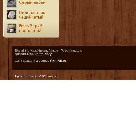
Серый варан
Пилолистник
чешуйчатый
Белый гриб
настоящий
Site of the Kazakhstan, Almaty | Power Innature
Дизайн темы сайта
arfey
Сайт создан на основе
PHP-Fusion
Время загрузки: 0.02 секунд