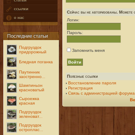
статьи
ссылки
Сейчас вы не авторизованы. Можете с
о нас
Логин:
Пароль:
Последние статьи
Подгруздок
Запомнить меня
придорожный
Бледная поганка
Паутинник
Полезные ссылки
заостренно...
Восстановление пароля
Шампиньон
Регистрация
красноватый
Связь с администрацией форума
Сыроежка
Ве
красная
Подгруздок
зеленоват...
Подгруздок
остроплас...