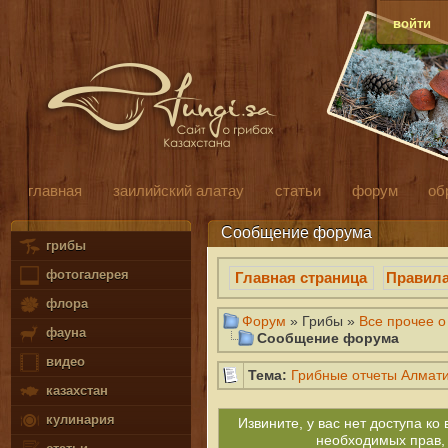
войти
главная
заилийский алатау
статьи
форум
об
Сообщение форума
грибы
фотогалерея
Главная страница
Правил
флора
Форум
» Грибы »
Все прочее о
фауна
Сообщение форума
видео
Тема:
Грибные отчеты Алмати
казахстан
кулинария
Извините, у вас нет доступа к
необходимых прав,