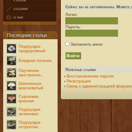
статьи
Сейчас вы не авторизованы. Можете с
ссылки
Логин:
о нас
Пароль:
Последние статьи
Запомнить меня
Подгруздок
придорожный
Бледная поганка
Полезные ссылки
Паутинник
заостренно...
Восстановление пароля
Регистрация
Шампиньон
Связь с администрацией форума
красноватый
Сыроежка
красная
Подгруздок
зеленоват...
Подгруздок
остроплас...