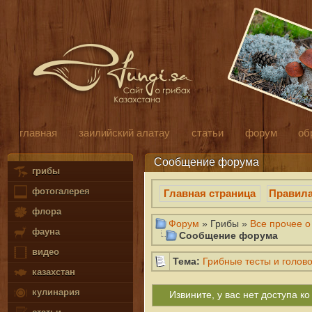
главная
заилийский алатау
статьи
форум
об
Сообщение форума
грибы
фотогалерея
Главная страница
Правил
флора
Форум
» Грибы »
Все прочее о
фауна
Сообщение форума
видео
Тема:
Грибные тесты и голов
казахстан
кулинария
Извините, у вас нет доступа 