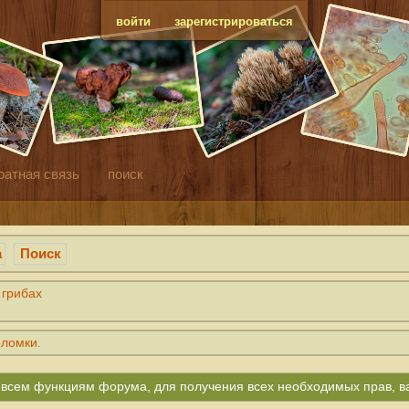
войти
зарегистрироваться
ратная связь
поиск
а
Поиск
 грибах
оломки.
ко всем функциям форума, для получения всех необходимых прав, 