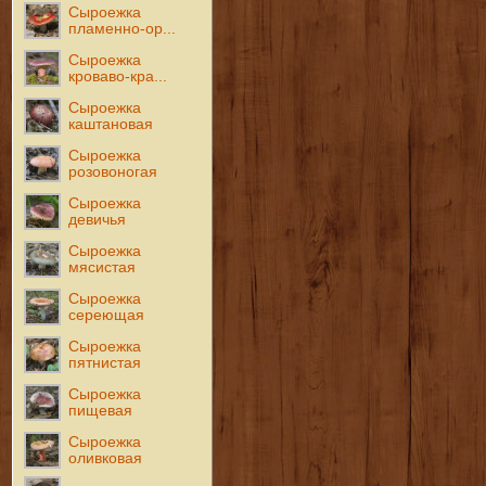
Сыроежка
пламенно-ор...
Сыроежка
кроваво-кра...
Сыроежка
каштановая
Сыроежка
розовоногая
Сыроежка
девичья
Сыроежка
мясистая
Сыроежка
сереющая
Сыроежка
пятнистая
Сыроежка
пищевая
Сыроежка
оливковая