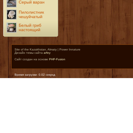
Серый варан
Пилолистник
чешуйчатый
Белый гриб
настоящий
Site of the Kazakhstan, Almaty | Power Innature
Дизайн темы сайта
arfey
Сайт создан на основе
PHP-Fusion
Время загрузки: 0.02 секунд