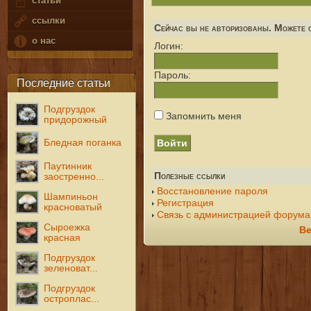
статьи
ссылки
Сейчас вы не авторизованы. Можете с
о нас
Логин:
Пароль:
Последние статьи
Подгруздок
Запомнить меня
придорожный
Бледная поганка
Паутинник
Полезные ссылки
заостренно...
Восстановление пароля
Шампиньон
Регистрация
красноватый
Связь с администрацией форума
Сыроежка
Ве
красная
Подгруздок
зеленоват...
Подгруздок
остроплас...