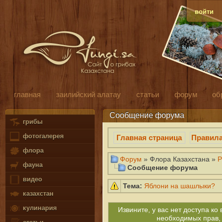
войти
главная
заилийский алатау
статьи
форум
об
Сообщение форума
грибы
фотогалерея
Главная страница
Правил
флора
Форум
» Флора Казахстана »
Р
фауна
Сообщение форума
видео
Тема:
Яблони на шашлыки?
казахстан
кулинария
Извините, у вас нет доступа к
необходимых прав,