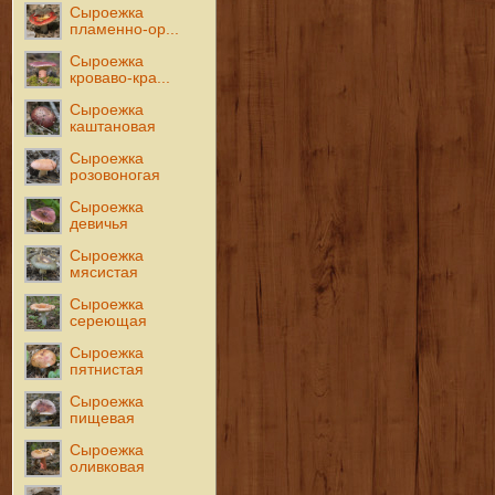
Сыроежка
пламенно-ор...
Сыроежка
кроваво-кра...
Сыроежка
каштановая
Сыроежка
розовоногая
Сыроежка
девичья
Сыроежка
мясистая
Сыроежка
сереющая
Сыроежка
пятнистая
Сыроежка
пищевая
Сыроежка
оливковая