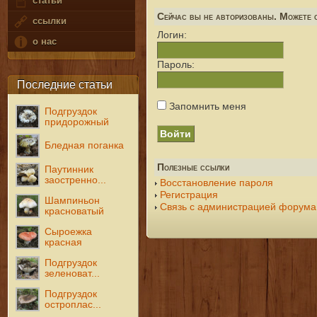
статьи
Сейчас вы не авторизованы. Можете с
ссылки
Логин:
о нас
Пароль:
Последние статьи
Запомнить меня
Подгруздок
придорожный
Бледная поганка
Полезные ссылки
Паутинник
заостренно...
Восстановление пароля
Регистрация
Шампиньон
Связь с администрацией форума
красноватый
Сыроежка
красная
Подгруздок
зеленоват...
Подгруздок
остроплас...