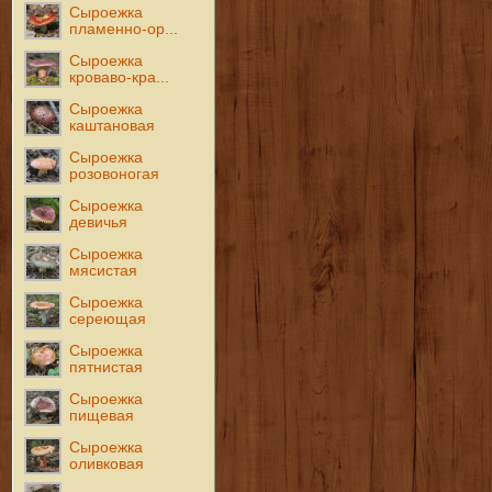
Сыроежка
пламенно-ор...
Сыроежка
кроваво-кра...
Сыроежка
каштановая
Сыроежка
розовоногая
Сыроежка
девичья
Сыроежка
мясистая
Сыроежка
сереющая
Сыроежка
пятнистая
Сыроежка
пищевая
Сыроежка
оливковая