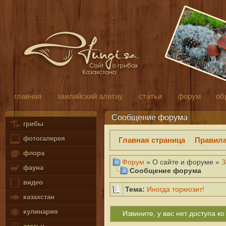
главная
заилийский алатау
статьи
форум
об
Сообщение форума
грибы
фотогалерея
Главная страница
Правил
флора
Форум
» О сайте и форуме »
З
фауна
Сообщение форума
видео
Тема:
Иногда тормозит!
казахстан
кулинария
Извините, у вас нет доступа 