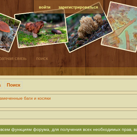
войти
зарегистрироваться
ратная связь
поиск
а
Поиск
амеченные баги и косяки
ко всем функциям форума, для получения всех необходимых прав, 