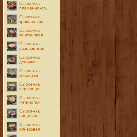
Сыроежка
пламенно-ор...
Сыроежка
кроваво-кра...
Сыроежка
каштановая
Сыроежка
розовоногая
Сыроежка
девичья
Сыроежка
мясистая
Сыроежка
сереющая
Сыроежка
пятнистая
Сыроежка
пищевая
Сыроежка
оливковая