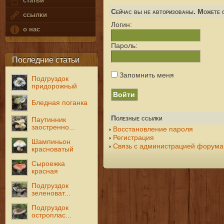
статьи
Сейчас вы не авторизованы. Можете с
ссылки
Логин:
о нас
Пароль:
Последние статьи
Запомнить меня
Подгруздок
придорожный
Бледная поганка
Полезные ссылки
Паутинник
заостренно...
Восстановление пароля
Регистрация
Шампиньон
Связь с администрацией форума
красноватый
Сыроежка
красная
Подгруздок
зеленоват...
Подгруздок
остроплас...