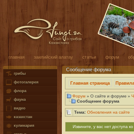
главная
заилийский алатау
статьи
форум
об
Сообщение форума
грибы
фотогалерея
Главная страница
Правил
флора
Форум
» О сайте и форуме »
Ч
фауна
Сообщение форума
видео
Тема:
Обновления на сайте
казахстан
кулинария
Извините, у вас нет доступа 