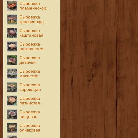
Сыроежка
пламенно-ор...
Сыроежка
кроваво-кра...
Сыроежка
каштановая
Сыроежка
розовоногая
Сыроежка
девичья
Сыроежка
мясистая
Сыроежка
сереющая
Сыроежка
пятнистая
Сыроежка
пищевая
Сыроежка
оливковая