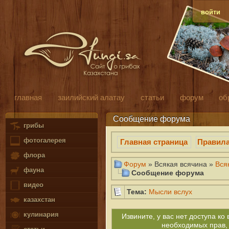
войти
главная
заилийский алатау
статьи
форум
об
Сообщение форума
грибы
фотогалерея
Главная страница
Правил
флора
Форум
» Всякая всячина »
Вся
фауна
Сообщение форума
видео
Тема:
Мысли вслух
казахстан
кулинария
Извините, у вас нет доступа к
необходимых прав,