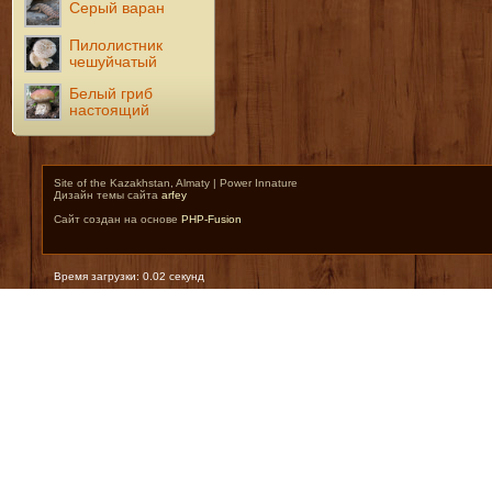
Серый варан
Пилолистник
чешуйчатый
Белый гриб
настоящий
Site of the Kazakhstan, Almaty | Power Innature
Дизайн темы сайта
arfey
Сайт создан на основе
PHP-Fusion
Время загрузки: 0.02 секунд