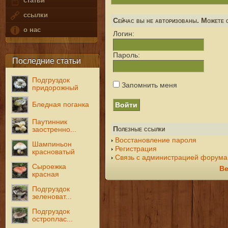
статьи
ссылки
Сейчас вы не авторизованы. Можете с
о нас
Логин:
Пароль:
Последние статьи
Подгруздок
Запомнить меня
придорожный
Бледная поганка
Паутинник
Полезные ссылки
заостренно...
Восстановление пароля
Шампиньон
Регистрация
красноватый
Связь с администрацией форума
Сыроежка
Ве
красная
Подгруздок
зеленоват...
Подгруздок
остроплас...