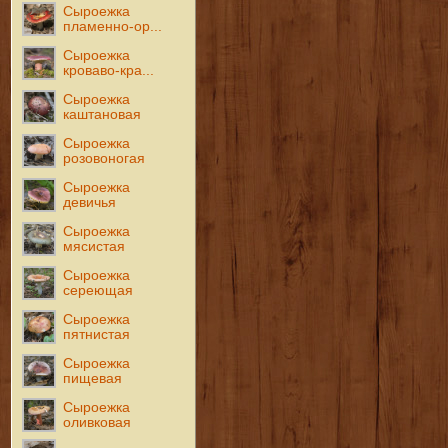
Сыроежка
пламенно-ор...
Сыроежка
кроваво-кра...
Сыроежка
каштановая
Сыроежка
розовоногая
Сыроежка
девичья
Сыроежка
мясистая
Сыроежка
сереющая
Сыроежка
пятнистая
Сыроежка
пищевая
Сыроежка
оливковая