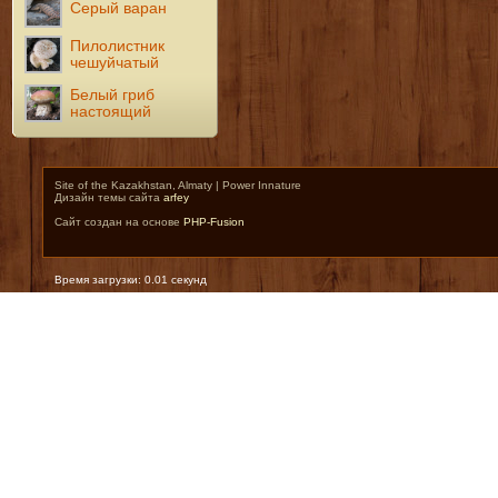
Серый варан
Пилолистник
чешуйчатый
Белый гриб
настоящий
Site of the Kazakhstan, Almaty | Power Innature
Дизайн темы сайта
arfey
Сайт создан на основе
PHP-Fusion
Время загрузки: 0.01 секунд