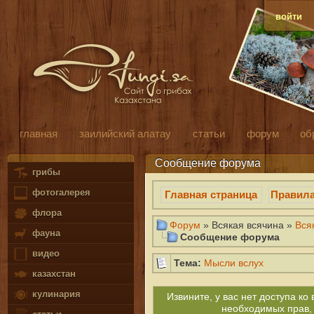
войти
главная
заилийский алатау
статьи
форум
об
Сообщение форума
грибы
фотогалерея
Главная страница
Правил
флора
Форум
» Всякая всячина »
Вся
фауна
Сообщение форума
видео
Тема:
Мысли вслух
казахстан
кулинария
Извините, у вас нет доступа к
необходимых прав,