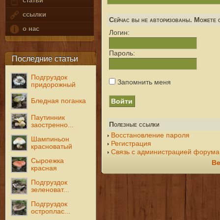
статьи
ссылки
Сейчас вы не авторизованы. Можете с
о нас
Логин:
Пароль:
Последние статьи
Подгруздок
Запомнить меня
придорожный
Бледная поганка
Паутинник
Полезные ссылки
заостренно...
Восстановление пароля
Шампиньон
Регистрация
красноватый
Связь с администрацией форума
Сыроежка
Ве
красная
Подгруздок
зеленоват...
Подгруздок
остроплас...